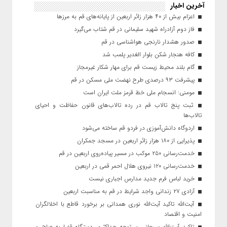
آخرین اخبار
اعزام بیش از ۴۰ هزار زائر اربعین از پایانه‌های قم به مرزها
فاز دوم آزادراه شهید سلیمانی در قم شتاب می‌گیرد
صدور هشدار نارنجی هواشناسی در قم
کافه هنجار شکن بلوار الغدیر پلمب شد
گام بلند محیط زیست قم برای مهار شکار غیرمجاز
پیشرفت ۹۳ درصدی طرح نهضت ملی مسکن در قم
مومنی: انسجام ملی خط قرمز ملت ایران است
ثبت پنج تالاب قم در رده تالاب‌های قانون حفاظت و احیای
تالاب‌ها
اردوگاه دانش‌آموزی در فردو قم ساخته می‌شود
پذیرایی از ۱۸۰ هزار زائر اربعین در مسجد جمکران
خدمت‌رسانی ۲۵۰ موکب در مسیر پیاده‌روی اربعین در قم
خدمت‌رسانی ۱۲۰ نیروی هلال احمر قمی در اربعین
خرید لباس فرم جدید مدارس اجباری نیست
آزادی ۲۷ زندانی واجد شرایط در قم به مناسبت اربعین
آیت‌الله تاکید آیت‌الله نوری همدانی بر برخورد قاطع با اخلالگران
امنیت و اقتصاد
تاکید آیت‌الله‌ سبحانی بر توجه حداکثری دستگاه قضا به صلح و