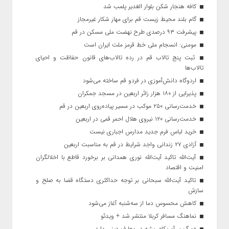
کافه هنجار شکن بلوار الغدیر پلمب شد
گام بلند محیط زیست قم برای مهار شکار غیرمجاز
پیشرفت ۹۳ درصدی طرح نهضت ملی مسکن در قم
مومنی: انسجام ملی خط قرمز ملت ایران است
ثبت پنج تالاب قم در رده تالاب‌های قانون حفاظت و احیای
تالاب‌ها
اردوگاه دانش‌آموزی در فردو قم ساخته می‌شود
پذیرایی از ۱۸۰ هزار زائر اربعین در مسجد جمکران
خدمت‌رسانی ۲۵۰ موکب در مسیر پیاده‌روی اربعین در قم
خدمت‌رسانی ۱۲۰ نیروی هلال احمر قمی در اربعین
خرید لباس فرم جدید مدارس اجباری نیست
آزادی ۲۷ زندانی واجد شرایط در قم به مناسبت اربعین
آیت‌الله تاکید آیت‌الله نوری همدانی بر برخورد قاطع با اخلالگران
امنیت و اقتصاد
تاکید آیت‌الله‌ سبحانی بر توجه حداکثری دستگاه قضا به صلح و
سازش
کاهش محسوس دما از سه‌شنبه آغاز می‌شود
نماهنگ مسافر کربلا منتشر شد + ویدئو
«مرگ بر آمریکا» ریشه در معارف دینی دارد