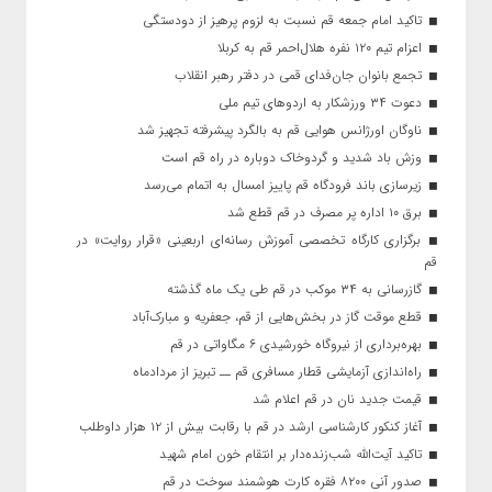
تاکید امام جمعه قم نسبت به لزوم پرهیز از دودستگی
اعزام تیم ۱۲۰ نفره هلال‌احمر قم به کربلا
تجمع بانوان جان‌فدای قمی در دفتر رهبر انقلاب
دعوت ۳۴ ورزشکار به اردوهای تیم ملی
ناوگان اورژانس هوایی قم به بالگرد پیشرفته تجهیز شد
وزش باد شدید و گردوخاک دوباره در راه قم است
زیرسازی باند فرودگاه قم پاییز امسال به اتمام می‌رسد
برق ۱۰ اداره پر مصرف در قم قطع شد
برگزاری کارگاه تخصصی آموزش رسانه‌ای اربعینی «قرار روایت» در
قم
گازرسانی به ۳۴ موکب در قم طی یک ماه گذشته
قطع موقت گاز در بخش‌هایی از قم، جعفریه و مبارک‌آباد
بهره‌برداری از نیروگاه خورشیدی ۶ مگاواتی در قم
راه‌اندازی آزمایشی قطار مسافری قم ــ تبریز از مردادماه
قیمت جدید نان در قم اعلام شد
آغاز کنکور کارشناسی ارشد در قم با رقابت بیش از ۱۲ هزار داوطلب
تاکید آیت‌الله شب‌زنده‌دار بر انتقام خون امام شهید
صدور آنی ۸۲۰۰ فقره کارت هوشمند سوخت در قم