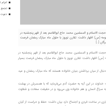
اعزام تیم ۱۲۰ نفره هلال‌احمر
تجمع با
دعوت ۳۴ ورزشکار به اردوهای تیم مل
ر، حجت الاسلام و المسلمین محمد حاج ابوالقاسم بعد از ظهر پنجشنبه در
مه (س) اظهار داشت: تقارن نوروز با حلول ماه مبارک رمضان فرصت
گان […]
حجت الاسلام و المسلمین محمد حاج ابوالقاسم بعد از ظهر پنجشنبه در
 (
س)
اظهار داشت: تقارن نوروز با حلول ماه مبارک رمضان فرصت بسیار
ل از میان برداشتن بنیان خانواده هستند که ماه مبارک رمضان و عید
۳ سوره مبارکه بقره ابراز داشت: خداوند در این آیه به حضرت آدم می‌فرماید که با همسرش در بهشت
به سراغ انسان و هم خانواده وی می‌رود و در حقیقت سعادت و شقاوت
سیاری در ساخت فردی و اجتماع دارد بیان داشت: حفظ و حراست از کیان