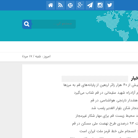
امروز : شنبه / ۱۷ مرداد / ۱۴۰۵ .::. برابر با : Saturday, 8 August , 2026
بار
عین از پایانه‌های قم به مرزها
 آزادراه شهید سلیمانی در قم شتاب می‌گیرد
شدار نارنجی هواشناسی در قم
جار شکن بلوار الغدیر پلمب شد
د محیط زیست قم برای مهار شکار غیرمجاز
مسکن در قم
 انسجام ملی خط قرمز ملت ایران است