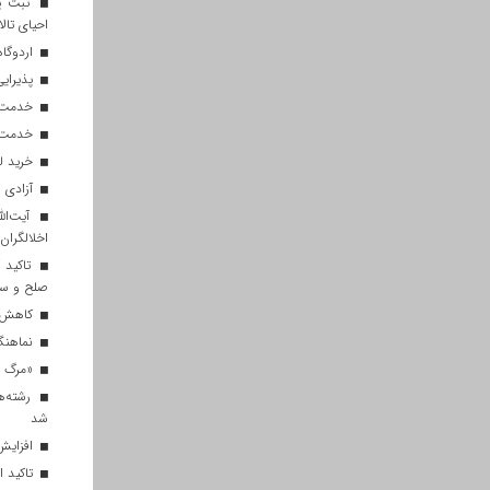
ثبت پن
احیای تالا
اردوگاه
پذیرایی از ۱۸۰ هزار زائر اربعی
خدمت‌رسانی ۲۵۰ موکب در مس
خدمت‌رسانی ۱۲۰ نیروی ه
خرید ل
آزادی ۲۷ زندانی واجد شرایط در قم به مناسبت اربعین
آیت‌الل
اخلالگران
تاکید آ
صلح و س
کاهش م
نماهنگ 
«مرگ بر
رشته‌ه
شد
افزایش 
تاکید ا