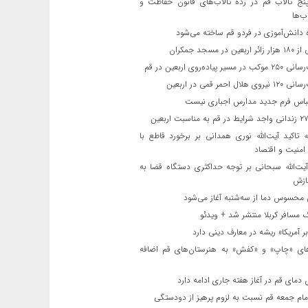
ج تالاب قم در رده تالاب‌های قانون حفاظت و
ب‌ها
 دانش‌آموزی در فردو قم ساخته می‌شود
ن در مسجد جمکران
یر پیاده‌روی اربعین در قم
لال احمر قمی در اربعین
باس فرم جدید مدارس اجباری نیست
ه تاکید آیت‌الله نوری همدانی بر برخورد قاطع با
 امنیت و اقتصاد
یت‌الله‌ سبحانی بر توجه حداکثری دستگاه قضا به
ازش
حسوس دما از سه‌شنبه آغاز می‌شود
مسافر کربلا منتشر شد + ویدئو
 آمریکا» ریشه در معارف دینی دارد
ای «چاپ» و «کفش» به هنرستان‌های قم اضافه
دمای قم در آغاز هفته جاری ادامه دارد
مام جمعه قم نسبت به لزوم پرهیز از دودستگی