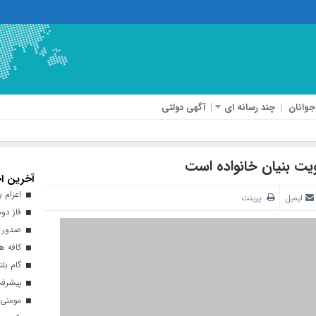
جوانان
چند رسانه ای
آگهی دولتی
یت بنیان خانواده است
آخرین اخ
اعزام بیش از ۴۰ هزار زائر ارب
ایمیل
پرینت
فاز دوم
صدور ه
کافه هن
گام بلن
پیشرفت ۹۳ درصدی طرح نهضت ملی 
مومنی: