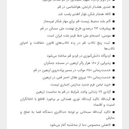
صدور هشدار نارنجی هواشناسی در قم
کافه هنجار شکن بلوار الغدیر پلمب شد
گام بلند محیط زیست قم برای مهار شکار غیرمجاز
پیشرفت ۹۳ درصدی طرح نهضت ملی مسکن در قم
مومنی: انسجام ملی خط قرمز ملت ایران است
ثبت پنج تالاب قم در رده تالاب‌های قانون حفاظت و احیای
تالاب‌ها
اردوگاه دانش‌آموزی در فردو قم ساخته می‌شود
پذیرایی از ۱۸۰ هزار زائر اربعین در مسجد جمکران
خدمت‌رسانی ۲۵۰ موکب در مسیر پیاده‌روی اربعین در قم
خدمت‌رسانی ۱۲۰ نیروی هلال احمر قمی در اربعین
خرید لباس فرم جدید مدارس اجباری نیست
آزادی ۲۷ زندانی واجد شرایط در قم به مناسبت اربعین
آیت‌الله تاکید آیت‌الله نوری همدانی بر برخورد قاطع با اخلالگران
امنیت و اقتصاد
تاکید آیت‌الله‌ سبحانی بر توجه حداکثری دستگاه قضا به صلح و
سازش
کاهش محسوس دما از سه‌شنبه آغاز می‌شود