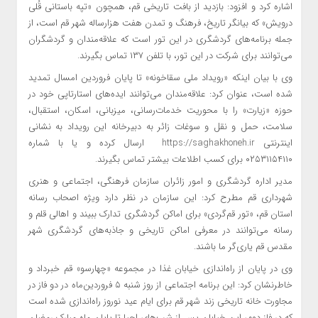
اشاره کرد و افزود: بازدید از بافت تاریخی قم، همچون «تپه باستانی قُلی
درویش» که بیانگر تاریخ، فرهنگ و تمدن هفت هزارساله شهر قم است، از
جمله برنامه‌های گردشگری در این تور است که علاقه‌مندان و گردشگران
می‌توانند برای شرکت در این تور، با تلفن ۱۳۷ تماس بگیرند.
وی با بیان اینکه «رویداد ملی سقاخونه» تا پایان فروردین امسال تمدید
شده است، عنوان کرد: علاقه‌مندان می‌توانند ایده‌های استارتاپی خود در
حوزه «زیارت» را با محوریت خدمات‌رسانی، میزبانی، اسکان، استقبال،
سلامت، حمل‌ و نقل و سوغات زائر به دبیرخانه این رویداد به نشانی
اینترنتی https://saghakhoneh.ir ارسال کرده و یا با شماره
۰۲۵۳۱۱۵۴۱۱۰ برای کسب اطلاعات بیشتر تماس بگیرند.
مدیر اداره گردشگری و امور زائران سازمان فرهنگی، اجتماعی و هنری
شهرداری قم مطرح کرد: این سازمان در نظر دارد ویژه اصحاب رسانه
استان قم، «تور قم‌گردی» برای اماکن گردشگری تدارک ببیند و اهالی قلم و
رسانه می‌توانند در معرفی اماکن تاریخی و جاذبه‌های گردشگری شهر
مقدس قم یاری‌گر ما باشند.
وی در پایان از راه‌اندازی خیابان غذا در مجموعه «چهارسو» قم خبرداد و
خاطرنشان کرد: این برنامه اجتماعی از روز شنبه ۵ فروردین‌ماه در دو فاز در
مجاورت خانه تاریخی زند شهر قم برای ایام عید نوروز راه‌اندازی شده است
که در فاز دوم، این خیابان پس از شب‌های احیا تا پایان ماه مبارک رمضان