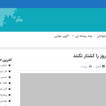
جوانان
چند رسانه ای
آگهی دولتی
آخرین اخ
اعزام بیش از ۴۰ هزار زائر ارب
ایمیل
پرینت
فاز دوم
صدور ه
کافه هن
گام بلن
پیشرفت ۹۳ درصدی طرح نهضت ملی 
مومنی: