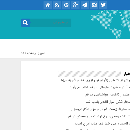
امروز : یکشنبه / ۱۸ مرداد / ۱۴۰۵ .::. برابر با : Sunday, 9 August , 2026
بار
عین از پایانه‌های قم به مرزها
 آزادراه شهید سلیمانی در قم شتاب می‌گیرد
شدار نارنجی هواشناسی در قم
جار شکن بلوار الغدیر پلمب شد
د محیط زیست قم برای مهار شکار غیرمجاز
مسکن در قم
 انسجام ملی خط قرمز ملت ایران است