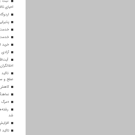
ثبت پن
احیای تالا
اردوگاه
پذیرایی از ۱۸۰ هزار زائر اربعی
خدمت‌رسانی ۲۵۰ موکب در مس
خدمت‌رسانی ۱۲۰ نیروی ه
خرید ل
آزادی ۲۷ زندانی واجد شرایط در قم به مناسبت اربعین
آیت‌الل
اخلالگران
تاکید آ
صلح و س
کاهش م
نماهنگ 
«مرگ بر
رشته‌ه
شد
افزایش 
تاکید ا