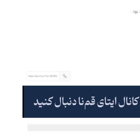
ود .
https://qomna.ir/?p=187263