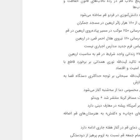
ج تالاب قم در رده تالاب‌های قانون حفاظت و
ب‌ها
 دانش‌آموزی در فردو قم ساخته می‌شود
ن در مسجد جمکران
یر پیاده‌روی اربعین در قم
لال احمر قمی در اربعین
باس فرم جدید مدارس اجباری نیست
ه تاکید آیت‌الله نوری همدانی بر برخورد قاطع با
 امنیت و اقتصاد
یت‌الله‌ سبحانی بر توجه حداکثری دستگاه قضا به
ازش
حسوس دما از سه‌شنبه آغاز می‌شود
مسافر کربلا منتشر شد + ویدئو
 آمریکا» ریشه در معارف دینی دارد
ای «چاپ» و «کفش» به هنرستان‌های قم اضافه
دمای قم در آغاز هفته جاری ادامه دارد
مام جمعه قم نسبت به لزوم پرهیز از دودستگی