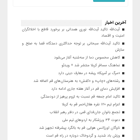
آخرین اخبار
آیت‌الله تاکید آیت‌الله نوری همدانی بر برخورد قاطع با اخلالگران
امنیت و اقتصاد
تاکید آیت‌الله‌ سبحانی بر توجه حداکثری دستگاه قضا به صلح و
سازش
کاهش محسوس دما از سه‌شنبه آغاز می‌شود
نماهنگ مسافر کربلا منتشر شد + ویدئو
«مرگ بر آمریکا» ریشه در معارف دینی دارد
رشته‌های «چاپ» و «کفش» به هنرستان‌های قم اضافه شد
افزایش دمای قم در آغاز هفته جاری ادامه دارد
تاکید امام جمعه قم نسبت به لزوم پرهیز از دودستگی
اعزام تیم ۱۲۰ نفره هلال‌احمر قم به کربلا
تجمع بانوان جان‌فدای قمی در دفتر رهبر انقلاب
دعوت ۳۴ ورزشکار به اردوهای تیم ملی
ناوگان اورژانس هوایی قم به بالگرد پیشرفته تجهیز شد
وزش باد شدید و گردوخاک دوباره در راه قم است