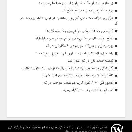
زیرسازی باند فرودگاه قم پاییز امسال به اتمام می‌رسد
برق ۱۰ اداره پر مصرف در قم قطع شد
برگزاری کارگاه تخصصی آموزش رسانه‌ای اربعینی «قرار روایت» در
قم
گازرسانی به ۳۴ موکب در قم طی یک ماه گذشته
قطع موقت گاز در بخش‌هایی از قم، جعفریه و مبارک‌آباد
بهره‌برداری از نیروگاه خورشیدی ۶ مگاواتی در قم
راه‌اندازی آزمایشی قطار مسافری قم ــ تبریز از مردادماه
قیمت جدید نان در قم اعلام شد
آغاز کنکور کارشناسی ارشد در قم با رقابت بیش از ۱۲ هزار داوطلب
تاکید آیت‌الله شب‌زنده‌دار بر انتقام خون امام شهید
صدور آنی ۸۲۰۰ فقره کارت هوشمند سوخت در قم
تب قم به ۴۶ درجه سانتی‌گراد رسید
تمامی حقوق مطالب برای " پایگاه اطلاع رسانی خبر قم "محفوظ است و هرگونه کپی
برداری بدون ذکر منبع ممنوع می باشد.