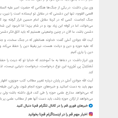
وی بیان داشت: در یکی از جنگ‌ها هنگامی که حضرت امیر علیه السل
اقصی
القوم
»، تنها این دشمنی که در مقابل تو ایستاده است را
نبین
، ب
جنگ کجاست. کسی که در کربلا مقابل امام حسین قرار گرفته بود 
می‌خواند، اما در کوفه
ابن
زیاد بود و در شام یزید! لذا فرمود این ش
دشمن باشد، ما الان در چنین وضعیتی هستیم که باید اتاق فکر دشمن 
آیت الله جوادی آملی گفت: خداوند همانطور که در جنگ سخت، و جنگ
که علیه حوزه و دین و دیانت هست، نیز
یقیقا
دین را حفظ می‌کند ول
دین را یاری کنیم.
وی ابراز داشت: در دعاها به ما آموختند که خدایا تو که دینت را ح
تَسْتَبْدِلْ
بِی
غَیْرِی
» این نوع درخواست، درخواست دنیایی نیست، لذا 
کند.
آیت الله جوادی آملی در پایان درباره تغییر مطالب کتب حوزوی، اظهار د
مهم باید به دست اساتید و خبره‌های حوزه انجام شود، ولی این طب
که می‌خواهد مدارج علمی حوزه را طی کند، فرق داشته باشد؛ ولی بد
می‌خواهد از ارکان حوزه باشد، باید دست آنها هم از مطالب علمی پر با