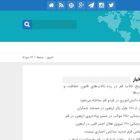
امروز : جمعه / ۱۶ مرداد / ۱۴۰۵ .::. برابر با : Friday, 7 August , 2026
بار
ج تالاب قم در رده تالاب‌های قانون حفاظت و
ب‌ها
 دانش‌آموزی در فردو قم ساخته می‌شود
ن در مسجد جمکران
یر پیاده‌روی اربعین در قم
لال احمر قمی در اربعین
باس فرم جدید مدارس اجباری نیست