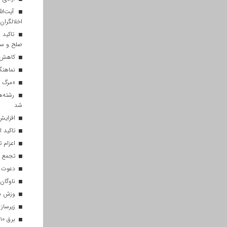
آیت‌الل
اخلالگران
تاکید آ
صلح و س
کاهش م
نماهنگ 
«مرگ بر
رشته‌ه
شد
افزایش 
تاکید ا
اعزام تیم ۱۲۰ نفره هلال‌احمر
تجمع با
دعوت ۳۴ ورزشکار به اردوهای تیم مل
ناوگان 
وزش باد
زیرسازی
برق ۱۰ اداره پر مصرف در قم قطع شد