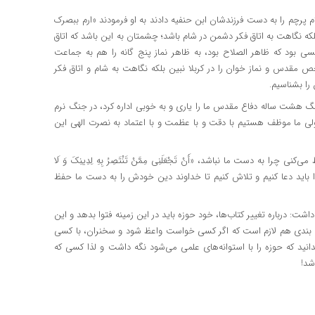
ام پرچم را به دست فرزندشان
ابن
حنفیه دادند به او فرمودند «ارم
ببصرک
لکه نگاهت به اتاق فکر دشمن در شام باشد؛ چشمتان به این باشد که اتاق
کسی بود که ظاهر
الصلاح
بود، به ظاهر نماز پنج
گانه
را هم به جماعت
خص مقدس و نماز خوان را در کربلا
نبین
بلکه نگاهت به شام و اتاق فکر
را بشناسیم.
 هشت ساله دفاع مقدس ما را یاری و به خوبی اداره کرد، در جنگ نرم
ی ما موظف هستیم با دقت و با عظمت و با اعتماد به نصرت الهی این
فظ می‌کنی چرا به دست ما نباشد،
«أَنْ
تَجْعَلَنِی
مِمَّنْ
تَنْتَصِرُ
بِهِ
لِدِینِکَ
وَ
لَا
باید دعا کنیم و تلاش کنیم تا خداوند دین خودش را به دست ما حفظ
اشت: درباره تغییر کتاب‌ها، خود حوزه باید در این زمینه فتوا بدهد و این
قه بندی هم لازم است که اگر کسی خواست واعظ شود و سخنران، با کسی
انید که حوزه را با استوانه‌های علمی می‌شود نگه داشت و لذا کسی که
شد!