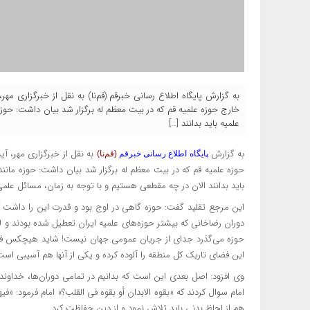
به گزارش پایگاه اطلاع رسانی خبرقم (قم‌نا) به نقل از خبرگزاری مه
خارج حوزه علمیه قم که در بیت معظم له برگزار شد بیان داشت: حوزه م
علمیه باید بدانند […]
به گزارش
به نقل از خبرگزاری مهر، آی
پایگاه اطلاع رسانی خبرقم
(قم‌نا)
حوزه علمیه قم که در بیت معظم
له
برگزار شد بیان داشت: حوزه مانند 
باید بدانند الان در چه مقطعی هستیم و با توجه به زمان، مسائل علمی
این مرجع تقلید گفت: حوزه گاهی در اوج بود و قدرت این را داشت 
دوران رضاخانی که بیشتر حوزه‌های علمیه ایران تعطیل شده بودند و ل
حوزه می‌گذرد جدای از جریان عمومی جهان نیست! شاید هیچکس فکر نم
این فضای تاریک کل منطقه را آلوده کرده و یکی از آنها هم آسیبی است 
وی افزود: اصل بعدی این است که بدانیم در تمامی دوران‌ها، خداوند 
امام سوال کردند که «
بقوه
الابدان
أو
بقوه
فی
القلب
؟» امام فرمود:
«فیه
هم از لحاظ بدنی باید تلاش نمود و از دین حفاظت کرد.