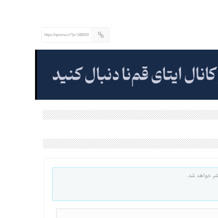
https://qomna.ir/?p=188919
شر خواهد شد.