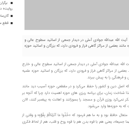
برگزار
روایت» در
گازرسانی به ۳۴ موکب در 
قطع موق
ر، آیت الله عبدالله جوادی آملی در دیدار جمعی از اساتید سطوح عالی و
انند بعضی از مراکز گاهی فراز و فرودی دارد، که بزرگان و اساتید حوزه
ت الله عبدالله جوادی آملی در دیدار جمعی از اساتید سطوح عالی و خارج
بعضی از مراکز گاهی فراز و فرودی دارد، که بزرگان و اساتید حوزه علمیه
 و فرهنگی را به پیش ببرند.
که اصل دین و کشور را حفظ می‌کرد و در مقطعی حوزه آسیب دید مانند
ذا شناخت زمان، برای برنامه
ریزی
های
حوزه اهمیت دارد چرا که آنچه بر
ی‌کرد روزی قرآن و مسجد را بسوزانند و اهانت به پیغمبر کنند، الان
که به حوزه‌ها وارد می‌شود.
متعال حافظ بود و به ما هم فرمود که «
خُذُوا
مَا
آتَیْنَاکُمْ
بِقُوَّهٍ
» و وقتی از
ما
جمیعا»، یعنی هم با قوه بدن هم با قوه روح و قلب، هم از لحاظ فکری