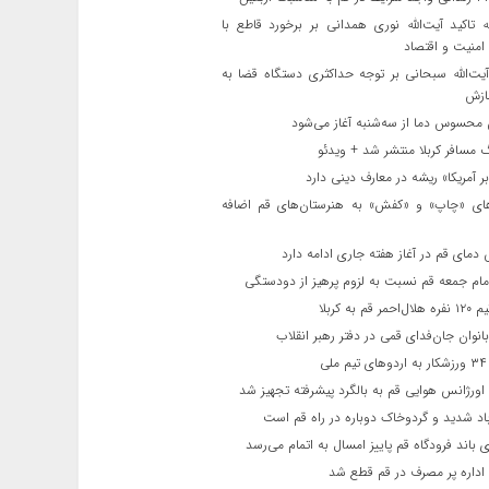
ه تاکید آیت‌الله نوری همدانی بر برخورد قاطع با
 امنیت و اقتصاد
یت‌الله‌ سبحانی بر توجه حداکثری دستگاه قضا به
ازش
حسوس دما از سه‌شنبه آغاز می‌شود
مسافر کربلا منتشر شد + ویدئو
 آمریکا» ریشه در معارف دینی دارد
ای «چاپ» و «کفش» به هنرستان‌های قم اضافه
دمای قم در آغاز هفته جاری ادامه دارد
مام جمعه قم نسبت به لزوم پرهیز از دودستگی
 قم به کربلا
نوان جان‌فدای قمی در دفتر رهبر انقلاب
ی
اورژانس هوایی قم به بالگرد پیشرفته تجهیز شد
 شدید و گردوخاک دوباره در راه قم است
 باند فرودگاه قم پاییز امسال به اتمام می‌رسد