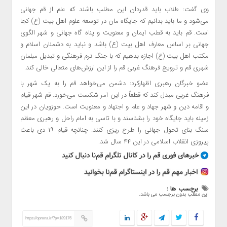
وی گفت: طلاب باید قدردان این مطلب باشند که علم از قم جهانی
می‌شود و ما باید بدانیم که جایگاه
مان
در توسعه علوم اهل بیت (
ع)
کجا
است. قم باید به قطب ایمان و معنویت و پناه گاه جهانی و شهر الگوی
جهانی بر اساس معارف اهل بیت (
ع)
باشد و نباید به دشمنان اسلام و
مکتب اهل بیت (
ع)
اجازه بدهیم که با جنگ نرم فرهنگی و تبدیل مبلمان
شهری قم و ترویج فرهنگ غربی قم را از این ارزش‌های متعالی خالی کند.
عضو خبرگان رهبری
اظهارکرد
: دشمن می‌خواهد قم را به یک شهر با
فرهنگ غربی مبدل کند که قطعاً در این امر شکست می‌خورد. قم شهر قیام
و اقامه دین و شهر جهاد و علم و اجتهاد و معنویت است. حوزویان در این
زمینه باید جایگاه خود را بشناسند و با تاسی به امام راحل و رهبری معظم
سنگ بنای تحول جهانی را طرح
ریزی
کنند. چنانچه قیام ۱۹ دی باعث
پیروزی انقلاب اسلامی در این ۴۴ سال شد.
برچسب ها :
این مطلب بدون برچسب می باشد.
https://qomna.ir/?p=189176