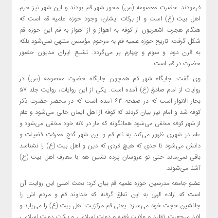
فرمودند. حضرت معصومه (س) محور شهر قم بودند و این شهر نیز حرم
اهل بیت (ع) است و از برکات ایشان، وجود حوزه علمیه قم است که
هنگام هجرت اشعریون از کوفه به اهواز و از اهواز به قم این حوزه قم
شکل گرفت. تاریخ حوزه علمیه قم به مرحوم مؤسس منتهی نمی‌شود بلکه
به قرن دوم و سوم و چهارم بر می‌گردد. تشیع ایران مدیون حضور
حضرت در قم است.
وی گفت: جایگاه شهر قم همچون جایگاه حضرت معصومه (س) در
روایات از امام صادق (ع) آمده است. یکی از این روایات، روایت جلد ۵۷
بحار
الانوار
است که در صفحه ۶۳ آمده است که در محضر حضرت ذکر
کوفه شد و امام نیز بیان کردند که کوفه از اهل ایمان خالی می‌شود و علم
از شهر کوفه مخفی می‌شود همانگونه که مار در لانه خود مخفی می‌شود و
علم در شهری ظهور می‌کند به نام قم و این شهر گنج معرفت فضیلت و
دانش می‌شود تا حدی که هیچ فردی که دین و اهل بیت (ع) را نشناسد
باقی نمی‌ماند حتی نو عروسان پرده نشین هم با معارف اهل بیت (
ع)
آشنا می‌شوند.
عضو جامعه مدرسین حوزه علمیه قم بیان کرد: بحث اصلی این روایت آن
است که اراده الهی به این تعلق گرفته که خداوند قم و مردم
اش
را
جانشین حجت خود می‌سازد. یعنی قم مرکزیت اهل بیت (
ع)
را می‌یابد و
لابد مرجعیت تقلید و ولایت فقیه و دولت اسلامی و برکات دولت اسلامی