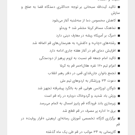
تاکید آیت‌الله‌ سبحانی بر توجه حداکثری دستگاه قضا به صلح و
سازش
کاهش محسوس دما از سه‌شنبه آغاز می‌شود
نماهنگ مسافر کربلا منتشر شد + ویدئو
«مرگ بر آمریکا» ریشه در معارف دینی دارد
رشته‌های «چاپ» و «کفش» به هنرستان‌های قم اضافه شد
افزایش دمای قم در آغاز هفته جاری ادامه دارد
تاکید امام جمعه قم نسبت به لزوم پرهیز از دودستگی
اعزام تیم ۱۲۰ نفره هلال‌احمر قم به کربلا
تجمع بانوان جان‌فدای قمی در دفتر رهبر انقلاب
دعوت ۳۴ ورزشکار به اردوهای تیم ملی
ناوگان اورژانس هوایی قم به بالگرد پیشرفته تجهیز شد
وزش باد شدید و گردوخاک دوباره در راه قم است
زیرسازی باند فرودگاه قم پاییز امسال به اتمام می‌رسد
برق ۱۰ اداره پر مصرف در قم قطع شد
برگزاری کارگاه تخصصی آموزش رسانه‌ای اربعینی «قرار روایت» در
قم
گازرسانی به ۳۴ موکب در قم طی یک ماه گذشته