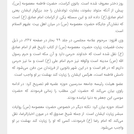
روز دختر معروف شده است. بانوی کرامت، حضرت فاطمه معصومه (
س)
،
پیش از آنکه متولد بشوند، بشارت تولدشان را جد بزرگوار ایشان یعنی
امام صادق (
ع)
داده
اند
و این مسئله یکی از کرامات امام صادق (
ع)
است
که نشان‌گر جایگاه حضرت معصومه (
س)
در میان اهل بیت علیهم السلام
است.
وی افزود: مرحوم علامه مجلسی در جلد ۹۹ بحار در صفحه ۲۶۷، در ذیل
بحث فضیلت زیارت حضرت معصومه (
س)
از کتاب تاریخ قم از امام صادق
(
ع)
نقل شده است که خداوند
حرمی
دارد و آن مکه است و حرم رسول
الله (
ص)
مدینه است
وکوفه
نیز حرم امام علی (
ع)
است و ما نیز
حرمی
داریم که در قم است و در این شهر بانویی از فرزندان من دفن می‌شود که
نامش فاطمه است، هرکس ایشان را زیارت کند بهشت بر او واجب است.
عضو هیئت رئیسه جامعه مدرسین حوزه علمیه قم تصریح کرد: در ادامه
راوی بیان می‌کند که حضرت این مطلب را زمانی فرمودند که حضرت
موسی
ابن
جعفر به دنیا نیامده بودند.
استاد حوزه بیان کرد: نکته دیگر در خصوص حضرت معصومه (س) روایات
مبشر زیارت ایشان است. از جمله شیخ صدوق که در
عیون
اخبارالرضا
، نقل
می‌کند که امام رضا (
ع)
فرمودند، کسی که او را زیارت کند بهشت بر او
واجب می‌شود.