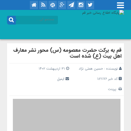
قم به برکت حضرت معصومه (س) محور نشر معارف
اهل بیت (ع) شده است
نویسنده :
حسین همتی نژاد
۳۱ اردیبهشت ۱۴۰۲
کد خبر 189176
ایمیل
پرینت