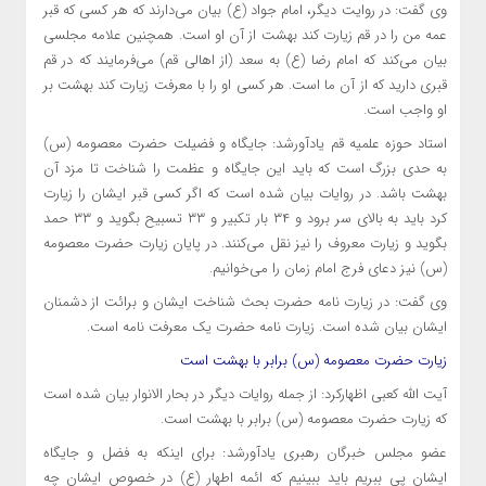
وی گفت: در روایت دیگر، امام جواد (ع) بیان می‌دارند که هر کسی که قبر
عمه من را در قم زیارت کند بهشت از آن او است. همچنین علامه مجلسی
بیان می‌کند که امام رضا (ع) به سعد (از اهالی قم) می‌فرمایند که در قم
قبری دارید که از آن ما است. هر کسی او را با معرفت زیارت کند بهشت بر
او واجب است.
استاد حوزه علمیه قم
یادآورشد
: جایگاه و فضیلت حضرت معصومه (س)
به حدی بزرگ است که باید این جایگاه و عظمت را شناخت تا مزد آن
بهشت باشد. در روایات بیان شده است که اگر کسی قبر ایشان را زیارت
کرد باید به بالای سر برود و ۳۴ بار تکبیر و ۳۳ تسبیح بگوید و ۳۳ حمد
بگوید و زیارت معروف را نیز نقل می‌کنند. در پایان زیارت حضرت معصومه
(س) نیز دعای فرج امام زمان را می‌خوانیم.
وی گفت: در زیارت نامه حضرت بحث شناخت ایشان و برائت از دشمنان
ایشان بیان شده است. زیارت نامه حضرت یک معرفت نامه است.
زیارت حضرت معصومه (س) برابر با بهشت است
آیت الله کعبی
اظهارکرد
: از جمله روایات دیگر در بحار
الانوار
بیان شده است
که زیارت حضرت معصومه (
س)
برابر با بهشت است.
عضو مجلس خبرگان رهبری
یادآورشد
: برای اینکه به فضل و جایگاه
ایشان پی ببریم باید ببینیم که ائمه اطهار (ع) در خصوص ایشان چه