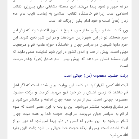
در قم ظهور و نمود پیدا می‌کند. این مسئله بشارتی برای پیروزی انقلاب
اسلامی است زیرا قم خاستگاه انقلاب اسلامی به زعامت نایب عام امام
زمان (
عج
) است و خود امام یکی از برکات قم است.
وی گفت: علما و بزرگان ما از طول تاریخ تا امروز افتخار دارند که زائر این
حرم هستند تو در این شهر درس می‌دهند و در این شهر دفن شوند. این
حرم
ملجا
شیعیان در سراسر جهان و خاستگاه حوزه علمیه قم و مرجعیت
دینی است. بیش از صد و
اندی
کشور در این شهر نماینده علمی دارند که
این مسئله نشان می‌دهد که پیش بینی امام صادق (
ص)
چقدر درست
است.
برکت حضرت معصومه (س) جهانی است
آیت الله کعبی اظهار کرد: در ادامه این روایت بیان شده است که اگر اهل
قم نباشند که زمین اهلش را در خود فرو می‌برد. کرامت و برکت حضرت
معصومه جهانی است. علم از قم به همه جهان افاضه و منتشر می‌شود و
در مشرق
ومغرب
منتشر می‌شود. این روایت به این معنی است که علوم
از قم به سراسر جهان می‌رسد. در اینجا حجت خدا بر همه مردم جهان
تمام می‌شود به این معنی که کسی در دنیا پیدا نمی‌شود که دین بر او
ابلاغ نشده است. پس از اینکه حجت خدا جهانی می‌شود وقت ظهور بقیه
الله می‌شود.