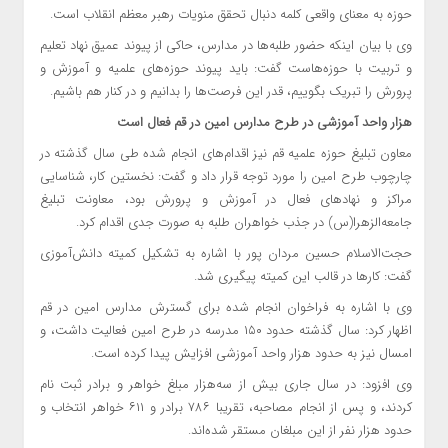
حوزه به معنای واقعی کلمه دنبال تحقق منویات رهبر معظم انقلاب است.
وی با بیان اینکه حضور طلبه‌ها در مدارس، حاکی از پیوند عمیق نهاد تعلیم
و تربیت با حوزه‌هاست گفت: باید پیوند حوزه‌های علمیه و آموزش و
پرورش را تبریک بگوییم، قدر این فرصت‌ها را بدانیم و در کنار هم باشیم.
هزار واحد آموزشی در طرح مدارس امین در قم فعال است
معاون تبلیغ حوزه علمیه قم نیز اقدام‌های انجام شده طی سال گذشته در
چارچوب طرح امین را مورد توجه قرار داد و گفت: نخستین کار، شناسایی
مراکز و نهادهای فعال در آموزش و پرورش بود، معاونت تبلیغ
جامعه‌الزهرا(س) در جذب خواهران طلبه به صورت جدی اقدام کرد.
حجت‌الاسلام حسین مردان پور با اشاره به تشکیل کمیته دانش‌آموزی
گفت: کارها در قالب این کمیته پیگیری شد.
وی با اشاره به فراخوان انجام شده برای گسترش مدارس امین در قم
اظهار کرد: سال گذشته حدود ۱۵۰ مدرسه در طرح امین فعالیت داشت، و
امسال نیز به حدود هزار واحد آموزشی افزایش پیدا کرده است.
وی افزود: در سال جاری بیش از سه‌هزار مبلغ خواهر و برادر ثبت نام
کردند، و پس از انجام مصاحبه، تقریبا ۷۸۶ برادر و ۶۱۱ خواهر انتخاب و
حدود هزار نفر از این مبلغان مستقر شده‌اند.