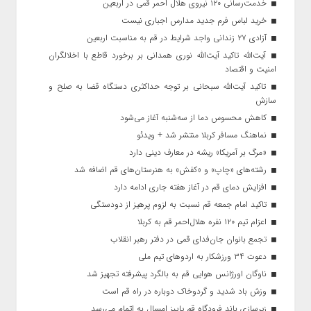
خدمت‌رسانی ۱۲۰ نیروی هلال احمر قمی در اربعین
خرید لباس فرم جدید مدارس اجباری نیست
آزادی ۲۷ زندانی واجد شرایط در قم به مناسبت اربعین
آیت‌الله تاکید آیت‌الله نوری همدانی بر برخورد قاطع با اخلالگران
امنیت و اقتصاد
تاکید آیت‌الله‌ سبحانی بر توجه حداکثری دستگاه قضا به صلح و
سازش
کاهش محسوس دما از سه‌شنبه آغاز می‌شود
نماهنگ مسافر کربلا منتشر شد + ویدئو
«مرگ بر آمریکا» ریشه در معارف دینی دارد
رشته‌های «چاپ» و «کفش» به هنرستان‌های قم اضافه شد
افزایش دمای قم در آغاز هفته جاری ادامه دارد
تاکید امام جمعه قم نسبت به لزوم پرهیز از دودستگی
اعزام تیم ۱۲۰ نفره هلال‌احمر قم به کربلا
تجمع بانوان جان‌فدای قمی در دفتر رهبر انقلاب
دعوت ۳۴ ورزشکار به اردوهای تیم ملی
ناوگان اورژانس هوایی قم به بالگرد پیشرفته تجهیز شد
وزش باد شدید و گردوخاک دوباره در راه قم است
زیرسازی باند فرودگاه قم پاییز امسال به اتمام می‌رسد