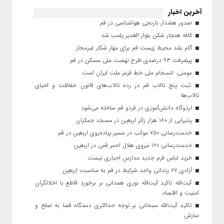
آخرین اخبار
صدور هشدار نارنجی هواشناسی در قم
کافه هنجار شکن بلوار الغدیر پلمب شد
گام بلند محیط زیست قم برای مهار شکار غیرمجاز
پیشرفت ۹۳ درصدی طرح نهضت ملی مسکن در قم
مومنی: انسجام ملی خط قرمز ملت ایران است
ثبت پنج تالاب قم در رده تالاب‌های قانون حفاظت و احیای
تالاب‌ها
اردوگاه دانش‌آموزی در فردو قم ساخته می‌شود
پذیرایی از ۱۸۰ هزار زائر اربعین در مسجد جمکران
خدمت‌رسانی ۲۵۰ موکب در مسیر پیاده‌روی اربعین در قم
خدمت‌رسانی ۱۲۰ نیروی هلال احمر قمی در اربعین
خرید لباس فرم جدید مدارس اجباری نیست
آزادی ۲۷ زندانی واجد شرایط در قم به مناسبت اربعین
آیت‌الله تاکید آیت‌الله نوری همدانی بر برخورد قاطع با اخلالگران
امنیت و اقتصاد
تاکید آیت‌الله‌ سبحانی بر توجه حداکثری دستگاه قضا به صلح و
سازش