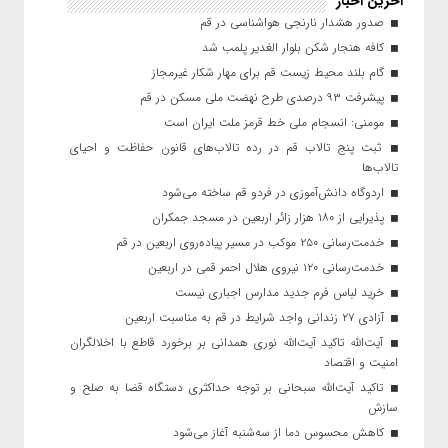
آخرین اخبار
صدور هشدار نارنجی هواشناسی در قم
کافه هنجار شکن بلوار الغدیر پلمب شد
گام بلند محیط زیست قم برای مهار شکار غیرمجاز
پیشرفت ۹۳ درصدی طرح نهضت ملی مسکن در قم
مومنی: انسجام ملی خط قرمز ملت ایران است
ثبت پنج تالاب قم در رده تالاب‌های قانون حفاظت و احیای
تالاب‌ها
اردوگاه دانش‌آموزی در فردو قم ساخته می‌شود
پذیرایی از ۱۸۰ هزار زائر اربعین در مسجد جمکران
خدمت‌رسانی ۲۵۰ موکب در مسیر پیاده‌روی اربعین در قم
خدمت‌رسانی ۱۲۰ نیروی هلال احمر قمی در اربعین
خرید لباس فرم جدید مدارس اجباری نیست
آزادی ۲۷ زندانی واجد شرایط در قم به مناسبت اربعین
آیت‌الله تاکید آیت‌الله نوری همدانی بر برخورد قاطع با اخلالگران
امنیت و اقتصاد
تاکید آیت‌الله‌ سبحانی بر توجه حداکثری دستگاه قضا به صلح و
سازش
کاهش محسوس دما از سه‌شنبه آغاز می‌شود