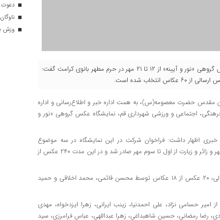
دعوت ۳۴ ورزشکار به اردوهای تیم مل
ناوگان 
وزش باد
دبیر نمایشگاه عکس «نور و آیینه» با اشاره به برپایی نمایشگاه عکس گروهی «نور و آیینه» از ۱۲ تا ۲۱ مهر در حرم مطهر بانوی کرامت گفت:
ان مقدس حضرت معصومه(س)، به همت اداره خبر و اطلاع‌رسانی و اداره
فرهنگی، اجتماعی و ورزشی شهرداری قم، نمایشگاه عکس گروهی «نور و
 خبری اظهار داشت: فراخوان شرکت در این نمایشگاه در سه موضوع
جشن‌های سالروز ورود حضرت معصومه (س) به قم، گل‌آرایی حرم مطهر و زائر و زیارت از اول تا سوم مهر صادر شد و در این مدت ۲۴۰ عکس از
دبیر نمایشگاه عکس «نور و آیینه» ادامه داد: از میان ۲۴۰ عکس ارسالی، ۲۰ عکس از ۱۸ عکاس توسط محسن قائمی، محمد اخلاقی و حمید
ز امیر حسامی نژاد، علی احمدنیا، زینب ایرانی، زهرا ایزدخواه، مهدی
، رضا رمضانی، حسین شاهبداغی، زهرا عبداللهی، عباس فرامرزی، سید