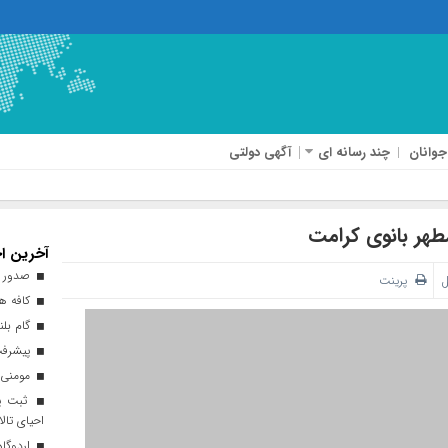
جوانان
چند رسانه ای
آگهی دولتی
طهر بانوی کرامت
آخرین اخ
صدور ه
ل
پرینت
کافه هن
گام بلن
پیشرفت ۹۳ درصدی طرح نهضت ملی 
مومنی:
ثبت پن
احیای تالا
اردوگاه