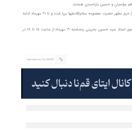
م مؤمنیان و حسین یاراحمدی هستند.
کرمعلی افزود: این نمایشگاه از ۱۲ مهرماه در صحن صاحب‌الزمان (عج) حرم مطهر حضرت معصومه سلام‌الله‌علیها برپا شده و تا ۲۱ مهرماه ادامه
گفتنی است کارگاه نقد عکس‌های نمایشگاه و تقدیر از عکاسان با حضور استاد سید حسین بحرینی پنجشنبه ۱۹ مهرماه از ساعت ۱۵ تا ۱۸ در
https://qomna.ir/?p=201340