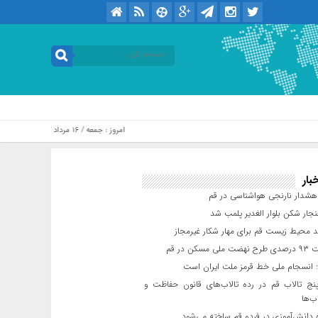
امروز : جمعه / ۱۶ مرداد / ۱۴۰۵ .::. برابر با : Friday, 7 August , 2026
بار
شدار نارنجی هواشناسی در قم
جار شکن بلوار الغدیر پلمب شد
د محیط زیست قم برای مهار شکار غیرمجاز
مسکن در قم
 انسجام ملی خط قرمز ملت ایران است
ج تالاب قم در رده تالاب‌های قانون حفاظت و
ب‌ها
 دانش‌آموزی در فردو قم ساخته می‌شود