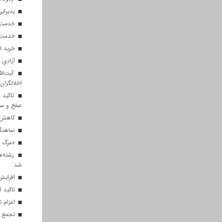
پذیرایی از ۱۸۰ هزار زائر اربعی
خدمت‌رسانی ۲۵۰ موکب در مس
خدمت‌رسانی ۱۲۰ نیروی ه
خرید ل
آزادی ۲۷ زندانی واجد شرایط در قم به مناسبت اربعین
آیت‌الل
اخلالگران
تاکید آ
صلح و س
کاهش م
نماهنگ 
«مرگ بر
رشته‌ه
شد
افزایش 
تاکید ا
اعزام تیم ۱۲۰ نفره هلال‌احمر
تجمع با