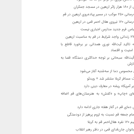
ن در مسجد جمکران
یر پیاده‌روی اربعین در قم
لال احمر قمی در اربعین
باس فرم جدید مدارس اجباری نیست
ه تاکید آیت‌الله نوری همدانی بر برخورد قاطع با
 امنیت و اقتصاد
یت‌الله‌ سبحانی بر توجه حداکثری دستگاه قضا به
ازش
حسوس دما از سه‌شنبه آغاز می‌شود
مسافر کربلا منتشر شد + ویدئو
 آمریکا» ریشه در معارف دینی دارد
ای «چاپ» و «کفش» به هنرستان‌های قم اضافه
دمای قم در آغاز هفته جاری ادامه دارد
مام جمعه قم نسبت به لزوم پرهیز از دودستگی
 قم به کربلا
نوان جان‌فدای قمی در دفتر رهبر انقلاب