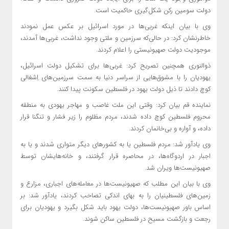
دولت سومین رکن شکل‌گیری حاکمیت است.
وی با بیان اینکه غربی‌ها در مورد اسرائیل بر عکس عمل نمودند
خاطرنشان کرد: در حالی‌که سرزمین و ملتی وجود نداشت، غربی‌ها آمدند،
موجودیت دولت صهیونیستی را اعلام کردند.
ذوالنوری همچنین تصریح کرد: غربی‌ها برای تشکیل دولت اسرائیل،
یهودیان را با مشوق‌هایی از سراسر دنیا به سمت سرزمین‌های اِشغالی
کوچ دادند تا ذیل دولت یهود در فلسطین سکونت پیدا کنند.
نماینده قم بیان کرد: وقتی این ملت غاصب و مهاجر یهودی به منطقه
محروم فلسطین کوچ داده شدند، مردم مظلوم را زیر فشار و تنگنا قرار
داده، و آواره و بی‌خانمان کردند.
وی یادآور شد: مردم فلسطین یا به کشورهای دیگر متواری شدند و یا به
اجبار در اردوگاه‌ها، در محاصره قرار گرفتند، و خانه‌هایشان توسط
صهیونیست‌ها ویران شد.
وی با بیان این مطلب که صهیونیست‌ها در معامله‌های اجباری، مزارع و
زمین‌های فلسطینیان را به بهای اندکی تصاحب کردند، یادآور شد: بر
اساس باور صهیونیست‌ها، دولت یهود باید شکل بگیرد و یهودیان برای
رجعت و بازگشت مسیح در فلسطین ساکن شوند.