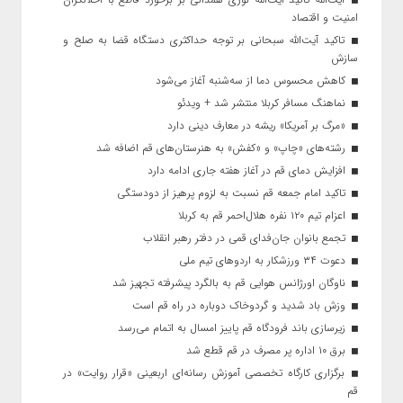
امنیت و اقتصاد
تاکید آیت‌الله‌ سبحانی بر توجه حداکثری دستگاه قضا به صلح و
سازش
کاهش محسوس دما از سه‌شنبه آغاز می‌شود
نماهنگ مسافر کربلا منتشر شد + ویدئو
«مرگ بر آمریکا» ریشه در معارف دینی دارد
رشته‌های «چاپ» و «کفش» به هنرستان‌های قم اضافه شد
افزایش دمای قم در آغاز هفته جاری ادامه دارد
تاکید امام جمعه قم نسبت به لزوم پرهیز از دودستگی
اعزام تیم ۱۲۰ نفره هلال‌احمر قم به کربلا
تجمع بانوان جان‌فدای قمی در دفتر رهبر انقلاب
دعوت ۳۴ ورزشکار به اردوهای تیم ملی
ناوگان اورژانس هوایی قم به بالگرد پیشرفته تجهیز شد
وزش باد شدید و گردوخاک دوباره در راه قم است
زیرسازی باند فرودگاه قم پاییز امسال به اتمام می‌رسد
برق ۱۰ اداره پر مصرف در قم قطع شد
برگزاری کارگاه تخصصی آموزش رسانه‌ای اربعینی «قرار روایت» در
قم