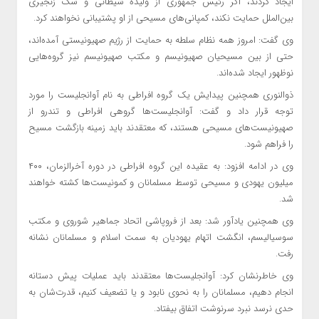
ایجاد کردند، اگر رئیس جمهوری از ولیده شیطانی و سگ زنجیری
بین‌الملل حمایت نکند، کمپانی‌های مسیحی از او پشتیبانی نخواهند کرد.
وی گفت: امروز همه نظام سلطه به حمایت از رژیم صهیونیستی آمده‌اند،
حتی از بین مسیحیان صهیونیسم و مکتب صهیونیسم نیز گروه‌هایی
نوظهور ایجاد شده‌اند.
ذوالنوری همچنین پیدایش یک گروه افراطی به نام آوانجلیست را مورد
توجه قرار داد و گفت: آوانجلیست‌ها گروهی افراطی و تندرو از
صهیونیست‌های مسیحی هستند، که معتقدند باید زمینه بازگشت مسیح
را فراهم شود.
وی در ادامه افزود: به عقیده این گروه افراطی در دوره آخرالزمان، ۴۰۰
میلیون یهودی و مسیحی توسط مسلمانان و کمونیست‌ها کشته خواهند
شد.
وی همچنین یادآور شد: بعد از فروپاشی اتحاد جماهیر شوروی و مکتب
سوسیالیسم، انگشت‌ اتهام یهودیان به سمت اسلام و مسلمانان نشانه
رفت.
وی خاطرنشان کرد: آوانجلیست‌ها معتقدند باید عملیات پیش دستانه
انجام دهیم، مسلمانان را به نحوی نابود و یا تضعیف کنیم، قدرت‌شان به
حدی نرسد نبرد سرنوشت اتفاق بیفتاد.