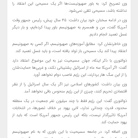
وی تصریح کرد: به باور صهیونیست‌ها اگر یک مسیحی این اعتقاد را
نداشته باشد، مسیحی تلقی نمی‌شود.
وی در ادامه سخنان خود بیان داشت: ۴۵ سال پیش، رئیس جمهور وقت
آمریکا گفت، من و همسرم به صهیونیسم باور پیدا کرده‌ایم، و بار دیگر
غسل تعمید انجام دادیم.
وی خاطرنشان کرد: مطابق آموزه‌های صهیونیسم، اگر کسی به صهیونیسم
اعتقاد پیدا کند یک مسیحی باز تولد یافته است، و باید غسل تعمید کند.
ذوالنوری با ذکر اینکه، جهان مسیحیت نیز به این موضوع اعتقاد دارد
گفت: اگر آمریکا سه ماه از اسرائیل پشتیبانی نکند، و غربی‌ها حمایت‌شان
را از این سگ هار بردارند، این رژیم غاصب دوام نخواهد آورد.
وی بیان داشت: کشورهای اسلامی نیز اگر یک سال اسرائیل را از نظر
اقتصادی تحریم کنند، چیزی از این رژیم منحوس باقی نخواهد آمد.
ذوالنوری گفت: این رژیم فقط با چند میلیون نفر جمعیت در یک منطقه
محدود، قدرت چندانی ندارد، لابی یهود بر خلاف تصورها، در انتخابات
آمریکا تاثیرگذار نیست، بلکه این رئیس جمهور آمریکا است که باید از
یهود حمایت کند.
وی اضافه کرد: در جامعه مسیحیت با این باوری که به نام صهیونیسم