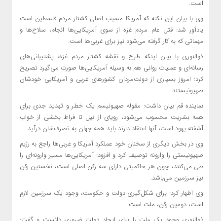
است.
وی با بیان این نکته که آمریکا مسبب اصلی کشتار مردم فلسطین است
یادآور شد: قتل عام مردم غزه از سوی آمریکایی‌ها انجام، سلاح‌ها و
مهماتی که به کار گرفته می‌شود نیز برای غربی‌ها است.
ذوالنوری با بیان اینکه طرح و نقشه کشتار مردم غزه، پشتیبانی‌های
رسانه‌ای و عملیات روانی هم به وسیله آمریکایی‌ها صورت می‌گیرد تصریح
کرد: امروز بسیاری از دولت‌مردان کشورهای غربی و آمریکایی خودشان
صهیونیستند.
نماینده قم بیان داشت: مقوله صهیونیسم یک خطر و تهدید جدی برای
همه بشریت محسوب می‌شود، رویای از نیل تا فراط بخشی از خواب
آشفته یهود است، آنها اعتقاد دارند باید همه جهان به تصرف‌شان درآید.
وی در بخش دیگری از سخنان خود عملکرد ‌آمریکا و غربی‌ها راجع به رژیم
صهیونیستی را وارونه‌ توصیف کرد و افزود: آمریکایی‌ها مسیر وارونه‌ای را
طی می‌کنند، چون هر حاکمیتی دارای سه رکن اصلی است، نخستین رکن
نیز سرزمین می‌باشد.
وی اظهار کرد: برای شکل‌گیری دولت و حکومت، وجود یک سرزمین لازم
است، دومین رکن، ملت است.
ذوالنوری وجود یک ملت را برای ایجاد دولت ضروری دانست و گفت: