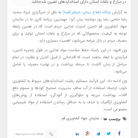
در مزارع و باغات استان دارای استانداردهای تعیین شده‌باشد.
به گزارش
به نقل از خبرگزاری ایرنا، محمد
پایگاه اطلاع
رسانی خبرقم (قم‌نا)
رضا حاجی رضا روز دوشنبه بیان کرد: مهمترین برنامه کاری ما در سازمان
جهاد کشاورزی قم تامین امنیت غذایی مردم است که در همین رابطه
توجه به کیفیت محصولاتی که در مزارع و باغات استان تولید و برای
مصرف مردم در بازار عرضه می‌شود،‌ اهمیت بسیاری دارد.
وی افزود: در این راستا، حفظ سلامت مواد غذایی در طول زنجیره تامین،
فرآیندی با ابعاد متعدد است که اقداماتی از قبیل کنترل و نظارت در تمام
مراحل از زمان کاشت تا مرحله برداشت و در نهایت مصرف را شامل
می‌شود.
وی ادامه داد: این فرآیند مستلزم رعایت استانداردهای مربوط به کشاورزی
خوب ازجمله استفاده از آب سالم، مدیریت صحیح کودها و سموم دفع
آفات، بهداشت مزرعه و جلوگیری از آلودگی، استفاده از روش‌های
کشاورزی ارگانیک با حذف یا به حداقل رساندن استفاده از مواد شیمیایی
مصنوعی است.
سازمان جهاد کشاورزی قم
برچسب ها :
https://qomna.ir/?p=206984