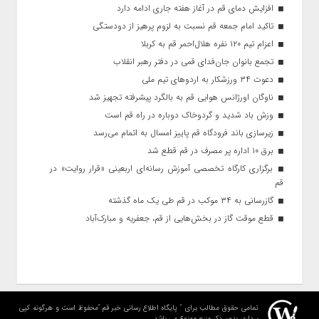
افزایش دمای قم در آغاز هفته جاری ادامه دارد
تاکید امام جمعه قم نسبت به لزوم پرهیز از دودستگی
اعزام تیم ۱۲۰ نفره هلال‌احمر قم به کربلا
تجمع بانوان جان‌فدای قمی در دفتر رهبر انقلاب
دعوت ۳۴ ورزشکار به اردوهای تیم ملی
ناوگان اورژانس هوایی قم به بالگرد پیشرفته تجهیز شد
وزش باد شدید و گردوخاک دوباره در راه قم است
زیرسازی باند فرودگاه قم پاییز امسال به اتمام می‌رسد
برق ۱۰ اداره پر مصرف در قم قطع شد
برگزاری کارگاه تخصصی آموزش رسانه‌ای اربعینی «قرار روایت» در
قم
گازرسانی به ۳۴ موکب در قم طی یک ماه گذشته
قطع موقت گاز در بخش‌هایی از قم، جعفریه و مبارک‌آباد
تمامی حقوق مطالب برای " پایگاه اطلاع رسانی خبر قم "محفوظ است و هرگونه کپی
برداری بدون ذکر منبع ممنوع می باشد.