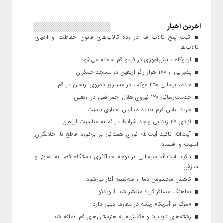
آخرین اخبار
ثبت پنج تالاب قم در رده تالاب‌های قانون حفاظت و احیای
تالاب‌ها
اردوگاه دانش‌آموزی در فردو قم ساخته می‌شود
پذیرایی از ۱۸۰ هزار زائر اربعین در مسجد جمکران
خدمت‌رسانی ۲۵۰ موکب در مسیر پیاده‌روی اربعین در قم
خدمت‌رسانی ۱۲۰ نیروی هلال احمر قمی در اربعین
خرید لباس فرم جدید مدارس اجباری نیست
آزادی ۲۷ زندانی واجد شرایط در قم به مناسبت اربعین
آیت‌الله تاکید آیت‌الله نوری همدانی بر برخورد قاطع با اخلالگران
امنیت و اقتصاد
تاکید آیت‌الله‌ سبحانی بر توجه حداکثری دستگاه قضا به صلح و
سازش
کاهش محسوس دما از سه‌شنبه آغاز می‌شود
نماهنگ مسافر کربلا منتشر شد + ویدئو
«مرگ بر آمریکا» ریشه در معارف دینی دارد
رشته‌های «چاپ» و «کفش» به هنرستان‌های قم اضافه شد