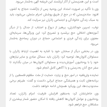
است و این همزیستی از آثار ارزشمند این فریضه الهی به‌شمار می‌رود.
وی با تأکید بر ضرورت امتداد این روحیه پس از بازگشت حجاج به کشور،
افزود: ساده‌زیستی که در حج از طریق پوشش احرام متجلی می‌شود، باید
به سبک زندگی خانوادگی و اجتماعی زائران نیز سرایت کند.
نواب، تمرین خودکنترلی، پرهیز از دروغ و اجتناب از جدال را از دیگر
آموزه‌های اخلاقی حج برشمرد و تصریح کرد: این ویژگی‌ها، سرمایه‌ای
معنوی برای زندگی فردی و اجتماعی حجاج در دوران پساحج به‌شمار
می‌رود.
وی در بخشی دیگر از سخنان خود با اشاره به اهمیت ارتباط زائران با
مسئولان کاروان‌ها، توصیه کرد: زائران باید مسائل عبادی و سایر نیازهای
خود را با روحانیون آموزش‌دیده و مسئولان کاروان‌ها در میان بگذارند تا
سفر حج آنان به‌درستی و با آگاهی کامل انجام شود.
نماینده ولی‌فقیه در امور حج و زیارت حمایت از ملت مظلوم فلسطین را از
برنامه‌های ثابت و همیشگی حجاج ایرانی دانست و گفت: علیرغم برخی
محدودیت‌ها، این رویکرد همچنان ادامه خواهد داشت.
وی خاطرنشان کرد: به‌منظور افزایش ظرفیت اعزام زائران، تعداد
روحانیون و عوامل کاروان‌ها کاهش یافته تا امکان حضور شمار بیشتری از
مشتاقان حج فراهم شود.