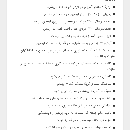
اردوگاه دانش‌آموزی در فردو قم ساخته می‌شود
پذیرایی از ۱۸۰ هزار زائر اربعین در مسجد جمکران
خدمت‌رسانی ۲۵۰ موکب در مسیر پیاده‌روی اربعین در قم
خدمت‌رسانی ۱۲۰ نیروی هلال احمر قمی در اربعین
خرید لباس فرم جدید مدارس اجباری نیست
آزادی ۲۷ زندانی واجد شرایط در قم به مناسبت اربعین
آیت‌الله تاکید آیت‌الله نوری همدانی بر برخورد قاطع با اخلالگران
امنیت و اقتصاد
تاکید آیت‌الله‌ سبحانی بر توجه حداکثری دستگاه قضا به صلح و
سازش
کاهش محسوس دما از سه‌شنبه آغاز می‌شود
نماهنگ مسافر کربلا منتشر شد + ویدئو
«مرگ بر آمریکا» ریشه در معارف دینی دارد
رشته‌های «چاپ» و «کفش» به هنرستان‌های قم اضافه شد
افزایش دمای قم در آغاز هفته جاری ادامه دارد
تاکید امام جمعه قم نسبت به لزوم پرهیز از دودستگی
اعزام تیم ۱۲۰ نفره هلال‌احمر قم به کربلا
تجمع بانوان جان‌فدای قمی در دفتر رهبر انقلاب