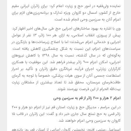
نماینده ولی‌فقیه در امور حج و زیارت اعلام کرد: برای زائران ایرانی مقیم
خارج از کشور، امسال دو کاروان ویژه تدارک و برنامه‌ریزی‌های لازم برای
اعزام آنان به سرزمین وحی انجام شده است.
وی با اشاره به بهبود ساختارهای اجرایی حج طی سال‌های اخیر اظهار کرد:
پیش از پیروزی انقلاب اسلامی، به ازای هر ۱۰۰ زائر، ۱۳ نفر از عوامل
اجرایی و خدماتی اعزام می‌شدند؛ اما با اصلاح زیرساخت‌ها و بازنگری در
سیاست‌های اعزام، این نسبت به شکل چشمگیری کاهش یافته است.
به‌گونه‌ای که در سال گذشته، نسبت به سال ۱۳۹۸ با کاهش نیروهای
اجرایی، امکان اعزام ۹۰۰ زائر بیشتر فراهم شد. این موفقیت با همکاری
کارگزاران زیارتی، اجرای فرآیند غربالگری دقیق زائران و تأکید بر احراز
استطاعت جسمی آنان از سوی هیات پزشکی، خصوصاً با توجه به گرمای
طاقت‌فرسای عربستان، محقق شد تا تعداد بیشتری از مشتاقان زیارت
بیت‌الله الحرام از این فرصت بهره‌مند شوند.
اعزام ۲ هزار و ۲۰۰ زائر از قم به سرزمین وحی
در این مراسم ، مدیرکل حج و زیارت استان قم نیز از اعزام دو هزار و ۲۰۰
زائر قمی به حج تمتع سال جاری خبر داد و گفت: این زائران در قالب ۱۵
کاروان به سرزمین وحی اعزام خواهند شد.
اسماعیل رستمی افزود: نخستین کاروان اعزامی از استان قم، روز پانزدهم