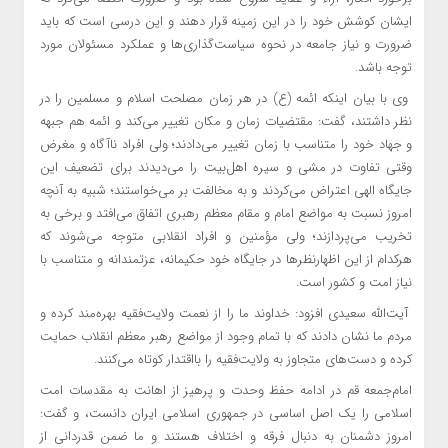
ایشان کوشش خود را در این زمینه قرار دهند و این درسی است که باید
ضرورت و نیاز جامعه در نحوه سیاست‌گذاری‌ها و عملکرد مسئولان مورد
توجه باشد.
وی با بیان اینکه ائمه (ع) در هر زمان مصلحت اسلام و مسلمین را در
نظر داشتند، گفت: مقتضیات زمان و مکان تغییر می‌کند و ائمه هم جبهه
و جهاد خود را متناسب با زمان تغییر می‌دادند؛ ولی افراد ناآگاه و مغرض
وقتی تفاوت در مشی و سیره اهل‌بیت را می‌دیدند برای تضعیف این
جایگاه الهی اعتراض می‌کردند و به مخالفت بر می‌خواستند؛ شبیه به آنچه
امروز نسبت به مواضع امام و مقام معظم رهبری اتفاق می‌افتد و برخی به
تخریب می‌پردازند؛ ولی مؤمنین و افراد انقلابی متوجه می‌شوند که
هرکدام از این اظهارنظرها در جایگاه خود حکیمانه، عزتمندانه و متناسب با
نیاز امت و کشور است.
آیت‌الله سعیدی افزود: خداوند ما را از نعمت ولایت‌فقیه بهره‌مند کرده و
مردم ما نشان دادند که با تمام وجود از مواضع رهبر معظم انقلاب حمایت
کرده و دست‌های متجاوز به ولایت‌فقیه را بااقتدار کوتاه می‌کنند.
امام‌جمعه قم در ادامه حفظ وحدت و پرهیز از اهانت به مقدسات امت
اسلامی را یک اصل اساسی در جمهوری اسلامی ایران دانست، و گفت:
امروز دشمنان به دنبال فرقه و اختلاف هستند و ما ضمن قدردانی از