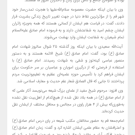
بوده و اسوه‌ای جامع و کامل برای زنان و دختران امروز ما هستند.
وی با بیان اینکه حضرت معصومه سلام‌الله‌علیها با هجرت تمدن‌ساز خود
شهر قم را از مؤثرترین نقاط دنیا در جهت تغییر تاریخ زندگی بشریت قرار
دادند، گفت: در قیامت هم ایشان از کسانی هستند که همه به‌ویژه زائران
ایشان چشم امید به شفاعتشان دارند و به فرموده امام صادق علیه‌السلام
تمام شیعیان به شفاعت ایشان وارد بهشت می‌شوند.
آیت‌الله سعیدی با بیان اینکه روز گذشته ۲۵ شوال سالروز شهادت امام
صادق (ع) بود، گفت: امام صادق (ع) شیخ الائمه هستند و به دستور
منصور عباسی کینه‌توز و شقی به شهادت رسیدند. امام صادق (ع) با
استفاده از فرصتی که از درگیری امویان و عباسیان بر سر حکومت برای
ایشان فراهم کرد با تأسیس حوزه علمیه‌ای عظیم به تعلیم‌وتربیت مردم
پرداختند تا جایی که قال الصادق شعار علم حدیث و معارف اسلامی شد.
وی افزود: مرحوم شیخ مفید از علمای بزرگ شیعه می‌نویسد آثار علمی که
از امام صادق (ع) در همه بلاد نقل شده از هیچ‌کدام از اهل‌بیت نقل نشده
به‌طوری‌که بیش از ۴ هزار راوی در مجالس و محافل مختلف از ایشان نقل
حدیث کرده‌اند.
امام‌جمعه قم به حضور مخالفان مکتب شیعه در پای درس امام صادق (ع)
و اعترافشان به مقام علمی ایشان اشاره کرد و گفت: زمان امام صادق (ع)
برخورد افکار، آراء و عقاید شروع شده بود و ضرورت اقتضا می‌کرد که