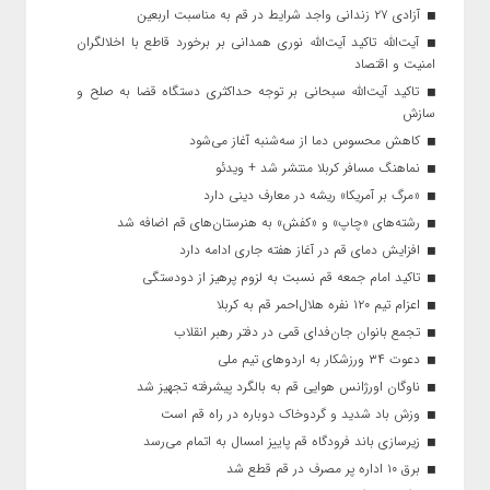
آزادی ۲۷ زندانی واجد شرایط در قم به مناسبت اربعین
آیت‌الله تاکید آیت‌الله نوری همدانی بر برخورد قاطع با اخلالگران
امنیت و اقتصاد
تاکید آیت‌الله‌ سبحانی بر توجه حداکثری دستگاه قضا به صلح و
سازش
کاهش محسوس دما از سه‌شنبه آغاز می‌شود
نماهنگ مسافر کربلا منتشر شد + ویدئو
«مرگ بر آمریکا» ریشه در معارف دینی دارد
رشته‌های «چاپ» و «کفش» به هنرستان‌های قم اضافه شد
افزایش دمای قم در آغاز هفته جاری ادامه دارد
تاکید امام جمعه قم نسبت به لزوم پرهیز از دودستگی
اعزام تیم ۱۲۰ نفره هلال‌احمر قم به کربلا
تجمع بانوان جان‌فدای قمی در دفتر رهبر انقلاب
دعوت ۳۴ ورزشکار به اردوهای تیم ملی
ناوگان اورژانس هوایی قم به بالگرد پیشرفته تجهیز شد
وزش باد شدید و گردوخاک دوباره در راه قم است
زیرسازی باند فرودگاه قم پاییز امسال به اتمام می‌رسد
برق ۱۰ اداره پر مصرف در قم قطع شد