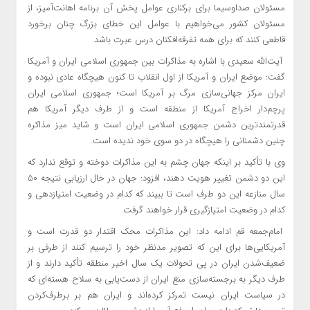
مسئولان صداوسیما برای برکناری عوامل پخش آن برنامه اهانت‌آمیز، از
مسئولان کشور می‌خواهیم با عوامل این خطای بزرگ چنان برخورد
قاطعی کنند که برای همه تفرقه‌افکنان درس عبرت باشد.
آیت‌الله سعیدی با اشاره به مذاکرات بین جمهوری اسلامی ایران و آمریکا
گفت: موضع ایران و آمریکا از اول انقلاب تا کنون هیچگاه عادی نبوده و
ایران مرکز جهانی‌سازی مرگ بر آمریکا است؛ جمهوری اسلامی ایران
پرچم‌دار اخراج آمریکا از منطقه است و از طرف دیگر آمریکا هم
قدرتمندترین دشمن جمهوری اسلامی ایران است و شاید میز مذاکره
چنین دشمنانی را هیچگاه در دو سوی خود ندیده است.
وی با تأکید بر اینکه جهان چشم به این مذاکرات دوخته و توقع ندارد که
این دو دشمن تغییر هویت دهند، افزود: جهان در حال ارزیابی نتیجه ۵۰
سال منازعه این دو طرف است تا ببیند که کدام در وضعیت امتیازدهی و
کدام در وضعیت امتیازگیری قرار خواهند گرفت.
امام‌جمعه قم ادامه داد: این مذاکرات محک اقتدار دو قدرت است و
آمریکایی‌ها برای این که تصویر مدنظر خود را ترسیم کنند از طرفی بر
ضعیف‌شدن ایران در پی تحولات یک سال اخیر منطقه تأکید دارند و از
طرف دیگر به برجسته‌سازی منع ایران از دست‌یابی به سلاح هسته‌ای که
در سیاست ایران نیست تمرکز کرده‌اند و ایران هم بر برطرف‌کردن