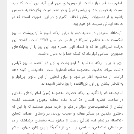
امام‌جمعه قم ابراز داشت: از درس‌های مهم این آیه این است که باید
نسبت به فرمان خدا و پیامبر (ص) و در عصر غیبت ولایت‌فقیه حساس
باشیم و از دستورات ایشان تخلف نکنیم و در این صورت است که در
جامعه ایمانی سربلند خواهیم بود.
آیت‌الله سعیدی در خطبه دوم با بیان اینکه امروز ۵ اردیبهشت سالروز
شکست حمله نظامی آمریکا در طبس در سال ۱۳۵۹ است، گفت: این
حرکت آمریکایی‌ها که با امداد الهی همراه بود این روز را از یوم‌الله‌های
جمهوری اسلامی قرار داد که کمک خدا را به دنبال داشت.
وی با بیان اینکه سه‌شنبه ۹ اردیبهشت و اول ذی‌القعده سالروز گرامی
داشت میلاد حضرت معصومه سلام‌الله‌علیها است، خاطرنشان کرد: دهه
کرامت از سه‌شنبه آغاز می‌شود و برای تجلیل از این بانوی بزرگوار و
به‌افتخار ایشان روز اول ذی‌القعده را روز دختر نامیده‌اند.
امام‌جمعه قم با تأکید بر اینکه حضرت معصومه (س) امام زاده‌ای انقلابی
در ساحت نظریه انسان ۲۵۰ساله مقام معظم رهبری هستند، گفت:
ایشان از شخصیت‌های مؤثر در دنیا و آخرت مردم هستند که با این که
دختری متدین در سنگر عفاف و حجاب بودند، در راستای اهداف انسان
۲۵۰ساله در تمام ایام زندگی دست از مبارزه علیه دشمنان برنداشته و در
عرصه‌های اجتماعی، سیاسی و علمی از تأثیرگذارترین زنان جهان اسلام