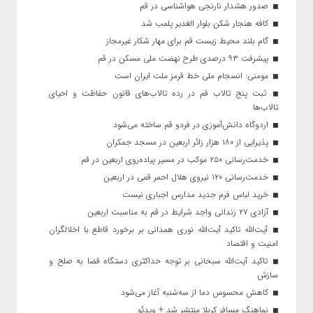
صدور هشدار نارنجی هواشناسی در قم
کافه هنجار شکن بلوار الغدیر پلمب شد
گام بلند محیط زیست قم برای مهار شکار غیرمجاز
پیشرفت ۹۳ درصدی طرح نهضت ملی مسکن در قم
مومنی: انسجام ملی خط قرمز ملت ایران است
ثبت پنج تالاب قم در رده تالاب‌های قانون حفاظت و احیای
تالاب‌ها
اردوگاه دانش‌آموزی در فردو قم ساخته می‌شود
پذیرایی از ۱۸۰ هزار زائر اربعین در مسجد جمکران
خدمت‌رسانی ۲۵۰ موکب در مسیر پیاده‌روی اربعین در قم
خدمت‌رسانی ۱۲۰ نیروی هلال احمر قمی در اربعین
خرید لباس فرم جدید مدارس اجباری نیست
آزادی ۲۷ زندانی واجد شرایط در قم به مناسبت اربعین
آیت‌الله تاکید آیت‌الله نوری همدانی بر برخورد قاطع با اخلالگران
امنیت و اقتصاد
تاکید آیت‌الله‌ سبحانی بر توجه حداکثری دستگاه قضا به صلح و
سازش
کاهش محسوس دما از سه‌شنبه آغاز می‌شود
نماهنگ مسافر کربلا منتشر شد + ویدئو