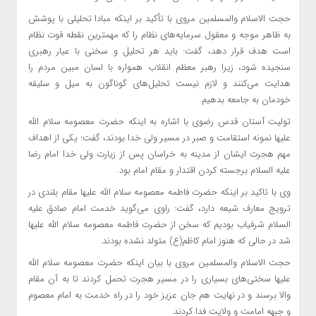
حجت الاسلام والمسلمین مروی با تأکید بر اینکه مبادا تحلیلی با پوشش
به ظاهر موجه و معقول سرمایه‌های نظام را که مهمترین نقطه قوت نظام
است هدف قرار دهد، گفت: باید هر تحلیل و سخنی با عیار رهبری
سنجیده شود، زیرا رهبر معظم انقلاب همواره با لسان مبین مردم را
هدایت می‌کنند و لازم نیست تحلیل‌های گوناگون به میل و سلیقه
خودمان به جامعه بدهیم.
تولیت آستان قدس رضوی با اشاره به اینکه حضرت معصومه سلام الله
علیها نمونه استقامت و صبر در مسیر ولی خدا بودند، گفت: یکی از اهداف
مهم هجرت ایشان از مدینه به خراسان پس از زیارت ولی خدا امام رضا
علیه السلام برجسته کردن اقتدار و مقام امام بود.
وی با تاکید بر اینکه حضرت فاطمه معصومه سلام الله علیها مقام بلندی در
ترویج معارف شیعه دارد، گفت: راوی می‌گوید خدمت امام صادق علیه
السلام شرفیاب بودیم که سخن از حضرت فاطمه معصومه سلام الله علیها
شد در حالی که هنوز امام کاظم(ع) متولد نشده بودند.
حجت الاسلام والمسلمین مروی با بیان اینکه حضرت معصومه سلام الله
علیها سختی‌های بسیاری را در مسیر هجرت تحمل کردند تا به آن مقام
والا برسند و در نهایت هم جان عزیز خود را در راه خدمت به امام معصوم
و جبهه امامت و ولایت فدا کردند.