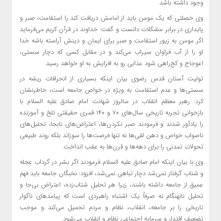
وجود داشته باشد.
وی خصلتی که یک مومن باید از امامش دریافت کند را استقامت، صبر و
پایداری در برابر مشکلات دانست و گفت: خداوند در قرآن کریم می‌فرماید
اگر مومن به زیور استقامت و صبر برای ایمان و دینش آراسته باشه خدا
او را از آب فراوان سیراب می‌کند و در مقابل کسی که دچار سستی،
اعوجاج و کج‌راهی شود عذابی رو به افزایش به او خواهد رسید.
تولیت آستان قدس رضوی بیان اینکه بسیاری از انحرافات ریشه در
سستی‌ها و عدم استقامت به ویژه در خواص جامعه است، خاطرنشان
کرد: رهبر معظم انقلاب در سالروز شهادت امام صادق علیه السلام با
بازخوانی تجربه تاریخی سال‌های ۷۰ و ۱۴۰ قمری حقیقتی تلخ و آموزنده
را یادآور شدند و فرمودند صبر نکردن‌ها، اعتراض‌های نابجا، تحلیل‌های
ناصواب خواص و دهن لقی‌ها نه تنها فرصت‌ها را سوزاند بلکه روند طبیعی
تحولات تمدنی را برای دهه‌ها و قرن‌ها به عقب انداخت.
وی با بیان اینکه امام صادق علیه السلام فرمودند اگر بشر در گرداب عجله
و شتاب گرفتار نمی‌شد دچار تباهی نمی‌شد، افزود: نخبگان جامعه باید فهم
عمیق از جامعه داشته باشند، زیرا هر تحلیل شتاب‌زده، اعتراض بی‌جا و
تحلیل نابهنگام نه صرفاً یک اشتباه راهبردی است که پیامدهای ناگوار
تاریخی را بر جامعه، انقلاب، نظام و مردم تحمیل می‌کند و موجب
تضعیف اقتدار و سرمایه اجتماعی نظام و انقلاب می‌شود.