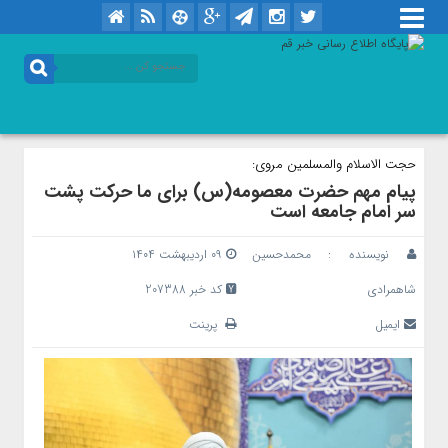
حجت الاسلام والمسلمین مروی:
پیام مهم حضرت معصومه(س) برای ما حرکت پشت
سر امام جامعه است
نویسنده :
محمدحسین
۰۹ اردیبهشت ۱۴۰۴
شاهمرادی
کد خبر 207388
ایمیل
پرینت