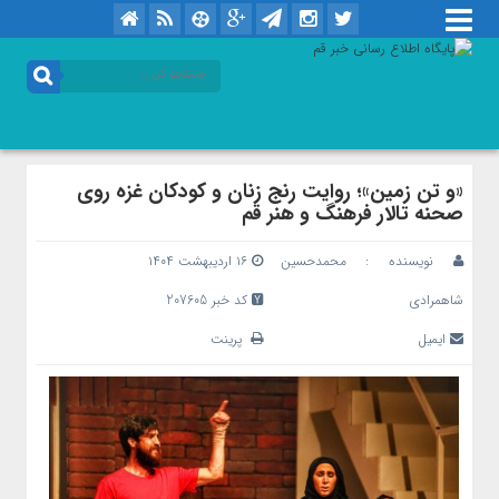
«و تن زمین»؛ روایت رنج زنان و کودکان غزه روی
صحنه تالار فرهنگ و هنر قم
نویسنده :
محمدحسین
۱۶ اردیبهشت ۱۴۰۴
شاهمرادی
کد خبر 207605
ایمیل
پرینت