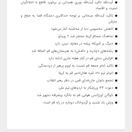
آیت‌الله تاکید آیت‌الله نوری همدانی بر برخورد قاطع با اخلالگران
امنیت و اقتصاد
تاکید آیت‌الله‌ سبحانی بر توجه حداکثری دستگاه قضا به صلح و
سازش
کاهش محسوس دما از سه‌شنبه آغاز می‌شود
نماهنگ مسافر کربلا منتشر شد + ویدئو
«مرگ بر آمریکا» ریشه در معارف دینی دارد
رشته‌های «چاپ» و «کفش» به هنرستان‌های قم اضافه شد
افزایش دمای قم در آغاز هفته جاری ادامه دارد
تاکید امام جمعه قم نسبت به لزوم پرهیز از دودستگی
اعزام تیم ۱۲۰ نفره هلال‌احمر قم به کربلا
تجمع بانوان جان‌فدای قمی در دفتر رهبر انقلاب
دعوت ۳۴ ورزشکار به اردوهای تیم ملی
ناوگان اورژانس هوایی قم به بالگرد پیشرفته تجهیز شد
وزش باد شدید و گردوخاک دوباره در راه قم است