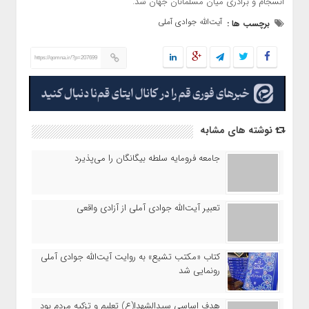
انسجام و برادری میان مسلمانان جهان شد.
آیت‌الله جوادی آملی
برچسب ها :
https://qomna.ir/?p=207699
نوشته های مشابه
جامعه فرومایه سلطه بیگانگان را می‌پذیرد
تعبیر آیت‌الله جوادی آملی از آزادی واقعی
کتاب «مکتب تشیع» به روایت آیت‌الله جوادی آملی
رونمایی شد
هدف اساسی سیدالشهدا(ع) تعلیم و تزکیه‌ مردم بود