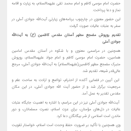
حضرت امام موسی کاظم و امام محمد تقی علیهماالسلام، به زیارت و اقامه
نماز و دعا پرداخت.
این حضور معنوی در چارچوب برنامه‌های زیارتی آیت‌الله جوادی آملی در
سفر به عتبات عالیات صورت گرفت.
تقدیم روپوش مضجع مطهر آستان مقدس کاظمین (ع) به آیت‌الله
جوادی آملی
همچنین در مراسمی معنوی و با شکوه در آستان مقدس امامین
همامین، حضرت امام موسی کاظم و امام جواد علیهماالسلام، روپوش
متبرک مضجع مطهر کاظمین(علیهماالسلام) به آیت‌الله جوادی آملی، مرجع
عالی‌قدر شیعه، تقدیم شد.
این آیین در فضایی آکنده از احترام، تواضع و ارادت به ساحت علم و
مرجعیت برگزار شد و از حضور آیت الله جوادی آملی، در این مکان
مقدس تقدیر به عمل آمد.
آیت‌الله جوادی آملی نیز در این مراسم، با اشاره به اهمیت جایگاه عتبات
عالیات در دل‌های مؤمنان، برای عزت اسلام، نصرت مسلمانان، و دور
ماندن امت اسلامی از شر بیگانگان دعا کرد.
وی همچنین با تأکید بر ضرورت حفظ وحدت امت اسلام، خواستار تقویت