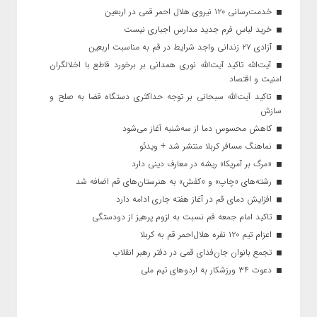
خدمت‌رسانی ۱۲۰ نیروی هلال احمر قمی در اربعین
خرید لباس فرم جدید مدارس اجباری نیست
آزادی ۲۷ زندانی واجد شرایط در قم به مناسبت اربعین
آیت‌الله تاکید آیت‌الله نوری همدانی بر برخورد قاطع با اخلالگران
امنیت و اقتصاد
تاکید آیت‌الله‌ سبحانی بر توجه حداکثری دستگاه قضا به صلح و
سازش
کاهش محسوس دما از سه‌شنبه آغاز می‌شود
نماهنگ مسافر کربلا منتشر شد + ویدئو
«مرگ بر آمریکا» ریشه در معارف دینی دارد
رشته‌های «چاپ» و «کفش» به هنرستان‌های قم اضافه شد
افزایش دمای قم در آغاز هفته جاری ادامه دارد
تاکید امام جمعه قم نسبت به لزوم پرهیز از دودستگی
اعزام تیم ۱۲۰ نفره هلال‌احمر قم به کربلا
تجمع بانوان جان‌فدای قمی در دفتر رهبر انقلاب
دعوت ۳۴ ورزشکار به اردوهای تیم ملی