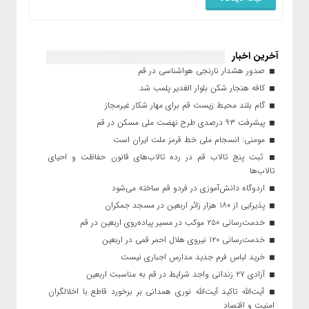
آخرین اخبار
صدور هشدار نارنجی هواشناسی در قم
کافه هنجار شکن بلوار الغدیر پلمب شد
گام بلند محیط زیست قم برای مهار شکار غیرمجاز
پیشرفت ۹۳ درصدی طرح نهضت ملی مسکن در قم
مومنی: انسجام ملی خط قرمز ملت ایران است
ثبت پنج تالاب قم در رده تالاب‌های قانون حفاظت و احیای
تالاب‌ها
اردوگاه دانش‌آموزی در فردو قم ساخته می‌شود
پذیرایی از ۱۸۰ هزار زائر اربعین در مسجد جمکران
خدمت‌رسانی ۲۵۰ موکب در مسیر پیاده‌روی اربعین در قم
خدمت‌رسانی ۱۲۰ نیروی هلال احمر قمی در اربعین
خرید لباس فرم جدید مدارس اجباری نیست
آزادی ۲۷ زندانی واجد شرایط در قم به مناسبت اربعین
آیت‌الله تاکید آیت‌الله نوری همدانی بر برخورد قاطع با اخلالگران
امنیت و اقتصاد