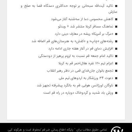
تاکید آیت‌الله‌ سبحانی بر توجه حداکثری دستگاه قضا به صلح و
سازش
کاهش محسوس دما از سه‌شنبه آغاز می‌شود
نماهنگ مسافر کربلا منتشر شد + ویدئو
«مرگ بر آمریکا» ریشه در معارف دینی دارد
رشته‌های «چاپ» و «کفش» به هنرستان‌های قم اضافه شد
افزایش دمای قم در آغاز هفته جاری ادامه دارد
تاکید امام جمعه قم نسبت به لزوم پرهیز از دودستگی
اعزام تیم ۱۲۰ نفره هلال‌احمر قم به کربلا
تجمع بانوان جان‌فدای قمی در دفتر رهبر انقلاب
دعوت ۳۴ ورزشکار به اردوهای تیم ملی
ناوگان اورژانس هوایی قم به بالگرد پیشرفته تجهیز شد
وزش باد شدید و گردوخاک دوباره در راه قم است
تمامی حقوق مطالب برای " پایگاه اطلاع رسانی خبر قم "محفوظ است و هرگونه کپی