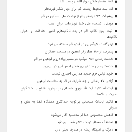
کافه هنجار شکن بلوار الغدیر پلمب شد
گام بلند محیط زیست قم برای مهار شکار غیرمجاز
پیشرفت ۹۳ درصدی طرح نهضت ملی مسکن در قم
مومنی: انسجام ملی خط قرمز ملت ایران است
ثبت پنج تالاب قم در رده تالاب‌های قانون حفاظت و احیای
تالاب‌ها
اردوگاه دانش‌آموزی در فردو قم ساخته می‌شود
پذیرایی از ۱۸۰ هزار زائر اربعین در مسجد جمکران
خدمت‌رسانی ۲۵۰ موکب در مسیر پیاده‌روی اربعین در قم
خدمت‌رسانی ۱۲۰ نیروی هلال احمر قمی در اربعین
خرید لباس فرم جدید مدارس اجباری نیست
آزادی ۲۷ زندانی واجد شرایط در قم به مناسبت اربعین
آیت‌الله تاکید آیت‌الله نوری همدانی بر برخورد قاطع با اخلالگران
امنیت و اقتصاد
تاکید آیت‌الله‌ سبحانی بر توجه حداکثری دستگاه قضا به صلح و
سازش
کاهش محسوس دما از سه‌شنبه آغاز می‌شود
نماهنگ مسافر کربلا منتشر شد + ویدئو
«مرگ بر آمریکا» ریشه در معارف دینی دارد