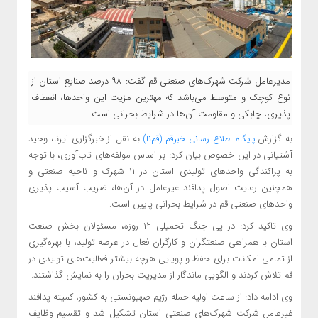
مدیرعامل شرکت شهرک‌های صنعتی قم گفت: ۹۸ درصد صنایع استان از
نوع کوچک و متوسط می‌باشد که مهترین مزیت این واحدها، انعطاف
پذیری، چابکی و مقاومت آن‌ها در شرایط بحرانی است.
به گزارش
به نقل
از خبرگزاری ایرنا، وحید
پایگاه اطلاع
رسانی خبرقم (قم‌نا)
آشتیانی در این خصوص بیان کرد: بر اساس مولفه‌های تاب‌آوری، با توجه
به پراکندگی واحدهای تولیدی استان در ۱۱ شهرک و ناحیه صنعتی و
همچنین رعایت اصول پدافند غیرعامل در آن‌ها، ضریب آسیب پذیری
واحدهای صنعتی قم در شرایط بحرانی پایین است.
وی تاکید کرد: در پی جنگ تحمیلی ۱۲ روزه، مسئولان بخش صنعت
استان با همراهی صنعتگران و کارگران فعال در عرصه تولید، با بهره‌گیری
از تمامی امکانات برای حفظ و پویایی هرچه بیشتر فعالیت‌های تولیدی در
قم تلاش کردند و الگویی ماندگار از مدیریت بحران را به نمایش گذاشتند.
وی ادامه داد: از ساعت اولیه حمله رژیم صهیونستی به کشور، کمیته پدافند
غیرعامل شرکت شهرک‌های صنعتی استان تشکیل شد و تقسیم وظایف