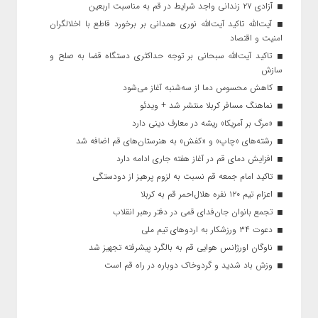
آزادی ۲۷ زندانی واجد شرایط در قم به مناسبت اربعین
آیت‌الله تاکید آیت‌الله نوری همدانی بر برخورد قاطع با اخلالگران
امنیت و اقتصاد
تاکید آیت‌الله‌ سبحانی بر توجه حداکثری دستگاه قضا به صلح و
سازش
کاهش محسوس دما از سه‌شنبه آغاز می‌شود
نماهنگ مسافر کربلا منتشر شد + ویدئو
«مرگ بر آمریکا» ریشه در معارف دینی دارد
رشته‌های «چاپ» و «کفش» به هنرستان‌های قم اضافه شد
افزایش دمای قم در آغاز هفته جاری ادامه دارد
تاکید امام جمعه قم نسبت به لزوم پرهیز از دودستگی
اعزام تیم ۱۲۰ نفره هلال‌احمر قم به کربلا
تجمع بانوان جان‌فدای قمی در دفتر رهبر انقلاب
دعوت ۳۴ ورزشکار به اردوهای تیم ملی
ناوگان اورژانس هوایی قم به بالگرد پیشرفته تجهیز شد
وزش باد شدید و گردوخاک دوباره در راه قم است