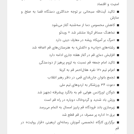
امنیت و اقتصاد
تاکید آیت‌الله‌ سبحانی بر توجه حداکثری دستگاه قضا به صلح و
سازش
کاهش محسوس دما از سه‌شنبه آغاز می‌شود
نماهنگ مسافر کربلا منتشر شد + ویدئو
«مرگ بر آمریکا» ریشه در معارف دینی دارد
رشته‌های «چاپ» و «کفش» به هنرستان‌های قم اضافه شد
افزایش دمای قم در آغاز هفته جاری ادامه دارد
تاکید امام جمعه قم نسبت به لزوم پرهیز از دودستگی
اعزام تیم ۱۲۰ نفره هلال‌احمر قم به کربلا
تجمع بانوان جان‌فدای قمی در دفتر رهبر انقلاب
دعوت ۳۴ ورزشکار به اردوهای تیم ملی
ناوگان اورژانس هوایی قم به بالگرد پیشرفته تجهیز شد
وزش باد شدید و گردوخاک دوباره در راه قم است
زیرسازی باند فرودگاه قم پاییز امسال به اتمام می‌رسد
برق ۱۰ اداره پر مصرف در قم قطع شد
برگزاری کارگاه تخصصی آموزش رسانه‌ای اربعینی «قرار روایت» در
قم