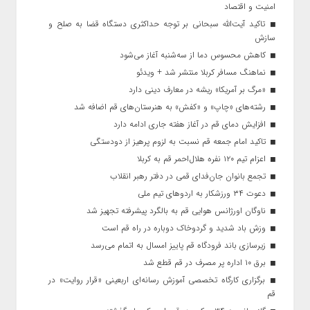
امنیت و اقتصاد
تاکید آیت‌الله‌ سبحانی بر توجه حداکثری دستگاه قضا به صلح و
سازش
کاهش محسوس دما از سه‌شنبه آغاز می‌شود
نماهنگ مسافر کربلا منتشر شد + ویدئو
«مرگ بر آمریکا» ریشه در معارف دینی دارد
رشته‌های «چاپ» و «کفش» به هنرستان‌های قم اضافه شد
افزایش دمای قم در آغاز هفته جاری ادامه دارد
تاکید امام جمعه قم نسبت به لزوم پرهیز از دودستگی
اعزام تیم ۱۲۰ نفره هلال‌احمر قم به کربلا
تجمع بانوان جان‌فدای قمی در دفتر رهبر انقلاب
دعوت ۳۴ ورزشکار به اردوهای تیم ملی
ناوگان اورژانس هوایی قم به بالگرد پیشرفته تجهیز شد
وزش باد شدید و گردوخاک دوباره در راه قم است
زیرسازی باند فرودگاه قم پاییز امسال به اتمام می‌رسد
برق ۱۰ اداره پر مصرف در قم قطع شد
برگزاری کارگاه تخصصی آموزش رسانه‌ای اربعینی «قرار روایت» در
قم