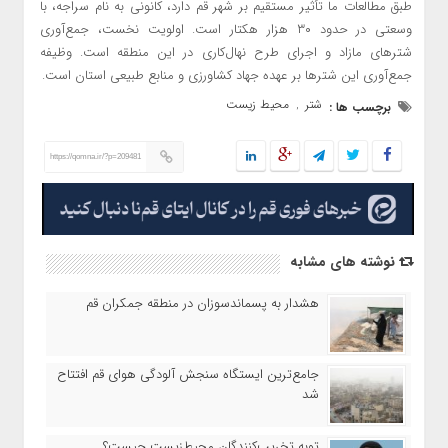
طبق مطالعات ما تأثیر مستقیم بر شهر قم دارد، کانونی به نام سراجه، با
وسعتی در حدود ۳۰ هزار هکتار است. اولویت نخست، جمع‌آوری
شترهای مازاد و اجرای طرح نهال‌کاری در این منطقه است. وظیفه
جمع‌آوری این شترها بر عهده جهاد کشاورزی و منابع طبیعی استان است.
شتر
محیط زیست
برچسب ها :
,
https://qomna.ir/?p=209481
نوشته های مشابه
هشدار به پسماندسوزان در منطقه جمکران قم
جامع‌ترین ایستگاه سنجش آلودگی هوای قم افتتاح
شد
توبه تخریب‌کنندگان محیط‌زیست چیست؟