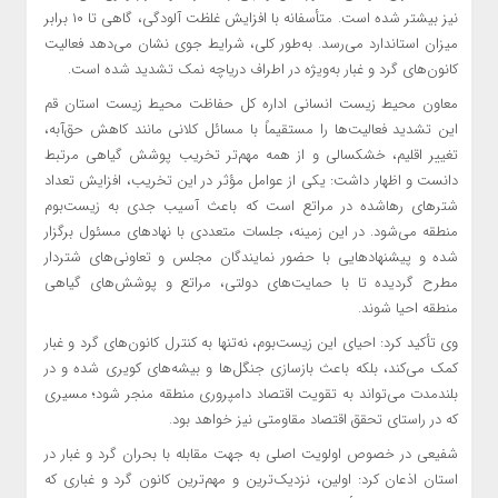
نیز بیشتر شده است. متأسفانه با افزایش غلظت آلودگی، گاهی تا ۱۰ برابر
میزان استاندارد می‌رسد. به‌طور کلی، شرایط جوی نشان می‌دهد فعالیت
کانون‌های گرد و غبار به‌ویژه در اطراف دریاچه نمک تشدید شده است.
معاون محیط زیست انسانی اداره کل حفاظت محیط زیست استان قم
این تشدید فعالیت‌ها را مستقیماً با مسائل کلانی مانند کاهش حق‌آبه،
تغییر اقلیم، خشکسالی و از همه مهم‌تر تخریب پوشش گیاهی مرتبط
دانست و اظهار داشت: یکی از عوامل مؤثر در این تخریب، افزایش تعداد
شترهای رهاشده در مراتع است که باعث آسیب جدی به زیست‌بوم
منطقه می‌شود. در این زمینه، جلسات متعددی با نهادهای مسئول برگزار
شده و پیشنهادهایی با حضور نمایندگان مجلس و تعاونی‌های شتردار
مطرح گردیده تا با حمایت‌های دولتی، مراتع و پوشش‌های گیاهی
منطقه احیا شوند.
وی تأکید کرد: احیای این زیست‌بوم، نه‌تنها به کنترل کانون‌های گرد و غبار
کمک می‌کند، بلکه باعث بازسازی جنگل‌ها و بیشه‌های کویری شده و در
بلندمدت می‌تواند به تقویت اقتصاد دامپروری منطقه منجر شود؛ مسیری
که در راستای تحقق اقتصاد مقاومتی نیز خواهد بود.
شفیعی در خصوص اولویت اصلی به جهت مقابله با بحران گرد و غبار در
استان اذعان کرد: اولین، نزدیک‌ترین و مهم‌ترین کانون گرد و غباری که