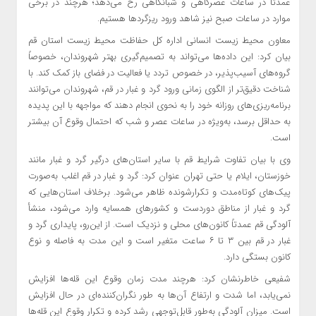
عمدتاً در ساعات عصرگاهی و شبانگاهی رخ می‌دهد؛ هرچند در برخی
موارد در ساعات صبح نیز شاهد ورود ریزگردها هستیم.
معاون محیط زیست انسانی اداره کل حفاظت محیط زیست استان قم
بیان کرد: این داده‌ها می‌تواند به تصمیم‌گیری بهتر شهروندان، خصوصاً
گروه‌های آسیب‌پذیر، در خصوص تردد یا فعالیت در فضای باز کمک کند. با
شناخت دقیق‌تر از الگوی زمانی ورود گرد و غبار در قم، شهروندان می‌توانند
برنامه‌ریزی‌های روزانه خود را به نحوی انجام دهند که مواجهه با این پدیده
به حداقل برسد، به‌ویژه در ساعات عصر و شب که احتمال وقوع آن بیشتر
است.
وی با بیان تفاوت شرایط قم با سایر استان‌های درگیر گرد و غبار مانند
خوزستان، ایلام یا حتی تهران عنوان کرد: گرد و غبار در قم اغلب به‌صورت
پیک‌های کوتاه‌مدت و تکرارشونده ظاهر می‌شود. برخلاف استان‌هایی که
گرد و غبار از مناطق دوردست و کشورهای همسایه وارد می‌شود، منشأ
آلودگی قم عمدتاً کانون‌های محلی و نزدیک است. از این‌رو، پایداری گرد و
غبار در قم بین ۳ تا ۶ ساعت متغیر است و این مدت به فاصله و نوع
کانون بستگی دارد.
شفیعی خاطرنشان کرد: هرچند مدت زمان وقوع این قله‌ها افزایش
نمی‌یابد، اما شدت و ارتفاع آن‌ها به طور نگران‌کننده‌ای در حال افزایش
است. میزان آلودگی به‌طور قابل‌توجهی رشد کرده و تکرار وقوع این قله‌ها