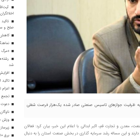
آیت‌الل
اخلالگران
تاکید آ
صلح و س
کاهش م
نماهنگ 
«مرگ بر
رشته‌ه
شد
افزایش 
تاکید ا
اعزام تیم ۱۲۰ نفره هلال‌احمر
تجمع با
دعوت ۳۴ ورزشکار به اردوهای تیم مل
 به ظرفیت جواز‌های تاسیس صنعتی صادر شده یک‌هزار فرصت شغلی
ناوگان 
وزش باد
، معدن و تجارت قم، اکبر ابدالی با اعلام این خبر، بیان کرد: فعالان
زیرسازی
 دارند و این مساله رشد سرمایه گذاری در بخش صنعت استان را به دنبال
برق ۱۰ اداره پر مصرف در قم قطع شد