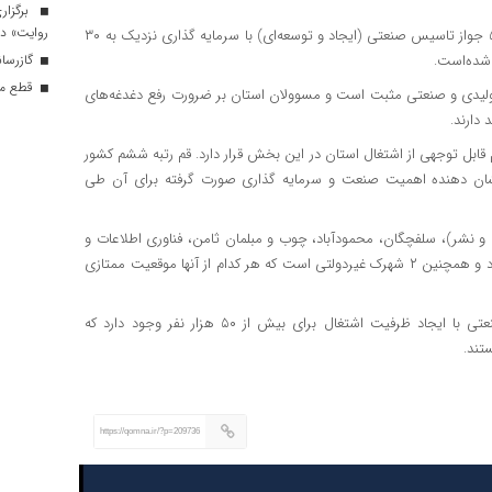
برگزار
روایت» در
وی با ارائه آمار در همین رابطه افزود: از ابتدای امسال تاکنون تعداد ۵۱ جواز تاسیس صنعتی (ایجاد و توسعه‌ای) با سرمایه گذاری نزدیک به ۳۰
 شده‌است.
گازرسانی به ۳۴ موکب در 
قطع موق
ی تولیدی و صنعتی مثبت است و مسوولان استان بر ضرورت رفع دغدغه‌های
دارند.
بل توجهی از اشتغال استان در این بخش قرار دارد. قم رتبه ششم کشور
شان دهنده اهمیت صنعت و سرمایه گذاری صورت گرفته برای آن طی
نشر)، سلفچگان، محمودآباد، چوب و مبلمان ثامن، فناوری اطلاعات و
ارتباطات (I.C.T) و چهار ناحیه صنعتی خورآباد، دستجرد، سیرو و طغرود و همچنین ۲ شهرک غیردولتی است که هر کدام از آنها موقعیت ممتازی
در شهرک‌ها و نواحی صنعتی استان قم نزدیک به ۲ هزار واحد صنعتی با ایجاد ظرفیت اشتغال برای بیش از ۵۰ هزار نفر وجود دارد که
تند.
https://qomna.ir/?p=209736