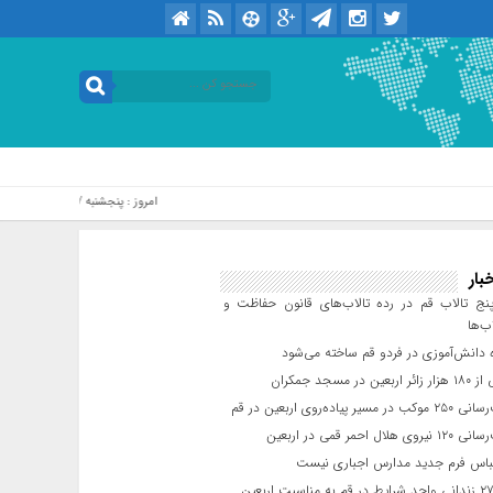
امروز : پنجشنبه / ۱۵ مرداد / ۱۴۰۵ .::. برابر با : Thursday, 6 August , 2026
بار
ج تالاب قم در رده تالاب‌های قانون حفاظت و
ب‌ها
 دانش‌آموزی در فردو قم ساخته می‌شود
ن در مسجد جمکران
یر پیاده‌روی اربعین در قم
لال احمر قمی در اربعین
باس فرم جدید مدارس اجباری نیست