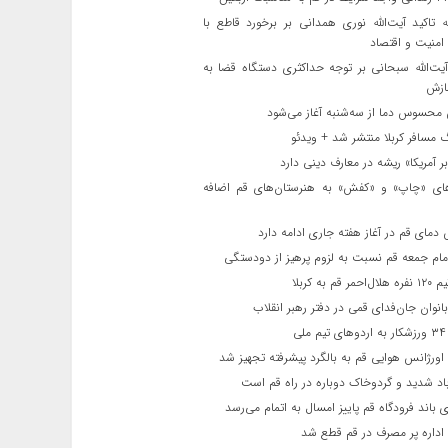
ه تاکید آیت‌الله نوری همدانی بر برخورد قاطع با
 امنیت و اقتصاد
یت‌الله‌ سبحانی بر توجه حداکثری دستگاه قضا به
ازش
حسوس دما از سه‌شنبه آغاز می‌شود
مسافر کربلا منتشر شد + ویدئو
 آمریکا» ریشه در معارف دینی دارد
ای «چاپ» و «کفش» به هنرستان‌های قم اضافه
دمای قم در آغاز هفته جاری ادامه دارد
مام جمعه قم نسبت به لزوم پرهیز از دودستگی
 قم به کربلا
نوان جان‌فدای قمی در دفتر رهبر انقلاب
ی
اورژانس هوایی قم به بالگرد پیشرفته تجهیز شد
 شدید و گردوخاک دوباره در راه قم است
 باند فرودگاه قم پاییز امسال به اتمام می‌رسد