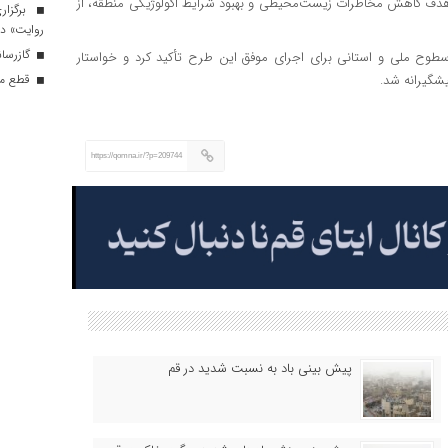
با هدف کاهش مخاطرات زیست‌محیطی و بهبود شرایط اکولوژیکی منطقه، از
برگزار
روایت» در
گازرسانی به ۳۴ موکب در 
طوح ملی و استانی برای اجرای موفق این طرح تأکید کرد و خواستار
قطع موق
شگیرانه شد.
https://qomna.ir/?p=209744
پیش بینی باد به نسبت شدید در قم