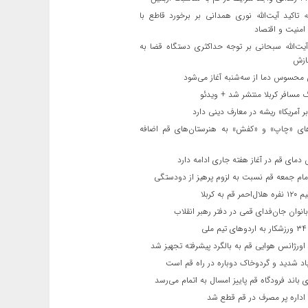
ه تاکید آیت‌الله نوری همدانی بر برخورد قاطع با
 امنیت و اقتصاد
یت‌الله‌ سبحانی بر توجه حداکثری دستگاه قضا به
ازش
حسوس دما از سه‌شنبه آغاز می‌شود
مسافر کربلا منتشر شد + ویدئو
 آمریکا» ریشه در معارف دینی دارد
ای «چاپ» و «کفش» به هنرستان‌های قم اضافه
دمای قم در آغاز هفته جاری ادامه دارد
مام جمعه قم نسبت به لزوم پرهیز از دودستگی
 قم به کربلا
نوان جان‌فدای قمی در دفتر رهبر انقلاب
ی
اورژانس هوایی قم به بالگرد پیشرفته تجهیز شد
 شدید و گردوخاک دوباره در راه قم است
 باند فرودگاه قم پاییز امسال به اتمام می‌رسد