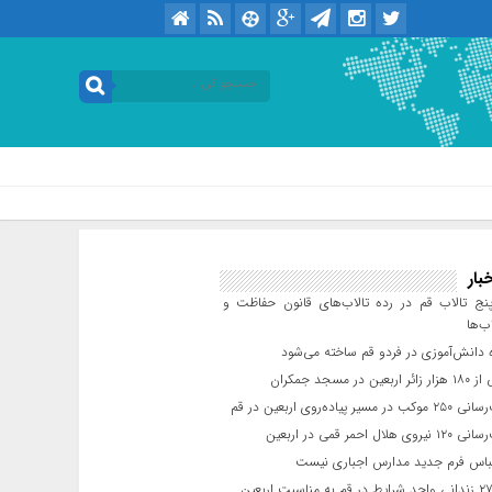
امروز : پنجشنبه / ۱۵ مرداد / ۱۴۰۵ .::. برابر با : Thursday, 6 August , 2026
بار
ج تالاب قم در رده تالاب‌های قانون حفاظت و
ب‌ها
 دانش‌آموزی در فردو قم ساخته می‌شود
ن در مسجد جمکران
یر پیاده‌روی اربعین در قم
لال احمر قمی در اربعین
باس فرم جدید مدارس اجباری نیست