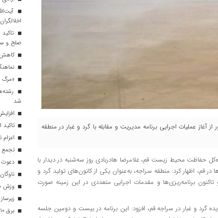
آیت‌الل
اخلالگران
تاکید آ
صلح و س
کاهش م
نماهنگ 
«مرگ بر
رشته‌ه
شد
افزایش 
تاکید ا
از آغاز عملیات اجرایی برنامه مدیریت و مقابله با گرد و غبار در منطقه
اعزام تیم ۱۲۰ نفره هلال‌احمر
تجمع با
ه‌کل حفاظت محیط زیست قم، غلامرضا هادربادی روز سه‌شنبه در دیدار با
دعوت ۳۴ ورزشکار به اردوهای تیم مل
 قم، اظهار کرد: منطقه سراجه، به‌عنوان یکی از کانون‌های تولید گرد و
ناوگان 
و تاکنون برنامه‌ریزی‌ها و مقدمات اجرایی متعددی در این زمینه صورت
وزش باد
زیرسازی
یده گرد و غبار در سراجه قم، افزود: این برنامه در بیست و دومین جلسه
برق ۱۰ اداره پر مصرف در قم قطع شد