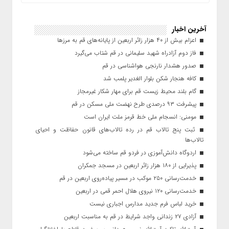
آخرین اخبار
اعزام بیش از ۴۰ هزار زائر اربعین از پایانه‌های قم به مرزها
فاز دوم آزادراه شهید سلیمانی در قم شتاب می‌گیرد
صدور هشدار نارنجی هواشناسی در قم
کافه هنجار شکن بلوار الغدیر پلمب شد
گام بلند محیط زیست قم برای مهار شکار غیرمجاز
پیشرفت ۹۳ درصدی طرح نهضت ملی مسکن در قم
مومنی: انسجام ملی خط قرمز ملت ایران است
ثبت پنج تالاب قم در رده تالاب‌های قانون حفاظت و احیای
تالاب‌ها
اردوگاه دانش‌آموزی در فردو قم ساخته می‌شود
پذیرایی از ۱۸۰ هزار زائر اربعین در مسجد جمکران
خدمت‌رسانی ۲۵۰ موکب در مسیر پیاده‌روی اربعین در قم
خدمت‌رسانی ۱۲۰ نیروی هلال احمر قمی در اربعین
خرید لباس فرم جدید مدارس اجباری نیست
آزادی ۲۷ زندانی واجد شرایط در قم به مناسبت اربعین