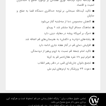
آیت‌الله تاکید آیت‌الله نوری همدانی بر برخورد قاطع با اخلالگران
امنیت و اقتصاد
تاکید آیت‌الله‌ سبحانی بر توجه حداکثری دستگاه قضا به صلح و
سازش
کاهش محسوس دما از سه‌شنبه آغاز می‌شود
نماهنگ مسافر کربلا منتشر شد + ویدئو
«مرگ بر آمریکا» ریشه در معارف دینی دارد
رشته‌های «چاپ» و «کفش» به هنرستان‌های قم اضافه شد
افزایش دمای قم در آغاز هفته جاری ادامه دارد
تاکید امام جمعه قم نسبت به لزوم پرهیز از دودستگی
اعزام تیم ۱۲۰ نفره هلال‌احمر قم به کربلا
تجمع بانوان جان‌فدای قمی در دفتر رهبر انقلاب
دعوت ۳۴ ورزشکار به اردوهای تیم ملی
تمامی حقوق مطالب برای " پایگاه اطلاع رسانی خبر قم "محفوظ است و هرگونه کپی
برداری بدون ذکر منبع ممنوع می باشد.
نشر مطالب با ذکر نام پایگاه اطلاع رسانی خبر قم بلامانع است.