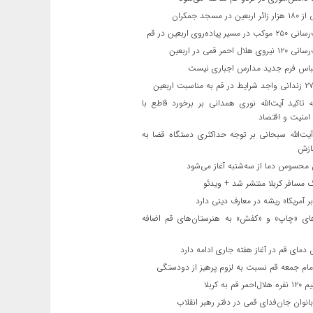
ن در مسجد جمکران
یر پیاده‌روی اربعین در قم
لال احمر قمی در اربعین
باس فرم جدید مدارس اجباری نیست
ه تاکید آیت‌الله نوری همدانی بر برخورد قاطع با
 امنیت و اقتصاد
یت‌الله‌ سبحانی بر توجه حداکثری دستگاه قضا به
ازش
حسوس دما از سه‌شنبه آغاز می‌شود
مسافر کربلا منتشر شد + ویدئو
 آمریکا» ریشه در معارف دینی دارد
ای «چاپ» و «کفش» به هنرستان‌های قم اضافه
دمای قم در آغاز هفته جاری ادامه دارد
مام جمعه قم نسبت به لزوم پرهیز از دودستگی
 قم به کربلا
نوان جان‌فدای قمی در دفتر رهبر انقلاب