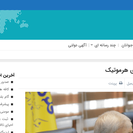
جوانان
چند رسانه ای
آگهی دولتی
ری هرموتیک
آخرین اخ
صدور ه
یمیل
پرینت
کافه هن
گام بلن
پیشرفت ۹۳ درصدی طرح نهضت ملی 
مومنی:
ثبت پن
احیای تالا
اردوگاه