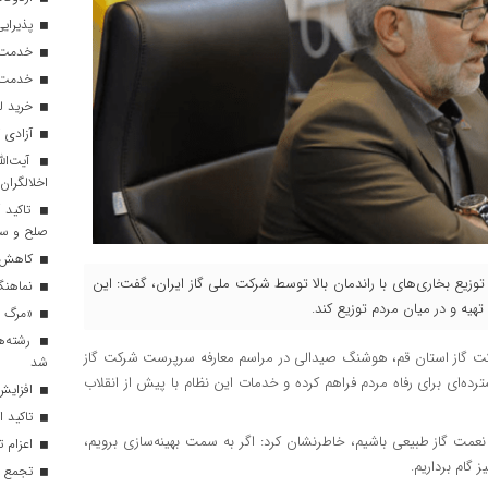
پذیرایی از ۱۸۰ هزار زائر اربعی
خدمت‌رسانی ۲۵۰ موکب در مس
خدمت‌رسانی ۱۲۰ نیروی ه
خرید ل
آزادی ۲۷ زندانی واجد شرایط در قم به مناسبت اربعین
آیت‌الل
اخلالگران
تاکید آ
صلح و س
کاهش م
توزیع بخاری‌های با راندمان بالا توسط شرکت ملی گاز ایران، گفت: این
نماهنگ 
هیه و در میان مردم توزیع کند.
«مرگ بر
رشته‌ه
ت گاز استان قم، هوشنگ صیدالی در مراسم معارفه سرپرست شرکت گاز
شد
ده‌ای برای رفاه مردم فراهم کرده و خدمات این نظام با پیش از انقلاب
افزایش 
تاکید ا
 نعمت گاز طبیعی باشیم، خاطرنشان کرد: اگر به سمت بهینه‌سازی برویم،
اعزام تیم ۱۲۰ نفره هلال‌احمر
 گام برداریم.
تجمع با