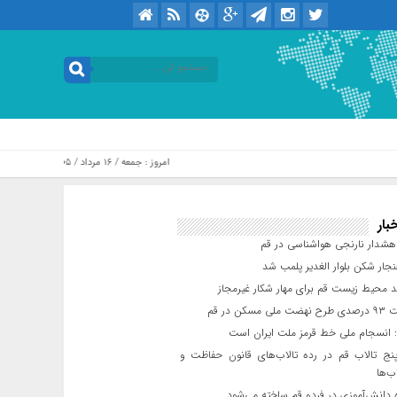
امروز : جمعه / ۱۶ مرداد / ۱۴۰۵ .::. برابر با : Friday, 7 August , 2026
بار
شدار نارنجی هواشناسی در قم
جار شکن بلوار الغدیر پلمب شد
د محیط زیست قم برای مهار شکار غیرمجاز
مسکن در قم
 انسجام ملی خط قرمز ملت ایران است
ج تالاب قم در رده تالاب‌های قانون حفاظت و
ب‌ها
 دانش‌آموزی در فردو قم ساخته می‌شود