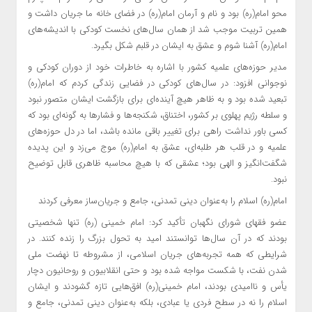
محو امام(ره) بود و نام و آرمان امام(ره) در فضای خانه ما جریان داشت و
همین تربیت موجب شد از همان سال‌های نخست کودکی با اندیشه‌های
امام(ره) آشنا شوم و عشق به ایشان در قلبم شکل بگیرد.
مدیر حوزه‌های علمیه کشور با اشاره به خاطرات خود از دوران کودکی و
نوجوانی افزود: در سال‌های کودکی در فضایی زندگی کردم که امام(ره)
تبعید شده بود و به ظاهر هیچ آینده‌ای برای بازگشت ایشان متصور نبود
و سلطه رژیم پهلوی بر کشور، اختناق، شکنجه‌ها و فشارها به گونه‌ای بود که
کسی باور نداشت راهی برای تغییر باقی مانده باشد، اما در دل حوزه‌های
علمیه و در قلب هر طلبه‌ای، عشق به امام(ره) موج می‌زد و این پدیده
شگفت‌انگیز و الهی بود؛ عشقی که با هیچ محاسبه ظاهری قابل توضیح
نبود.
امام(ره) اسلام را به‌عنوان دینی تمدنی، جامع و جریان‌ساز معرفی کردند
عضو فقهای شورای نگهبان تأکید کرد: امام خمینی (ره) تنها شخصیتی
بودند که در آن سال‌ها توانستند امید به تحول بزرگ را زنده کنند. در
شرایطی که همه تجربه‌های جریان اسلامی، از مشروطه تا نهضت ملی
شدن نفت، با شکست مواجه شده بود و حتی انقلابیون و روحانیون دچار
یأس و ناامیدی بودند، امام خمینی(ره) افق‌هایی تازه گشودند و ایشان
اسلام را نه در سطح فردی یا عبادی، بلکه به‌عنوان دینی تمدنی، جامع و