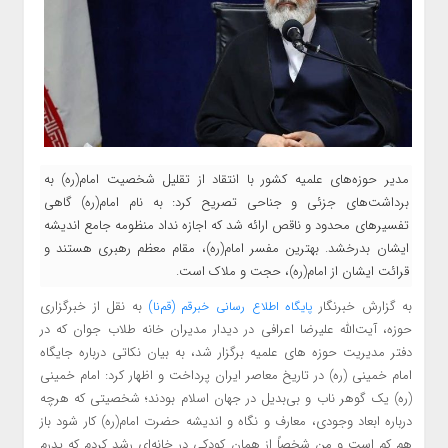
مدیر حوزه‌های علمیه کشور با انتقاد از تقلیل شخصیت امام(ره) به
برداشت‌های جزئی و جناحی تصریح کرد: به نام امام(ره) گاهی
تفسیرهای محدود و ناقص ارائه شد که اجازه نداد منظومه جامع اندیشه
ایشان بدرخشد. بهترین مفسر امام(ره)، مقام معظم رهبری هستند و
قرائت ایشان از امام(ره)، حجت و ملاک است.
به گزارش خبرنگار
به نقل از خبرگزاری
پایگاه اطلاع رسانی خبرقم (قم‌نا)
حوزه،
آیت‌الله علیرضا اعرافی در دیدار مدیران خانه طلاب جوان که در
دفتر مدیریت حوزه های علمیه برگزار شد، به بیان نکاتی درباره جایگاه
امام خمینی (ره) در تاریخ معاصر ایران پرداخت و اظهار کرد: امام خمینی
(ره) یک گوهر ناب و بی‌بدیل در جهان اسلام بودند؛ شخصیتی که هرچه
درباره ابعاد وجودی، معارف و نگاه و اندیشه حضرت امام(ره) کار شود باز
هم کم است و من شخصاً از همان کودکی در خانه‌ای رشد کردم که پدرم