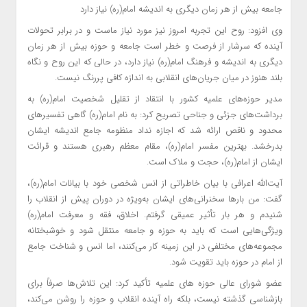
جامعه بیش از هر زمان دیگری به اندیشه امام(ره) نیاز دارد
وی افزود: روح این تجربه امروز نیز مورد نیاز ماست و در برابر تحولات
آینده که سرشار از فرصت و خطر است جامعه و حوزه بیش از هر زمان
دیگری به اندیشه و فرهنگ امام(ره) نیاز دارد، در حالی که این روح و نگاه
بلند هنوز در میان جریان‌های انقلابی به اندازه کافی پررنگ نیست.
مدیر حوزه‌های علمیه کشور با انتقاد از تقلیل شخصیت امام(ره) به
برداشت‌های جزئی و جناحی تصریح کرد: به نام امام(ره) گاهی تفسیرهای
محدود و ناقص ارائه شد که اجازه نداد منظومه جامع اندیشه ایشان
بدرخشد. بهترین مفسر امام(ره)، مقام معظم رهبری هستند و قرائت
ایشان از امام(ره)، حجت و ملاک است.
آیت‌الله اعرافی با بیان خاطراتی از انس شخصی خود با بیانات امام(ره)،
گفت: من بارها سخنرانی‌های ایشان به‌ویژه در دوران پیش از انقلاب را
شنیدم و هر بار تأثیر عمیقی گرفتم. اخلاق، فقه و معرفت امام(ره)
ویژگی‌هایی است که باید به حوزه و جامعه منتقل شود و خوشبختانه
مجموعه‌های مختلفی در این زمینه کار می‌کنند، اما انس و شناخت جامع
از امام در حوزه باید تقویت شود.
عضو شورای عالی حوزه های علمیه تأکید کرد: این تلاش‌ها صرفاً برای
بازشناسی گذشته نیست، بلکه راه آینده انقلاب و حوزه را روشن می‌کند،