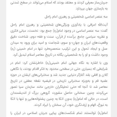
جریان‌ساز معرفی کردند و معتقد بودند که اسلام می‌تواند در سطح تمدنی
به بازسازی جهان بپردازد.
سه عنصر اساسی شخصیتی و رهبری امام راحل
آیت‌الله اعرافی با یادآوری ویژگی‌های شخصیتی و رهبری امام راحل
گفت: سه عنصر اساسی در وجود امام(ره) جمع بود: نخست، مبانی فکری
و نظریه سیاسی جامع برآمده از قرآن، سنت و فقه؛ دوم، شناخت دقیق
واقعیت‌های ایران و جهان؛ و سوم، شجاعت و امید برای ورود به میدان
عمل و ایجاد تحول و این ترکیب منحصربه‌فرد تنها در امام خمینی (ره)
وجود داشت و او را به شخصیتی یگانه در تاریخ معاصر اسلام تبدیل کرد.
وی با اشاره به نگاه جهانی امام خمینی(ره) خاطرنشان کرد: امام در
شرایطی که بسیاری حتی در سطحی محدود به فکر اقدام بودند، با نگاهی
کلان و افقی بلند آغازگر دنیایی جدید شد و سخنرانی‌های ایشان در حوزه
علمیه قم و به‌ویژه سخنرانی تاریخی در فیضیه نقطه عطفی در تاریخ
معاصر شد تا آنجا که حتی تحلیلگران خارجی مانند سازمان سیا تصور
می‌کردند چنین سخنانی حاصل مشورت گروهی بزرگ از اندیشمندان
است، در حالی که امام(ره) بدون اتکا به چنین پشتوانه‌هایی و تنها با اتکا
به نبوغ، الهام و ژرف‌نگری خود، آن سخنان را ایراد کردند.
امام(ره) توانستند تمام شکست‌های پیاپی جریان اسلامی در ایران را