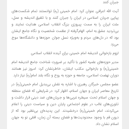
جبران کنند
آیت الله اعرافی عنوان کرد: امام خمینی (ره) توانستند تمام شکست‌های
پیاپی جریان اسلامی در ایران را جبران کنند و با تلفیق اندیشه و عمل،
ملت ایران را به سمت پیروزی بزرگ انقلاب اسلامی هدایت نمایند و
بی‌تردید عشق به امام، الهام‌گرفته از عظمت شخصیت و نگاه جامع ایشان
بود که در دل‌های مردم و به‌ویژه نسل جوان حوزه‌ها و دانشگاه‌ها موج
می‌زد.
لزوم بازخوانی اندیشه امام خمینی برای آینده انقلاب اسلامی
مدیر حوزه‌های علمیه کشور با تأکید بر ضرورت شناخت جامع اندیشه امام
خمینی(ره) و بازخوانی مکتب ایشان، خاطرنشان کرد: امروز نیز همانند
دوران نهضت اسلامی، جامعه و حوزه به روح و نگاه بلند امام(ره) نیاز دارد.
عضو مجلس خبرگان رهبری با اشاره به نقش بی‌بدیل امام خمینی(ره) در
تاریخ معاصر ایران و جهان اسلام، اظهار کرد: در شرایطی که فضای منطقه
و جهان اسلام تحت سیطره غربی‌ها و جریان‌های ضد دینی قرار داشت و
تئوری‌های غالب در علوم اجتماعی پایان دین و سیاست دینی را اعلام
می‌کردند، امام خمینی(ره) درخشیدند. این پدیده‌ای بی‌نظیر بود که از
درون قم با وجود محدودیت‌ها و فضای بسته آن زمان، افقی نو به جهان
اسلام نشان داد.