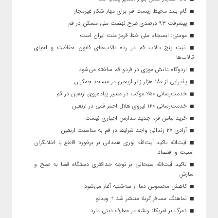
گام بلند محیط زیست قم برای مهار شکار غیرمجاز
پیشرفت ۹۳ درصدی طرح نهضت ملی مسکن در قم
مومنی: انسجام ملی خط قرمز ملت ایران است
ثبت پنج تالاب قم در رده تالاب‌های قانون حفاظت و احیای
تالاب‌ها
اردوگاه دانش‌آموزی در فردو قم ساخته می‌شود
پذیرایی از ۱۸۰ هزار زائر اربعین در مسجد جمکران
خدمت‌رسانی ۲۵۰ موکب در مسیر پیاده‌روی اربعین در قم
خدمت‌رسانی ۱۲۰ نیروی هلال احمر قمی در اربعین
خرید لباس فرم جدید مدارس اجباری نیست
آزادی ۲۷ زندانی واجد شرایط در قم به مناسبت اربعین
آیت‌الله تاکید آیت‌الله نوری همدانی بر برخورد قاطع با اخلالگران
امنیت و اقتصاد
تاکید آیت‌الله‌ سبحانی بر توجه حداکثری دستگاه قضا به صلح و
سازش
کاهش محسوس دما از سه‌شنبه آغاز می‌شود
نماهنگ مسافر کربلا منتشر شد + ویدئو
«مرگ بر آمریکا» ریشه در معارف دینی دارد