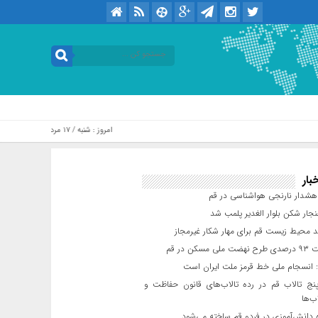
امروز : شنبه / ۱۷ مرداد / ۱۴۰۵ .::. برابر با : Saturday, 8 August , 2026
بار
شدار نارنجی هواشناسی در قم
جار شکن بلوار الغدیر پلمب شد
د محیط زیست قم برای مهار شکار غیرمجاز
مسکن در قم
 انسجام ملی خط قرمز ملت ایران است
ج تالاب قم در رده تالاب‌های قانون حفاظت و
ب‌ها
 دانش‌آموزی در فردو قم ساخته می‌شود