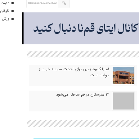
دعوت ۳۴ ورزشکار به اردوهای تیم مل
https://qomna.ir/?p=210312
ناوگان 
وزش باد
قم با کمبود زمین برای احداث مدرسه خیرساز
مواجه است
۱۲ هنرستان در قم ساخته می‌شود