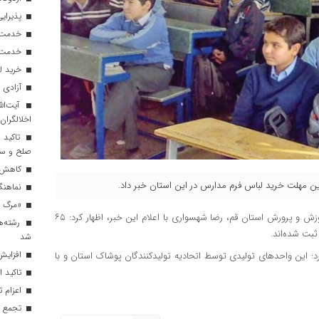
پذیرایی از ۱۸۰ هزار زائر اربعی
خدمت‌رسانی ۲۵۰ موکب در مس
خدمت‌رسانی ۱۲۰ نیروی ه
خرید ل
آزادی ۲۷ زندانی واجد شرایط در قم به مناسبت اربعین
آیت‌الل
اخلالگران
تاکید آ
صلح و س
کاهش م
ین مهلت خرید لباس فرم مدارس در این استان خبر داد.
نماهنگ 
«مرگ بر
به نقل از روابط عمومی آموزش و پرورش استان قم، رضا شهسواری با اعلام این خبر، اظهار کرد: ۶۵
رشته‌ه
بت شده‌اند.
شد
افزایش 
د: این واحدهای تولیدی توسط اتحادیه تولیدکنندگان پوشاک استان و با
تاکید ا
اعزام تیم ۱۲۰ نفره هلال‌احمر
تجمع با