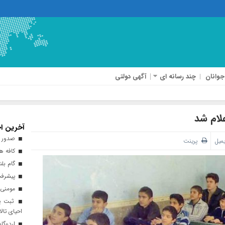
جوانان
چند رسانه ای
آگهی دولتی
لام شد
آخرین اخ
صدور ه
یمیل
پرینت
کافه هن
گام بلن
پیشرفت ۹۳ درصدی طرح نهضت ملی 
مومنی:
ثبت پن
احیای تالا
اردوگاه