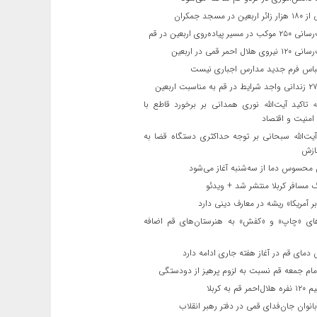
ن در مسجد جمکران
یر پیاده‌روی اربعین در قم
لال احمر قمی در اربعین
باس فرم جدید مدارس اجباری نیست
ه تاکید آیت‌الله نوری همدانی بر برخورد قاطع با
 امنیت و اقتصاد
یت‌الله‌ سبحانی بر توجه حداکثری دستگاه قضا به
ازش
حسوس دما از سه‌شنبه آغاز می‌شود
مسافر کربلا منتشر شد + ویدئو
 آمریکا» ریشه در معارف دینی دارد
ای «چاپ» و «کفش» به هنرستان‌های قم اضافه
دمای قم در آغاز هفته جاری ادامه دارد
مام جمعه قم نسبت به لزوم پرهیز از دودستگی
 قم به کربلا
نوان جان‌فدای قمی در دفتر رهبر انقلاب