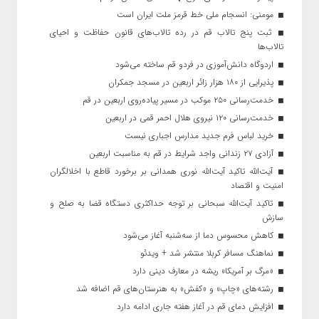
مومنی: انسجام ملی خط قرمز ملت ایران است
ثبت پنج تالاب قم در رده تالاب‌های قانون حفاظت و احیای
تالاب‌ها
اردوگاه دانش‌آموزی در فردو قم ساخته می‌شود
پذیرایی از ۱۸۰ هزار زائر اربعین در مسجد جمکران
خدمت‌رسانی ۲۵۰ موکب در مسیر پیاده‌روی اربعین در قم
خدمت‌رسانی ۱۲۰ نیروی هلال احمر قمی در اربعین
خرید لباس فرم جدید مدارس اجباری نیست
آزادی ۲۷ زندانی واجد شرایط در قم به مناسبت اربعین
آیت‌الله تاکید آیت‌الله نوری همدانی بر برخورد قاطع با اخلالگران
امنیت و اقتصاد
تاکید آیت‌الله‌ سبحانی بر توجه حداکثری دستگاه قضا به صلح و
سازش
کاهش محسوس دما از سه‌شنبه آغاز می‌شود
نماهنگ مسافر کربلا منتشر شد + ویدئو
«مرگ بر آمریکا» ریشه در معارف دینی دارد
رشته‌های «چاپ» و «کفش» به هنرستان‌های قم اضافه شد
افزایش دمای قم در آغاز هفته جاری ادامه دارد