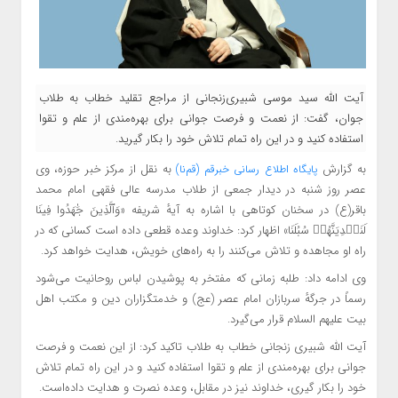
آیت الله سید موسی شبیری‌زنجانی از مراجع تقلید خطاب به طلاب
جوان، گفت: از نعمت و فرصت جوانی برای بهره‌مندی از علم و تقوا
استفاده کنید و در این راه تمام تلاش خود را بکار گیرید.
به گزارش
به نقل از
مرکز خبر حوزه، وی
پایگاه اطلاع رسانی خبرقم (قم‌نا)
عصر روز شنبه در دیدار جمعی از طلاب مدرسه عالی فقهی امام محمد
باقر(ع) در سخنان کوتاهی با اشاره به آیهٔ شریفه «وَٱلَّذِینَ جَٰهَدُوا فِینَا
لَنَهۡدِیَنَّهُمۡ سُبُلَنَا» اظهار کرد: خداوند وعده قطعی داده است کسانی که در
راه او مجاهده و تلاش می‌کنند را به راه‌های خویش، هدایت خواهد کرد.
وی ادامه داد: طلبه زمانی که مفتخر به پوشیدن لباس روحانیت می‌شود
رسماً در جرگهٔ سربازان امام عصر (عج) و خدمتگزاران دین و مکتب اهل
بیت علیهم السلام قرار می‌گیرد.
آیت الله شبیری زنجانی خطاب به طلاب تاکید کرد: از این نعمت و فرصت
جوانی برای بهره‌مندی از علم و تقوا استفاده کنید و در این راه تمام تلاش
خود را بکار گیری، خداوند نیز در مقابل، وعده نصرت و هدایت داده‌است.