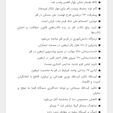
کافه هنجار شکن بلوار الغدیر پلمب شد
گام بلند محیط زیست قم برای مهار شکار غیرمجاز
پیشرفت ۹۳ درصدی طرح نهضت ملی مسکن در قم
مومنی: انسجام ملی خط قرمز ملت ایران است
ثبت پنج تالاب قم در رده تالاب‌های قانون حفاظت و احیای
تالاب‌ها
اردوگاه دانش‌آموزی در فردو قم ساخته می‌شود
پذیرایی از ۱۸۰ هزار زائر اربعین در مسجد جمکران
خدمت‌رسانی ۲۵۰ موکب در مسیر پیاده‌روی اربعین در قم
خدمت‌رسانی ۱۲۰ نیروی هلال احمر قمی در اربعین
خرید لباس فرم جدید مدارس اجباری نیست
آزادی ۲۷ زندانی واجد شرایط در قم به مناسبت اربعین
آیت‌الله تاکید آیت‌الله نوری همدانی بر برخورد قاطع با اخلالگران
امنیت و اقتصاد
تاکید آیت‌الله‌ سبحانی بر توجه حداکثری دستگاه قضا به صلح و
سازش
کاهش محسوس دما از سه‌شنبه آغاز می‌شود
نماهنگ مسافر کربلا منتشر شد + ویدئو
«مرگ بر آمریکا» ریشه در معارف دینی دارد