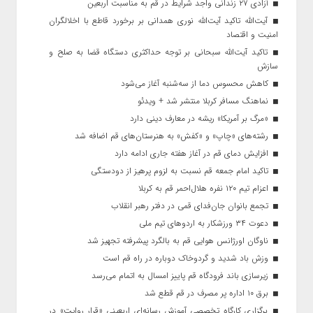
آزادی ۲۷ زندانی واجد شرایط در قم به مناسبت اربعین
آیت‌الله تاکید آیت‌الله نوری همدانی بر برخورد قاطع با اخلالگران
امنیت و اقتصاد
تاکید آیت‌الله‌ سبحانی بر توجه حداکثری دستگاه قضا به صلح و
سازش
کاهش محسوس دما از سه‌شنبه آغاز می‌شود
نماهنگ مسافر کربلا منتشر شد + ویدئو
«مرگ بر آمریکا» ریشه در معارف دینی دارد
رشته‌های «چاپ» و «کفش» به هنرستان‌های قم اضافه شد
افزایش دمای قم در آغاز هفته جاری ادامه دارد
تاکید امام جمعه قم نسبت به لزوم پرهیز از دودستگی
اعزام تیم ۱۲۰ نفره هلال‌احمر قم به کربلا
تجمع بانوان جان‌فدای قمی در دفتر رهبر انقلاب
دعوت ۳۴ ورزشکار به اردوهای تیم ملی
ناوگان اورژانس هوایی قم به بالگرد پیشرفته تجهیز شد
وزش باد شدید و گردوخاک دوباره در راه قم است
زیرسازی باند فرودگاه قم پاییز امسال به اتمام می‌رسد
برق ۱۰ اداره پر مصرف در قم قطع شد
برگزاری کارگاه تخصصی آموزش رسانه‌ای اربعینی «قرار روایت» در