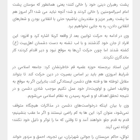
پشت رهبران دینی خود را خالی کنند؛ یعنی همانطور که مومنان پشت
امام امیرالمومنین را خالی کردند و شد؛ آنچه نباید می شد؛ اگر امروز هم
ما پشت رهبر عزیز و مقتدرمان نباشیم؛ حتی با انقلابی بودن و شعارهای
انقلابی دادن، ره به جایی نخواهیم برد.
وی در ادامه به حرکت‌ توابین بعد از واقعه کربلا اشاره کرد و افزود: این
افراد از جان‌ خود گذشتند و با لب تشنه به دست دشمنان اهل‌بیت (ع)
کشته شدند اما چون حرکت آن‌ها به موقع نبود و دیر اقدام کردند؛ کار
ماندگاری نکردند.
این استاد برجسته حوزه علمیه قم خاطرنشان کرد: جامعه اسلامی در
شرایط امروزی هم باید بر اساس بصیرت در دین حرکت کند تا بتواند
مقابل توطئه‌ ها و فتنه‌ های دشمن ایستادگی کند، بنابراین اگر به‌ موقع به
وظایف اصلی و اولویت‌دار خود عمل نکنیم موجب شادی دشمن و در
نتیجه تحقق اهداف او و ضربه رسیدن به نظام اسلامی می‌شویم.
وی با بیان اینکه درخواست‌های دشمن در مذاکرات هیچگاه متوقف
نمی‌شود، عنوان کرد: این ها به کم راضی نیستند و اگر ما عقب بنشینیم؛
قدم به قدم جلو خواهند آمد و تا وقتی که ما را نوکر و ذلیل خود نکنند؛
کوتاه نمی آیند.
توکل، حاکم عربستان را جوانی شهرتران، بی تجربه، احمق و مزدور خواند