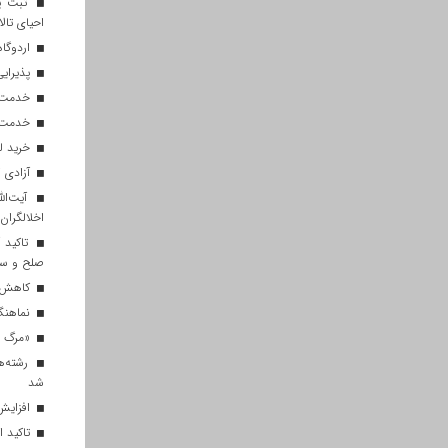
ثبت پن
احیای تالا
اردوگاه
پذیرایی از ۱۸۰ هزار زائر اربعی
خدمت‌رسانی ۲۵۰ موکب در مس
خدمت‌رسانی ۱۲۰ نیروی ه
خرید ل
آزادی ۲۷ زندانی واجد شرایط در قم به مناسبت اربعین
آیت‌الل
اخلالگران
تاکید آ
صلح و س
کاهش م
نماهنگ 
«مرگ بر
رشته‌ه
شد
افزایش 
تاکید ا