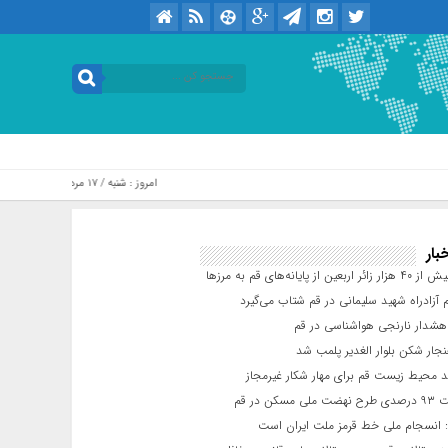
امروز : شنبه / ۱۷ مرداد / ۱۴۰۵ .::. برابر با : Saturday, 8 August , 2026
بار
عین از پایانه‌های قم به مرزها
 آزادراه شهید سلیمانی در قم شتاب می‌گیرد
شدار نارنجی هواشناسی در قم
جار شکن بلوار الغدیر پلمب شد
د محیط زیست قم برای مهار شکار غیرمجاز
مسکن در قم
 انسجام ملی خط قرمز ملت ایران است