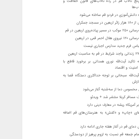
ج تالاب قم در رده تالاب‌های قانون حفاظت و
ب‌ها
 دانش‌آموزی در فردو قم ساخته می‌شود
ن در مسجد جمکران
یر پیاده‌روی اربعین در قم
لال احمر قمی در اربعین
باس فرم جدید مدارس اجباری نیست
ه تاکید آیت‌الله نوری همدانی بر برخورد قاطع با
 امنیت و اقتصاد
یت‌الله‌ سبحانی بر توجه حداکثری دستگاه قضا به
ازش
حسوس دما از سه‌شنبه آغاز می‌شود
مسافر کربلا منتشر شد + ویدئو
 آمریکا» ریشه در معارف دینی دارد
ای «چاپ» و «کفش» به هنرستان‌های قم اضافه
دمای قم در آغاز هفته جاری ادامه دارد
مام جمعه قم نسبت به لزوم پرهیز از دودستگی