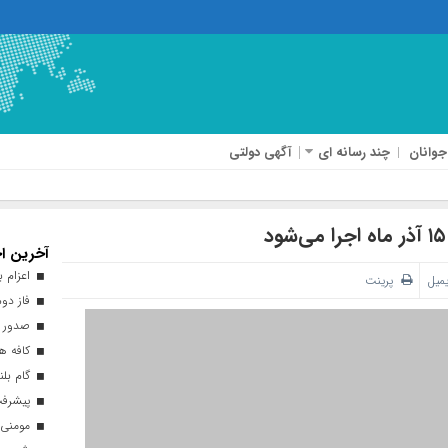
جوانان
چند رسانه ای
آگهی دولتی
آخرین اخ
اعزام بیش از ۴۰ هزار زائر ارب
یمیل
پرینت
فاز دوم
صدور ه
کافه هن
گام بلن
پیشرفت ۹۳ درصدی طرح نهضت ملی 
مومنی: