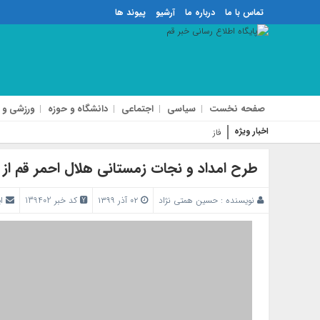
تماس با ما
درباره ما
آرشیو
پیوند ها
صفحه نخست
سیاسی
اجتماعی
دانشگاه و حوزه
ورزشی و 
اخبار ویژه
فاز دوم آزادراه شهی
طرح امداد و نجات زمستانی هلال احمر قم از ۱۵ آذر ماه اجرا می‌شود
نویسنده :
حسین همتی نژاد
۰۲ آذر ۱۳۹۹
کد خبر 139402
ا