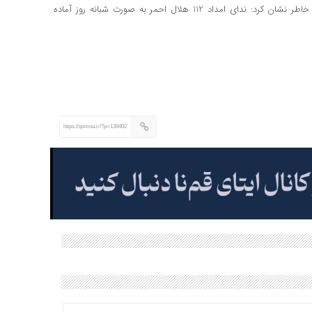
رعایت کنند و مجهز به زنجیر چرخ، لباس گرم و مواد غذایی باشند خاطر نشان کرد: ندای امداد 112 هلال احمر به صورت شبانه روز آماده
https://qomna.ir/?p=139402