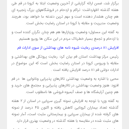
برگزار شد، ضمن ارائه گزارشی از آخرین وضعیت ابتلا به کرونا در قم طی
هفته گذشته اظهارداشت: تراکم و ازدحام در فروشگاههای بزرگ زنجیره ای
هم چنان هشدار دهنده است و مهم ترین دغدغه ما خواهد بود، هرچند
وضعیت مدیریت و مقابله با کرونا در استان رضایت بخش است.
به گفته این مسئول؛ وضعیت روزبازارها هم هم چنان نگران کننده است و
با ازدحام و تجمع بسیار خطرناک مردم در این مکان ها روبرو هستیم.
افزایش ۸۱ درصدی رعایت شیوه نامه های بهداشتی از سوی ادارات قم
رئیس مرکز بهداشت استان قم بیان کرد: رعایت پروتکل های بهداشتی و
مقابله با ویروس کرونا در استان رضایت بخش است که این موضوع در
ادارات دولتی قم ۸۱ درصد افزایش یافته است .
محبی با اشاره به وضعیت بهداشتی تالارهای پذیرایی ونانوایی ها در قم
افزود: هنوز وضعیت بهداشتی در تالارهای پذیرایی و مجتمع های خرید و
هم چنین آرایشگاه ها و صنف آبمیوه فروشی ها نامطلوب است.
به گفته وی؛ با توجه به افزایش نمونه گیری سرپایی در استان از ۲ هفته
گذشته تعداد بیماران کرونایی کاهش یافته و اکنون ۴۵ درصد از نمونه
های گرفته شده از بیماران سرپایی و بیمارستانی مثبت است، آمار نمونه
های مثبت شده در مقایسه با هفته گذشته در وضعیت بهتری قرار دارد.