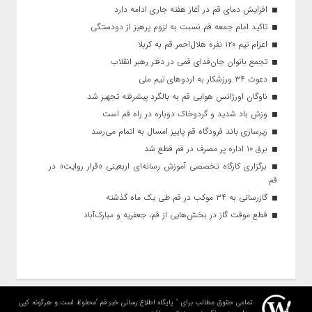
افزایش دمای قم در آغاز هفته جاری ادامه دارد
تاکید امام جمعه قم نسبت به لزوم پرهیز از دودستگی
اعزام تیم ۱۲۰ نفره هلال‌احمر قم به کربلا
تجمع بانوان جان‌فدای قمی در دفتر رهبر انقلاب
دعوت ۳۴ ورزشکار به اردوهای تیم ملی
ناوگان اورژانس هوایی قم به بالگرد پیشرفته تجهیز شد
وزش باد شدید و گردوخاک دوباره در راه قم است
زیرسازی باند فرودگاه قم پاییز امسال به اتمام می‌رسد
برق ۱۰ اداره پر مصرف در قم قطع شد
برگزاری کارگاه تخصصی آموزش رسانه‌ای اربعینی «قرار روایت» در
قم
گازرسانی به ۳۴ موکب در قم طی یک ماه گذشته
قطع موقت گاز در بخش‌هایی از قم، جعفریه و مبارک‌آباد
تمامی حقوق مطالب برای " پایگاه اطلاع رسانی خبر قم "محفوظ است و هرگونه کپی