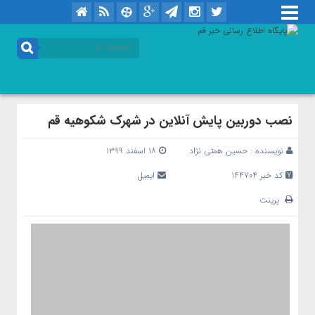
نصب دوربین پایش آنلاین در شهرک شکوهیه قم
نویسنده :
حسین همتی نژاد
۱۸ اسفند ۱۳۹۹
کد خبر 144704
ایمیل
پرینت