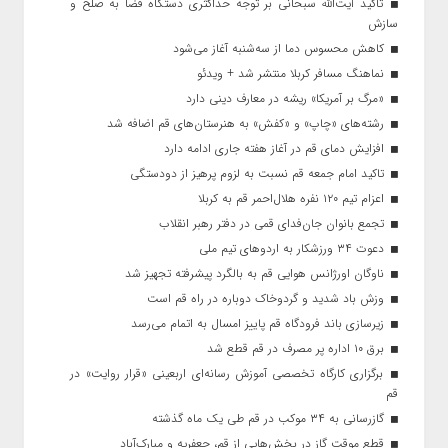
تاکید آیت‌الله‌ سبحانی بر توجه حداکثری دستگاه قضا به صلح و
سازش
کاهش محسوس دما از سه‌شنبه آغاز می‌شود
نماهنگ مسافر کربلا منتشر شد + ویدئو
«مرگ بر آمریکا» ریشه در معارف دینی دارد
رشته‌های «چاپ» و «کفش» به هنرستان‌های قم اضافه شد
افزایش دمای قم در آغاز هفته جاری ادامه دارد
تاکید امام جمعه قم نسبت به لزوم پرهیز از دودستگی
اعزام تیم ۱۲۰ نفره هلال‌احمر قم به کربلا
تجمع بانوان جان‌فدای قمی در دفتر رهبر انقلاب
دعوت ۳۴ ورزشکار به اردوهای تیم ملی
ناوگان اورژانس هوایی قم به بالگرد پیشرفته تجهیز شد
وزش باد شدید و گردوخاک دوباره در راه قم است
زیرسازی باند فرودگاه قم پاییز امسال به اتمام می‌رسد
برق ۱۰ اداره پر مصرف در قم قطع شد
برگزاری کارگاه تخصصی آموزش رسانه‌ای اربعینی «قرار روایت» در
قم
گازرسانی به ۳۴ موکب در قم طی یک ماه گذشته
قطع موقت گاز در بخش‌هایی از قم، جعفریه و مبارک‌آباد