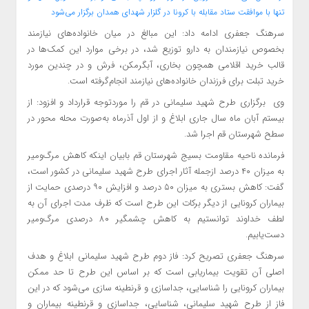
تنها با موافقت ستاد مقابله با کرونا در گلزار شهدای همدان برگزار می‌شود
سرهنگ جعفری ادامه داد: این مبالغ در میان خانواده‌های نیازمند
بخصوص نیازمندان به دارو توزیع شد، در برخی موارد این کمک‌ها در
قالب خرید اقلامی همچون بخاری، آبگرمکن، فرش و در چندین مورد
خرید تبلت برای فرزندان خانواده‌های نیازمند انجام‌گرفته است.
وی برگزاری طرح شهید سلیمانی در قم را موردتوجه قرارداد و افزود: از
بیستم آبان ماه سال جاری ابلاغ و از اول آذرماه به‌صورت محله محور در
سطح شهرستان قم اجرا شد.
فرمانده ناحیه مقاومت بسیج شهرستان قم بابیان اینکه کاهش مرگ‌ومیر
به میزان ۴۰ درصد ازجمله آثار اجرای طرح شهید سلیمانی در کشور است،
گفت: کاهش بستری به میزان ۵۰ درصد و افزایش ۹۰ درصدی حمایت از
بیماران کرونایی از دیگر برکات این طرح است که ظرف مدت اجرای آن به
لطف خداوند توانستیم به کاهش چشمگیر ۸۰ درصدی مرگ‌ومیر
دست‌یابیم.
سرهنگ جعفری تصریح کرد: فاز دوم طرح شهید سلیمانی ابلاغ و هدف
اصلی آن تقویت بیماریابی است که بر اساس این طرح تا حد ممکن
بیماران کرونایی را شناسایی، جداسازی و قرنطینه سازی می‌شود که در این
فاز از طرح شهید سلیمانی، شناسایی، جداسازی و قرنطینه بیماران و