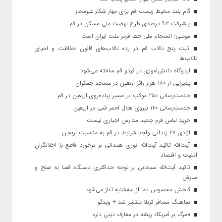
گام بلند محیط زیست قم برای مهار شکار غیرمجاز
پیشرفت ۹۳ درصدی طرح نهضت ملی مسکن در قم
مومنی: انسجام ملی خط قرمز ملت ایران است
ثبت پنج تالاب قم در رده تالاب‌های قانون حفاظت و احیای
تالاب‌ها
اردوگاه دانش‌آموزی در فردو قم ساخته می‌شود
پذیرایی از ۱۸۰ هزار زائر اربعین در مسجد جمکران
خدمت‌رسانی ۲۵۰ موکب در مسیر پیاده‌روی اربعین در قم
خدمت‌رسانی ۱۲۰ نیروی هلال احمر قمی در اربعین
خرید لباس فرم جدید مدارس اجباری نیست
آزادی ۲۷ زندانی واجد شرایط در قم به مناسبت اربعین
آیت‌الله تاکید آیت‌الله نوری همدانی بر برخورد قاطع با اخلالگران
امنیت و اقتصاد
تاکید آیت‌الله‌ سبحانی بر توجه حداکثری دستگاه قضا به صلح و
سازش
کاهش محسوس دما از سه‌شنبه آغاز می‌شود
نماهنگ مسافر کربلا منتشر شد + ویدئو
«مرگ بر آمریکا» ریشه در معارف دینی دارد