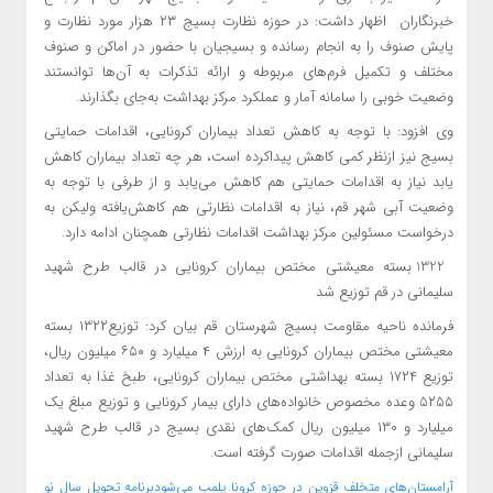
خبرنگاران اظهار داشت: در حوزه نظارت بسیج ۲۳ هزار مورد نظارت و
پایش صنوف را به انجام رسانده و بسیجیان با حضور در اماکن و صنوف
مختلف و تکمیل فرم‌های مربوطه و ارائه تذکرات به آن‌ها توانستند
وضعیت خوبی را سامانه آمار و عملکرد مرکز بهداشت به‌جای بگذارند.
وی افزود: با توجه به کاهش تعداد بیماران کرونایی، اقدامات حمایتی
بسیج نیز ازنظر کمی کاهش پیداکرده است، هر چه تعداد بیماران کاهش
یابد نیاز به اقدامات حمایتی هم کاهش می‌یابد و از طرفی با توجه به
وضعیت آبی شهر قم، نیاز به اقدامات نظارتی هم کاهش‌یافته ولیکن به
درخواست مسئولین مرکز بهداشت اقدامات نظارتی همچنان ادامه دارد.
1322 بسته معیشتی مختص بیماران کرونایی در قالب طرح شهید
سلیمانی در قم توزیع شد
فرمانده ناحیه مقاومت بسیج شهرستان قم بیان کرد: توزیع۱۳۲۲ بسته
معیشتی مختص بیماران کرونایی به ارزش ۴ میلیارد و ۶۵۰ میلیون ریال،
توزیع ۱۷۲۴ بسته بهداشتی مختص بیماران کرونایی، طبخ غذا به تعداد
۵۲۵۵ وعده مخصوص خانواده‌های دارای بیمار کرونایی و توزیع مبلغ یک
میلیارد و ۱۳۰ میلیون ریال کمک‌های نقدی بسیج در قالب طرح شهید
سلیمانی ازجمله اقدامات صورت گرفته است.
آرامستان‌های متخلف قزوین در حوزه کرونا پلمب می‌شود
برنامه تحویل سال نو