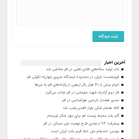
آخرین اخبار
باند تولید سکه‌های طلای تقلبی در قم متلاشی شد
فرونشست جزئی در محدوده ایستگاه متروی چهارراه نکوئی قم
اعزام بیش از ۴۰ هزار زائر اربعین از پایانه‌های قم به مرزها
فاز دوم آزادراه شهید سلیمانی در قم شتاب می‌گیرد
صدور هشدار نارنجی هواشناسی در قم
کافه هنجار شکن بلوار الغدیر پلمب شد
گام بلند محیط زیست قم برای مهار شکار غیرمجاز
پیشرفت ۹۳ درصدی طرح نهضت ملی مسکن در قم
مومنی: انسجام ملی خط قرمز ملت ایران است
ثبت پنج تالاب قم در رده تالاب‌های قانون حفاظت و احیای