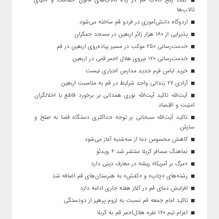
تالاب‌ها
اردوگاه دانش‌آموزی در فردو قم ساخته می‌شود
پذیرایی از ۱۸۰ هزار زائر اربعین در مسجد جمکران
خدمت‌رسانی ۲۵۰ موکب در مسیر پیاده‌روی اربعین در قم
خدمت‌رسانی ۱۲۰ نیروی هلال احمر قمی در اربعین
خرید لباس فرم جدید مدارس اجباری نیست
آزادی ۲۷ زندانی واجد شرایط در قم به مناسبت اربعین
آیت‌الله تاکید آیت‌الله نوری همدانی بر برخورد قاطع با اخلالگران
امنیت و اقتصاد
تاکید آیت‌الله‌ سبحانی بر توجه حداکثری دستگاه قضا به صلح و
سازش
کاهش محسوس دما از سه‌شنبه آغاز می‌شود
نماهنگ مسافر کربلا منتشر شد + ویدئو
«مرگ بر آمریکا» ریشه در معارف دینی دارد
رشته‌های «چاپ» و «کفش» به هنرستان‌های قم اضافه شد
افزایش دمای قم در آغاز هفته جاری ادامه دارد
تاکید امام جمعه قم نسبت به لزوم پرهیز از دودستگی
اعزام تیم ۱۲۰ نفره هلال‌احمر قم به کربلا