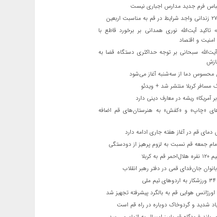
باس فرم جدید مدارس اجباری نیست
ه تاکید آیت‌الله نوری همدانی بر برخورد قاطع با
 امنیت و اقتصاد
یت‌الله‌ سبحانی بر توجه حداکثری دستگاه قضا به
ازش
حسوس دما از سه‌شنبه آغاز می‌شود
مسافر کربلا منتشر شد + ویدئو
 آمریکا» ریشه در معارف دینی دارد
ای «چاپ» و «کفش» به هنرستان‌های قم اضافه
دمای قم در آغاز هفته جاری ادامه دارد
مام جمعه قم نسبت به لزوم پرهیز از دودستگی
 قم به کربلا
نوان جان‌فدای قمی در دفتر رهبر انقلاب
ی
اورژانس هوایی قم به بالگرد پیشرفته تجهیز شد
 شدید و گردوخاک دوباره در راه قم است
 باند فرودگاه قم پاییز امسال به اتمام می‌رسد