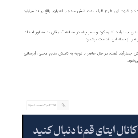
وی از اتمام عملیات بازسازی و ایمن‌سازی چشمه روستای کهندان خبر داد و افزود: این طرح ظرف مدت شش ماه و با اعتباری بالغ بر ۲۰ میلیارد
تان جعفرآباد اشاره کرد و حفر چاه در منطقه آسیاقلی به منظور احداث
 را از جمله این اقدامات برشمرد.
ش جعفرآباد گفت: در حال حاضر با توجه به کاهش منابع محلی، آبرسانی
ی‌شود.
https://qomna.ir/?p=191150