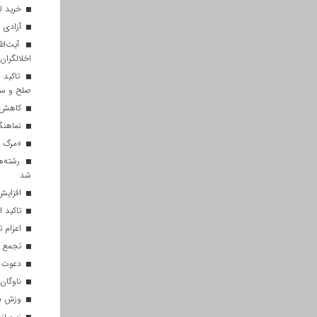
خرید ل
آزادی ۲۷ زندانی واجد شرایط در قم به مناسبت اربعین
آیت‌الل
اخلالگران
تاکید آ
صلح و س
کاهش م
نماهنگ 
«مرگ بر
رشته‌ه
شد
افزایش 
تاکید ا
اعزام تیم ۱۲۰ نفره هلال‌احمر
تجمع با
دعوت ۳۴ ورزشکار به اردوهای تیم مل
ناوگان 
وزش باد
زیرسازی