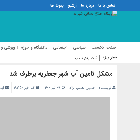
تماس با ما
درباره ما
آرشیو
پیوند ها
صفحه نخست
سیاسی
اجتماعی
دانشگاه و حوزه
ورزشی و 
اخبار ویژه
ثبت پنج تالاب قم در رده تالاب
مشکل تامین آب شهر جعفریه برطرف شد
نویسنده :
حسین همتی نژاد
۲۹ تیر ۱۴۰۲
کد خبر 191150
ایم