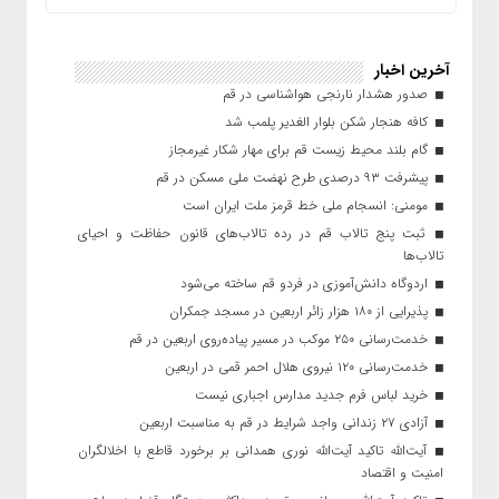
آخرین اخبار
صدور هشدار نارنجی هواشناسی در قم
کافه هنجار شکن بلوار الغدیر پلمب شد
گام بلند محیط زیست قم برای مهار شکار غیرمجاز
پیشرفت ۹۳ درصدی طرح نهضت ملی مسکن در قم
مومنی: انسجام ملی خط قرمز ملت ایران است
ثبت پنج تالاب قم در رده تالاب‌های قانون حفاظت و احیای
تالاب‌ها
اردوگاه دانش‌آموزی در فردو قم ساخته می‌شود
پذیرایی از ۱۸۰ هزار زائر اربعین در مسجد جمکران
خدمت‌رسانی ۲۵۰ موکب در مسیر پیاده‌روی اربعین در قم
خدمت‌رسانی ۱۲۰ نیروی هلال احمر قمی در اربعین
خرید لباس فرم جدید مدارس اجباری نیست
آزادی ۲۷ زندانی واجد شرایط در قم به مناسبت اربعین
آیت‌الله تاکید آیت‌الله نوری همدانی بر برخورد قاطع با اخلالگران
امنیت و اقتصاد