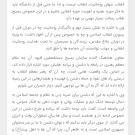
انقلاب منهای روحانیت، انقلاب نیست و لذا ما حتی قبل از دانشگاه باید
به فکر حوزه علمیه و تقویت حوزه انقلابی باشیم و در این خصوص بسیج
طلاب رسالت بسیار مهمی بر عهده دارد.
وی با اشاره به نقش بسیار مهم و تأثیرگذار روحانیت چه در دوران قبل از
پیروزی انقلاب اسلامی و چه به خصوص پس از آن اظهار داشت: به ویژه
در دوران دفاع مقدس، رزمندگان و بسیجیان ما تحت هدایت روحانیت
انقلابی و مهذب توانستند آن حماسه ها را خلق کنند.
معاون هماهنگ کننده سازمان بسیج مستضعفین افزود: آن چه مقام
معظم رهبری در رابطه با دشمن و برنامه هایش مورد اشاره قرار داده اند،
بر اساس یک واقعیت هایی است، چه آن که رهبر معظم انقلاب به
درستی راه های نفوذ و حمله دشمن را فهمیده و هشدارهایی در این زمینه
ارائه داده اند که اگر به آن ها بی توجهی کنیم، دچار خسران می شویم.
وی با اشاره به این که دشمن برای ضربه زدن به نظام و جامعه اسلامی به
دنبال توسعه جنگ نرم و عملیات روانی و جهت دهی به افکار عمومی به
این واسطه است، گفت: باید توجه داشت که برنامه و طرح دشمن در این
خصوص ادامه دار و هدفمند است و سال ها برای تحقق آن وقت و انرژی
می گذارد. از سوی دیگر باید بدانیم که دعوای دشمن با ما بر سر محتوای
جمهوری اسلامی است و نه ظاهر آن، چرا که آن ها با اهل بیت(ع) و