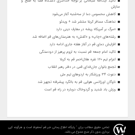
تاکید آیت‌الله‌ سبحانی بر توجه حداکثری دستگاه قضا به صلح و
سازش
کاهش محسوس دما از سه‌شنبه آغاز می‌شود
نماهنگ مسافر کربلا منتشر شد + ویدئو
«مرگ بر آمریکا» ریشه در معارف دینی دارد
رشته‌های «چاپ» و «کفش» به هنرستان‌های قم اضافه شد
افزایش دمای قم در آغاز هفته جاری ادامه دارد
تاکید امام جمعه قم نسبت به لزوم پرهیز از دودستگی
اعزام تیم ۱۲۰ نفره هلال‌احمر قم به کربلا
تجمع بانوان جان‌فدای قمی در دفتر رهبر انقلاب
دعوت ۳۴ ورزشکار به اردوهای تیم ملی
ناوگان اورژانس هوایی قم به بالگرد پیشرفته تجهیز شد
وزش باد شدید و گردوخاک دوباره در راه قم است
تمامی حقوق مطالب برای " پایگاه اطلاع رسانی خبر قم "محفوظ است و هرگونه کپی
برداری بدون ذکر منبع ممنوع می باشد.