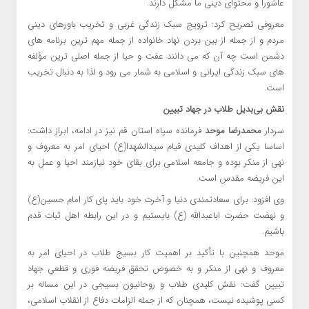
عاشورا و محتوای دینی ما مشکل دارند.
معروفی تصریح کرد: ترویج سبک زندگی غربی و تخریب باورهای دینی
مردم و از جمله از بین بردن نهاد خانواده از جمله مهم ترین برنامه های
دشمن است چه آن که می دانند عفت و حیا از جمله اصلی ترین مؤلفه
های سبک زندگی ایرانی و اسلامی به شمار می رود و لذا به دنبال تخریب
است.
نقش بی‌بدیل طلاب در جهاد تبیین
سردار
محمدرضا موحد
فرمانده سپاه استان قم نیز در ادامه، ابراز داشت:
اساسا یکی از اهداف کلیدی قیام سیدالشهدا(ع) احیای امر به معروف و
نهی از منکر بوده و جامعه اسلامی برای بقای خود نیازمند احیا و عمل به
این فریضه مقدس است.
وی افزود: برای سعادتمندی دنیا و آخرت خود باید پای کار امام حسین(ع)
و نهضت حضرت اباعبدالله (ع) بایستیم و در این رابطه اهل ثبات قدم
باشیم.
موحد همچنین با تأکید بر اهمیت کار بسیج طلاب در احیای امر به
معروف و نهی از منکر و به خصوص تحقق فریضه فوری و قطعیِ جهاد
تبیین گفت: نقش کلیدی طلاب و روحانیون بسیجی در این مساله بر
کسی پوشیده نیست، همچنان که از جمله الزامات دفاع از انقلاب اسلامی،