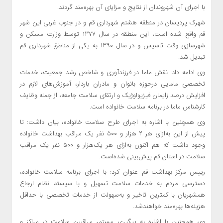
با اجرای آن شهروندان از نتایج و مزایای آن بهره‌مند گردند.
شهرک پردیسان در منطقه هشتم شهرداری قم و در جنوب غربی این شهر
قم واقع‌ شده است، این منطقه در سال ۱۳۷۷ توسط وزارت مسکن و
شهرسازی وقت تاسیس و در سال ۱۳۹۰ به یکی از مناطق شهرداری قم
تبدیل شد.
وی ادامه داد: نقش ماما در فرزندآوری و شاخص رشد جمعیت، خدمات
تخصصی مامایی درحوزه بانوان و مادران باردار، آموزش‌های لازم در
افزایش درصد زایمان فیزیولوژیک و ارتقای سلامت جامعه، از جمله وظایف
کارشناس ماما در برنامه سلامت خانواده است.
وی همچنین با اشاره به اجرای طرح سلامت خانواده، بیان داشت: تا
پیش‌ از این به‌ازای هر ۲ هزار و ۵۰۰ نفر یک مراقب بهداشت خانواده
وجود داشت که هم اکنون به‌ازای هر یک‌هزار و ۵۰۰ نفر یک مراقب
سلامت در استان قم پیش‌بینی‌ شده‌است.
رییس مرکز بهداشت قم عنوان کرد: با اجرای برنامه سلامت خانواده،
دسترسی مردم به خدمات سلامت تسهیل و با سیستم نظام ارجاع
همشهریان با کمترین تاخیر و به‌سهولت از خدمات تخصصی با حداقل
هزینه‌ها بهره‌مند خواهندشد.
وی همچنین با اشاره به پیگیری مستمر مراقبین سلامت در مراکز و