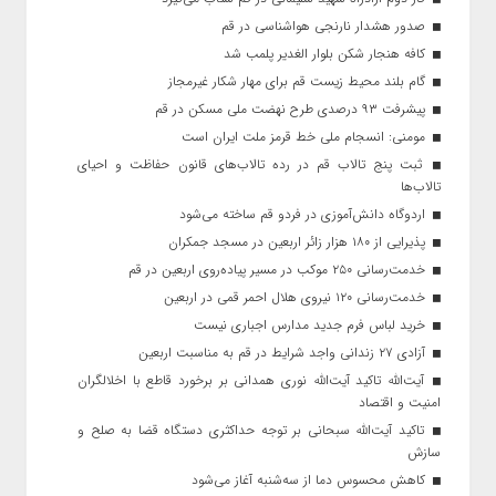
صدور هشدار نارنجی هواشناسی در قم
کافه هنجار شکن بلوار الغدیر پلمب شد
گام بلند محیط زیست قم برای مهار شکار غیرمجاز
پیشرفت ۹۳ درصدی طرح نهضت ملی مسکن در قم
مومنی: انسجام ملی خط قرمز ملت ایران است
ثبت پنج تالاب قم در رده تالاب‌های قانون حفاظت و احیای
تالاب‌ها
اردوگاه دانش‌آموزی در فردو قم ساخته می‌شود
پذیرایی از ۱۸۰ هزار زائر اربعین در مسجد جمکران
خدمت‌رسانی ۲۵۰ موکب در مسیر پیاده‌روی اربعین در قم
خدمت‌رسانی ۱۲۰ نیروی هلال احمر قمی در اربعین
خرید لباس فرم جدید مدارس اجباری نیست
آزادی ۲۷ زندانی واجد شرایط در قم به مناسبت اربعین
آیت‌الله تاکید آیت‌الله نوری همدانی بر برخورد قاطع با اخلالگران
امنیت و اقتصاد
تاکید آیت‌الله‌ سبحانی بر توجه حداکثری دستگاه قضا به صلح و
سازش
کاهش محسوس دما از سه‌شنبه آغاز می‌شود