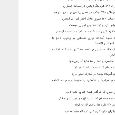
ن در مسجد جمکران
یر پیاده‌روی اربعین در قم
لال احمر قمی در اربعین
باس فرم جدید مدارس اجباری نیست
ه تاکید آیت‌الله نوری همدانی بر برخورد قاطع با
 امنیت و اقتصاد
یت‌الله‌ سبحانی بر توجه حداکثری دستگاه قضا به
ازش
حسوس دما از سه‌شنبه آغاز می‌شود
مسافر کربلا منتشر شد + ویدئو
 آمریکا» ریشه در معارف دینی دارد
ای «چاپ» و «کفش» به هنرستان‌های قم اضافه
دمای قم در آغاز هفته جاری ادامه دارد
مام جمعه قم نسبت به لزوم پرهیز از دودستگی
 قم به کربلا
نوان جان‌فدای قمی در دفتر رهبر انقلاب