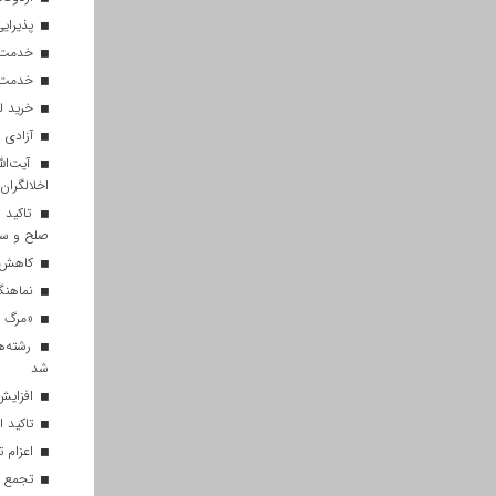
پذیرایی از ۱۸۰ هزار زائر اربعی
خدمت‌رسانی ۲۵۰ موکب در مس
خدمت‌رسانی ۱۲۰ نیروی ه
خرید ل
آزادی ۲۷ زندانی واجد شرایط در قم به مناسبت اربعین
آیت‌الل
اخلالگران
تاکید آ
صلح و س
کاهش م
نماهنگ 
«مرگ بر
رشته‌ه
شد
افزایش 
تاکید ا
اعزام تیم ۱۲۰ نفره هلال‌احمر
تجمع با