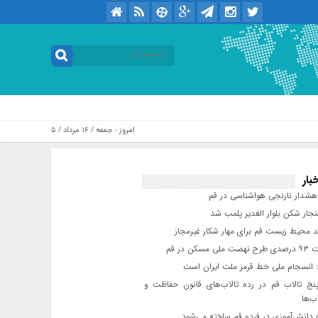
امروز : جمعه / ۱۶ مرداد / ۱۴۰۵ .::. برابر با : Friday, 7 August , 2026
بار
شدار نارنجی هواشناسی در قم
جار شکن بلوار الغدیر پلمب شد
د محیط زیست قم برای مهار شکار غیرمجاز
مسکن در قم
 انسجام ملی خط قرمز ملت ایران است
ج تالاب قم در رده تالاب‌های قانون حفاظت و
ب‌ها
 دانش‌آموزی در فردو قم ساخته می‌شود