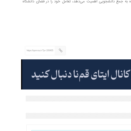
اه به جمع دانشجویی اهمیت می‌دهد، تعامل خود را در فضای دانشگاه
https://qomna.ir/?p=193405