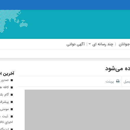
جوانان
چند رسانه ای
آگهی دولتی
ده می‌شود
آخرین اخ
صدور ه
یمیل
پرینت
کافه هن
گام بلن
پیشرفت ۹۳ درصدی طرح نهضت ملی 
مومنی:
ثبت پن
احیای تالا
اردوگاه