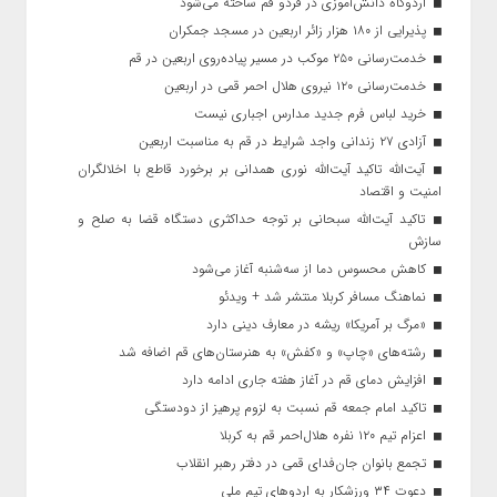
اردوگاه دانش‌آموزی در فردو قم ساخته می‌شود
پذیرایی از ۱۸۰ هزار زائر اربعین در مسجد جمکران
خدمت‌رسانی ۲۵۰ موکب در مسیر پیاده‌روی اربعین در قم
خدمت‌رسانی ۱۲۰ نیروی هلال احمر قمی در اربعین
خرید لباس فرم جدید مدارس اجباری نیست
آزادی ۲۷ زندانی واجد شرایط در قم به مناسبت اربعین
آیت‌الله تاکید آیت‌الله نوری همدانی بر برخورد قاطع با اخلالگران
امنیت و اقتصاد
تاکید آیت‌الله‌ سبحانی بر توجه حداکثری دستگاه قضا به صلح و
سازش
کاهش محسوس دما از سه‌شنبه آغاز می‌شود
نماهنگ مسافر کربلا منتشر شد + ویدئو
«مرگ بر آمریکا» ریشه در معارف دینی دارد
رشته‌های «چاپ» و «کفش» به هنرستان‌های قم اضافه شد
افزایش دمای قم در آغاز هفته جاری ادامه دارد
تاکید امام جمعه قم نسبت به لزوم پرهیز از دودستگی
اعزام تیم ۱۲۰ نفره هلال‌احمر قم به کربلا
تجمع بانوان جان‌فدای قمی در دفتر رهبر انقلاب
دعوت ۳۴ ورزشکار به اردوهای تیم ملی