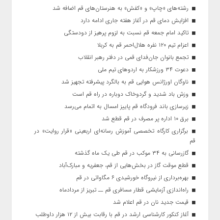
رشته‌های «چاپ» و «کفش» به هنرستان‌های قم اضافه شد
افزایش دمای قم در آغاز هفته جاری ادامه دارد
تاکید امام جمعه قم نسبت به لزوم پرهیز از دودستگی
اعزام تیم ۱۲۰ نفره هلال‌احمر قم به کربلا
تجمع بانوان جان‌فدای قمی در دفتر رهبر انقلاب
دعوت ۳۴ ورزشکار به اردوهای تیم ملی
ناوگان اورژانس هوایی قم به بالگرد پیشرفته تجهیز شد
وزش باد شدید و گردوخاک دوباره در راه قم است
زیرسازی باند فرودگاه قم پاییز امسال به اتمام می‌رسد
برق ۱۰ اداره پر مصرف در قم قطع شد
برگزاری کارگاه تخصصی آموزش رسانه‌ای اربعینی «قرار روایت» در
قم
گازرسانی به ۳۴ موکب در قم طی یک ماه گذشته
قطع موقت گاز در بخش‌هایی از قم، جعفریه و مبارک‌آباد
بهره‌برداری از نیروگاه خورشیدی ۶ مگاواتی در قم
راه‌اندازی آزمایشی قطار مسافری قم ــ تبریز از مردادماه
قیمت جدید نان در قم اعلام شد
آغاز کنکور کارشناسی ارشد در قم با رقابت بیش از ۱۲ هزار داوطلب