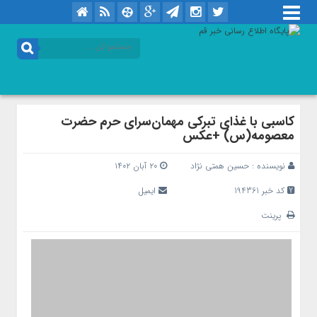
کاسبی با غذای تبرکی مهمان‌سرای حرم حضرت
معصومه(س) +عکس
نویسنده :
حسین همتی نژاد
۲۰ آبان ۱۴۰۲
کد خبر 194361
ایمیل
پرینت