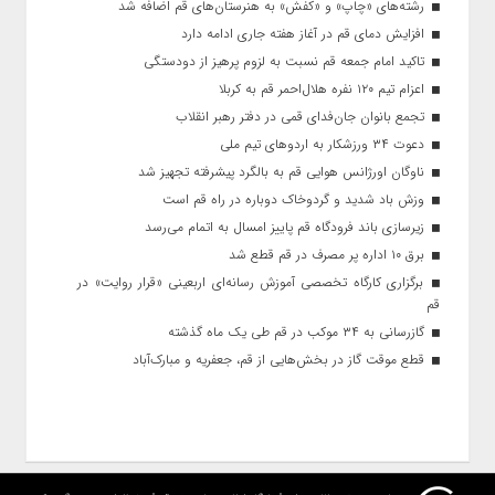
رشته‌های «چاپ» و «کفش» به هنرستان‌های قم اضافه شد
افزایش دمای قم در آغاز هفته جاری ادامه دارد
تاکید امام جمعه قم نسبت به لزوم پرهیز از دودستگی
اعزام تیم ۱۲۰ نفره هلال‌احمر قم به کربلا
تجمع بانوان جان‌فدای قمی در دفتر رهبر انقلاب
دعوت ۳۴ ورزشکار به اردوهای تیم ملی
ناوگان اورژانس هوایی قم به بالگرد پیشرفته تجهیز شد
وزش باد شدید و گردوخاک دوباره در راه قم است
زیرسازی باند فرودگاه قم پاییز امسال به اتمام می‌رسد
برق ۱۰ اداره پر مصرف در قم قطع شد
برگزاری کارگاه تخصصی آموزش رسانه‌ای اربعینی «قرار روایت» در
قم
گازرسانی به ۳۴ موکب در قم طی یک ماه گذشته
قطع موقت گاز در بخش‌هایی از قم، جعفریه و مبارک‌آباد