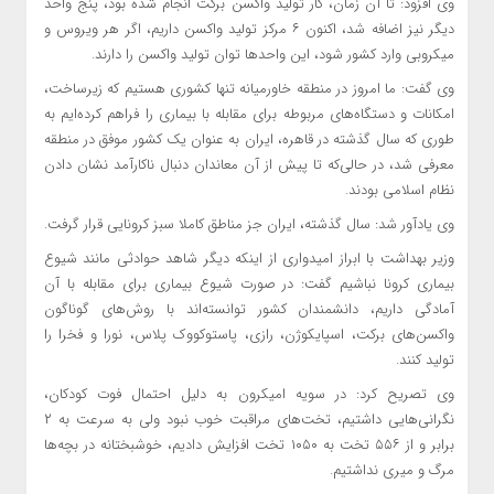
وی افزود: تا آن زمان، کار تولید واکسن برکت انجام شده بود، پنج واحد
دیگر نیز اضافه شد، اکنون ۶ مرکز تولید واکسن داریم، اگر هر ویروس و
میکروبی وارد کشور شود، این واحدها توان تولید واکسن را دارند.
وی گفت: ما امروز در منطقه خاورمیانه تنها کشوری هستیم که زیرساخت،
امکانات و دستگاه‌های مربوطه برای مقابله با بیماری را فراهم کرده‌ایم به
طوری که سال گذشته در قاهره، ایران به عنوان یک کشور موفق در منطقه
معرفی شد، در حالی‌که تا پیش از آن معاندان دنبال ناکارآمد نشان دادن
نظام اسلامی بودند.
وی یادآور شد: سال گذشته، ایران جز مناطق کاملا سبز کرونایی قرار گرفت.
وزیر بهداشت با ابراز امیدواری از اینکه دیگر شاهد حوادثی مانند شیوع
بیماری کرونا نباشیم گفت: در صورت شیوع بیماری برای مقابله با آن
آمادگی داریم، دانشمندان کشور توانسته‌اند با روش‌های گوناگون
واکسن‌های برکت، اسپایکوژن، رازی، پاستوکووک پلاس، نورا و فخرا را
تولید کنند.
وی تصریح کرد: در سویه امیکرون به دلیل احتمال فوت کودکان،
نگرانی‌هایی داشتیم، تخت‌های مراقبت خوب نبود ولی به سرعت به ۲
برابر و از ۵۵۶ تخت به ۱۰۵۰ تخت افزایش دادیم، خوشبختانه در بچه‌ها
مرگ و میری نداشتیم.