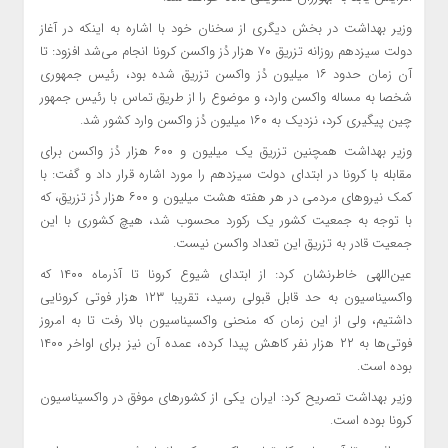
وزیر بهداشت در بخش دیگری از سخنان خود با اشاره به اینکه در آغاز
دولت سیزدهم روزانه تزریق ۷۰ هزار دُز واکسن کرونا انجام می‌شد افزود: تا
آن زمان حدود ۱۶ میلیون دُز واکسن تزریق شده بود، رئیس جمهوری
شخصا به مساله واکسن وارد، و موضوع را از طریق تماس با رئیس جمهور
چین پیگیری کرد، نزدیک به ۱۶۰ میلیون دُز واکسن وارد کشور شد.
وزیر بهداشت همچنین تزریق یک میلیون و ۶۰۰ هزار دُز واکسن برای
مقابله با کرونا در ابتدای دولت سیزدهم را مورد اشاره قرار داد و گفت: با
کمک نیروهای مردمی در هر هفته هشت میلیون و ۶۰۰ هزار دُز تزریق، که
با توجه به جمعیت کشور یک رکورد محسوب شد، هیچ کشوری با این
جمعیت قادر به تزریق این تعداد واکسن نیست.
عین‌اللهی خاطرنشان کرد: از ابتدای شیوع کرونا تا آذرماه ۱۴۰۰ که
واکسیناسیون به حد قابل قبولی رسید، تقریبا ۱۲۳ هزار فوتی کرونایی
داشتیم، ولی از این زمان که منحنی واکسیناسیون بالا رفت تا به امروز
فوتی‌ها به ۲۲ هزار نفر کاهش پیدا کرده، عمده آن نیز برای اواخر ۱۴۰۰
بوده است.
وزیر بهداشت تصریح کرد: ایران یکی از کشورهای موفق در واکسیناسیون
کرونا بوده است.