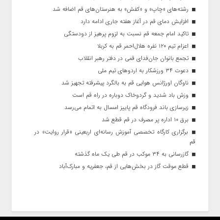
رشته‌های «چاپ» و «کفش» به هنرستان‌های قم اضافه شد
افزایش دمای قم در آغاز هفته جاری ادامه دارد
تاکید امام جمعه قم نسبت به لزوم پرهیز از دودستگی
اعزام تیم ۱۲۰ نفره هلال‌احمر قم به کربلا
تجمع بانوان جان‌فدای قمی در دفتر رهبر انقلاب
دعوت ۳۴ ورزشکار به اردوهای تیم ملی
ناوگان اورژانس هوایی قم به بالگرد پیشرفته تجهیز شد
وزش باد شدید و گردوخاک دوباره در راه قم است
زیرسازی باند فرودگاه قم پاییز امسال به اتمام می‌رسد
برق ۱۰ اداره پر مصرف در قم قطع شد
برگزاری کارگاه تخصصی آموزش رسانه‌ای اربعینی «قرار روایت» در
قم
گازرسانی به ۳۴ موکب در قم طی یک ماه گذشته
قطع موقت گاز در بخش‌هایی از قم، جعفریه و مبارک‌آباد