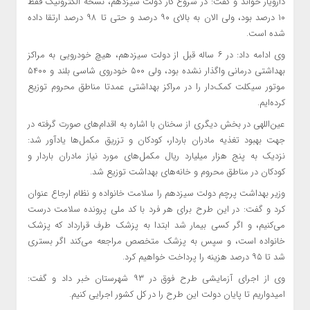
دارویار خواند و گفت: در شروع کار دولت سیزدهم، نسخه الکترونیک فقط
۱۰ درصد بود، ولی الان به بالای ۹۰ درصد و حتی تا ۹۸ درصد ارتقا داده
شده است.
وی ادامه داد: در ۶ ساله قبل از دولت سیزدهم، هیچ خودرویی به مراکز
بهداشتی درمانی واگذار نشده بود، ولی ۵۰۰ خودروی شاسی بلند و ۵۴۰۰
موتور سیکلت کمک‌دار را در مراکز بهداشتی عمدتا مناطق محروم توزیع
کرده‌ایم‌.
عین‌اللهی در بخش دیگری از سخنان با اشاره به اقدام‌های صورت گرفته در
جهت بهبود تغذیه مادران باردار، کودکان و تزریق مکمل‌ها یادآور شد:
نزدیک به پنج هزار میلیارد ریال مکمل‌های مورد نیاز مادران باردار و
کودکان در مناطق محروم و خانه‌های بهداشت توزیع شد.
وزیر بهداشت پرچم دولت سیزدهم را سلامت خانواده و نظام ارجاع عنوان
کرد و گفت: در این طرح برای هر فرد با کد ملی پرونده سلامت درست
می‌کنیم، و اگر کسی بیمار شد ابتدا به پزشک طرف قرارداد که پزشک
خانواده است، و سپس به پزشک متخصص مراجعه می‌کند اگر بستری
شد تا ۹۵ درصد هزینه را پرداخت خواهیم کرد.
وی از اجرای آزمایشی طرح فوق در ۹۳ شهرستان خبر داد و گفت:
امیدواریم تا پایان دولت این طرح را در کل کشور اجرایی کنیم.