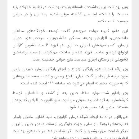
وزیر بهداشت بیان داشت: متاسفانه وزارت بهداشت در تنظیم خانواده رتبه
نخست را داشت، اما سال گذشته موفق شدیم رتبه اول را در جوانی
جمعیت کسب کنیم.
این عضو کابینه دولت سیزدهم گفت: توسعه خوابگاه‌های متاهلی
دانشجویی، افزایش ودیعه مسکن دانشجویان، مرخصی‌های دوران
زایمان، کسر تعهدهای قانونی به ازای هر فرزند ۶ ماه، تشویق کارکنان
ازدواج کرده و صاحب فرزند شده و ساخت مهدکودک از جمله برنامه‌های
تشویقی در راستای اجرای سیاست‌های جوانی جمعیت است.
وی ارائه آموزش‌های رایگان ازدواج و انجام رایگان زایمان طبیعی را نیز
مورد توجه قرار داد و گفت: برای اطلاع رسانی و کشف سقط جنین‌هایی
که به صورت مخفیانه انجام می‌شود هم سامانه ۱۹۹ ایجاد شده است.
وی یادآور شد: موارد سقط جنین بعد از کشف و شناسایی توسط
کارشناسان، به قوه قضاییه معرفی می‌شود، طبق قانون در افرادی که بچه‌دار
هستند، جنین باید منجر به تولد شود.
عین‌اللهی در ادامه ایجاد شبکه درمان ناباروری، سبد غذایی مادران باردار،
فعالیت‌های فرهنگی و سلبی جهت جلوگیری از سقط عمدی جنین را نیز از
دیگر اقدامات مهم برشمرد و گفت: اگر تعداد تولدها در خانه‌های بهداشت
افزایش یابد به بهورزان تشویقی داده خواهد شد.