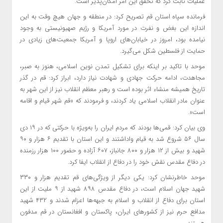
عملیات ثابت کرد که تحقق این امر امکان‌پذیر است.
فرمانده سپاه استان قم تصریح کرد: در منطقه و جهان هیچ وقت به این
اندازه این بغض و نفرت در مورد آمریکا و رژیم صهیونیستی به وجود
نیامده بود، امروز در خیابان‌های اروپا و آمریکا جمعیت‌های زیادی در
حمایت از فلسطین شکل می‌گیرد.
موحد با تاکید بر اینکه برای تشکیل تمدن نوین اسلامی، هنوز به صبر،
مجاهدت، ادامه حرکت جهادی و شهادت نیاز دارد، ابراز کرد: قم در گذر
تاریخ همیشه منشاء اثر بوده است و رهبر معظم انقلاب نیز از این شهر به
عنوان مادر انقلاب اسلامی یاد کردند، و فرمودند که «قم شهر قیام و اقامه
است».
وی بیان کرد: قمی‌ها بودند که مردم ایران را به‌ویژه با حرکتی که در ۱۹ دی
سال ۵۶ شروع شد به قیام واداشتند و این استان با تقدیم ۶ هزار و ۹۰
شهید و بیش از ۱۲ هزار و ۸۰۰ جانباز، ۶۰۷ آزاده و حضور ۱۰۰ هزار رزمنده
در دفاع مقدس نقش خود را در دفاع از انقلاب ایفا کرد.
موحد خاطرنشان کرد: یکی دیگر از ویژگی‌های قم تقدیم هزار و ۳۳۰
شهید جهان اسلام است، در دفاع مقدس ۸۹۸ شهید از ۹ ملیت از این
استان برای دفاع از انقلاب و اسلام به جبهه‌ها اعزام شدند و ۴۳۲ شهید
مدافع حرم نیز از کشورهای ایران، پاکستان و افغانستان در قم مدفون