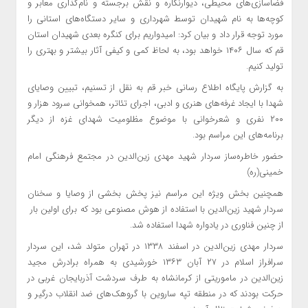
فضاسازی‌های محیطی، دیوارنگاره و نقش برجسته و نام‌گذاری معابر و
کوچه‌ها به نام شهیدان توسط شهرداری و سایر دستگاه‌های استانی را
مورد توجه قرار داد و بیان کرد: امیدواریم برای کنگره بعدی شهیدان استان
قم که سال ۱۴۰۶ خواهد بود، به لحاظ کمی و کیفی آثار بیشتر و بهتری را
تولید کنیم.
به گزارش پایگاه اطلاع رسانی خبر قم به نقل از تسنیم، تبیین وصایای
شهدا با ایجاد غرفه‌‌های هنری و ادبی، اجرای تئاتر، همخوانی سرود هزار و
۲۰۰ نفری و شعرخوانی با موضوع مظلومیت شهدای غزه از دیگر
برنامه‌های این مراسم بود.
حضور خاطره‌ساز سردار شهید مهدی زین‌الدین در مجتمع فرهنگی امام
خمینی(ره)
همچنین بخش ویژه این مراسم نیز پخش بخشی از وصایا و سخنان
سردار شهید زین‌الدین با استفاده از هوش مصنوعی بود که برای اولین بار
از چنین فناوری در یادواره شهدا استفاده شد.
سردار مهدی زین‌الدین در اسفند ۱۳۳۸ در تهران متولد شد، این سردار
سرافراز اسلام در ۲۷ آبان ۱۳۶۳ خورشیدی به همراه برادرش مجید
زین‌الدین در ماموریتی از کرمانشاه به طرف سردشت آذربایجان غربی در
حرکت بودند که در منطقه تپه ساروین با گروهک‌های ضد انقلاب درگیر و