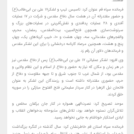
هستند.
فرمانده سپاه قم عنوان کرد: تاسیس تیپ و لشکر۱۷ علی بن ابی‌طالب(ع)‌
و حضور مقتدرانه آن در هشت سال دفاع مقدس و شرکت در ۱۷ عملیات
آفندی و ۲۸ عملیات پدافندی و نقش‌آفرینی در عملیات‌های بزرگ و
سرنوشت‌سازی همچون فتح‌المبین، بیت‌المقدس، رمضان، محرم،
والفجرهای مقدماتی، سه، چهار، هشت و ۱۰، خیبر، کربلاهای یک، چهار،
پنج و هشت، همچنین مرصاد کارنامه درخشانی را برای این لشکر مقدس
و فرماندهان دلاور آن رقم زد.
وی افزود: لشکر عملیاتی ۱۷ علی بن ابی‌طالب(ع)‌ پس از دفاع مقدس نیز
در هر زمان و مکان که نیاز به حضور و دفاع از اسلام و این نظام ولایی و
مقدس بود، از شمال غرب تا جنوب شرق و تا جبهه مقاومت و دفاع از
حرم، حضوری مقتدرانه داشته است و رزمندگان این لشکر به عنوان
فاتحان نبل الزهرا در کنار سردار سلیمانی فتح الفتوح مبارکی را در سوریه
خلق کردند.
موحد تصریح کرد: نصرت‌الهی همواره در کنار جان برکفان مخلص و
تلاش‌گران نستوه خواهد بود، تلاش‌های مذبوحانه بدخواهان انقلاب و
ایادی استکبار خوناشام به جایی نخواهد رسید.
فرمانده سپاه استان قم خاطرنشان کرد: سال گذشته در کنگره بزرگداشت
شهیدان با استفاده از زبان هنر در انتقال پیام شهیدان به نسل جدید