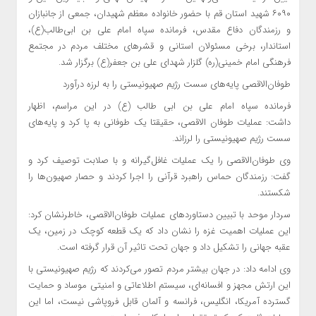
۶۰۹۰ شهید استان قم با حضور خانواده معظم شهیدان، جمعی از جانبازان
و رزمندگان دفاع مقدس، فرمانده سپاه امام علی بن ابی‌طالب(ع)،
استاندار، برخی مسئولان استانی و قشرهای مختلف مردم در مجتمع
فرهنگی امام خمینی(ره) گلزار شهدای علی بن جعفر(ع) برگزار شد.
طوفان‌الاقصی پایه‌های سست رژیم صهیونیستی را به لرزه درآورد
فرمانده سپاه امام علی بن ابی طالب (ع) در این مراسم، اظهار
داشت: عملیات طوفان الاقصی، حقیقتا یک طوفانی به پا کرد و پایه‌های
سست رژیم صهیونیستی را لرزاند.
وی طوفان‌الاقصی را یک عملیات غافل‌گیرانه و با صلابت توصیف کرد و
گفت: رزمندگان حماس راهبرد قرآنی را اجرا کردند و حصار صهیون‌ها را
شکستند.
سردار موحد با تبیین دستاوردهای عملیات طوفان‌الاقصی، خاطرنشان کرد:
این عملیات اهمیت غزه را نشان داد که یک قطعه کوچک در زمین، یک
عقبه جهانی را تشکیل داد و جهان تحت تاثیر آن قرار گرفته است.
وی ادامه داد: در جهان بیشتر مردم تصور می‌کردند که رژیم صهیونیستی با
این ارتش مجهز و افسانه‌ای، سیستم اطلاعاتی و امنیتی موساد و حمایت
گسترده آمریکا، انگلیس، فرانسه و آلمان قابل فروپاشی نیست، اما این