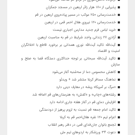
پذیرایی از ۱۸۰ هزار زائر اربعین در مسجد جمکران
خدمت‌رسانی ۲۵۰ موکب در مسیر پیاده‌روی اربعین در قم
خدمت‌رسانی ۱۲۰ نیروی هلال احمر قمی در اربعین
خرید لباس فرم جدید مدارس اجباری نیست
آزادی ۲۷ زندانی واجد شرایط در قم به مناسبت اربعین
آیت‌الله تاکید آیت‌الله نوری همدانی بر برخورد قاطع با اخلالگران
امنیت و اقتصاد
تاکید آیت‌الله‌ سبحانی بر توجه حداکثری دستگاه قضا به صلح و
سازش
کاهش محسوس دما از سه‌شنبه آغاز می‌شود
نماهنگ مسافر کربلا منتشر شد + ویدئو
«مرگ بر آمریکا» ریشه در معارف دینی دارد
رشته‌های «چاپ» و «کفش» به هنرستان‌های قم اضافه شد
افزایش دمای قم در آغاز هفته جاری ادامه دارد
تاکید امام جمعه قم نسبت به لزوم پرهیز از دودستگی
اعزام تیم ۱۲۰ نفره هلال‌احمر قم به کربلا
تجمع بانوان جان‌فدای قمی در دفتر رهبر انقلاب
دعوت ۳۴ ورزشکار به اردوهای تیم ملی