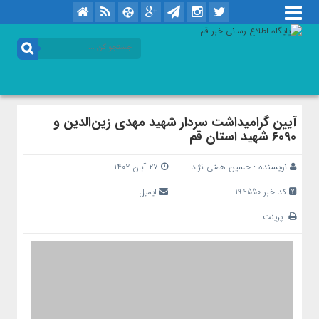
آیین گرامیداشت سردار شهید مهدی زین‌الدین و
۶۰۹۰ شهید استان قم
نویسنده :
حسین همتی نژاد
۲۷ آبان ۱۴۰۲
کد خبر 194550
ایمیل
پرینت