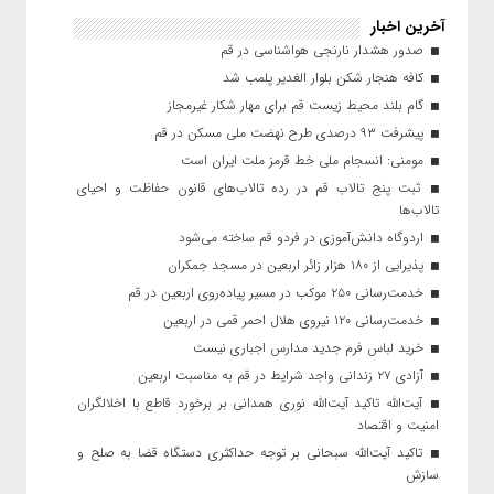
آخرین اخبار
صدور هشدار نارنجی هواشناسی در قم
کافه هنجار شکن بلوار الغدیر پلمب شد
گام بلند محیط زیست قم برای مهار شکار غیرمجاز
پیشرفت ۹۳ درصدی طرح نهضت ملی مسکن در قم
مومنی: انسجام ملی خط قرمز ملت ایران است
ثبت پنج تالاب قم در رده تالاب‌های قانون حفاظت و احیای
تالاب‌ها
اردوگاه دانش‌آموزی در فردو قم ساخته می‌شود
پذیرایی از ۱۸۰ هزار زائر اربعین در مسجد جمکران
خدمت‌رسانی ۲۵۰ موکب در مسیر پیاده‌روی اربعین در قم
خدمت‌رسانی ۱۲۰ نیروی هلال احمر قمی در اربعین
خرید لباس فرم جدید مدارس اجباری نیست
آزادی ۲۷ زندانی واجد شرایط در قم به مناسبت اربعین
آیت‌الله تاکید آیت‌الله نوری همدانی بر برخورد قاطع با اخلالگران
امنیت و اقتصاد
تاکید آیت‌الله‌ سبحانی بر توجه حداکثری دستگاه قضا به صلح و
سازش