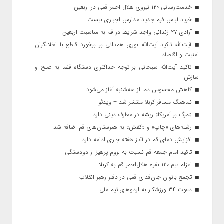
خدمت‌رسانی ۱۲۰ نیروی هلال احمر قمی در اربعین
خرید لباس فرم جدید مدارس اجباری نیست
آزادی ۲۷ زندانی واجد شرایط در قم به مناسبت اربعین
آیت‌الله تاکید آیت‌الله نوری همدانی بر برخورد قاطع با اخلالگران
امنیت و اقتصاد
تاکید آیت‌الله‌ سبحانی بر توجه حداکثری دستگاه قضا به صلح و
سازش
کاهش محسوس دما از سه‌شنبه آغاز می‌شود
نماهنگ مسافر کربلا منتشر شد + ویدئو
«مرگ بر آمریکا» ریشه در معارف دینی دارد
رشته‌های «چاپ» و «کفش» به هنرستان‌های قم اضافه شد
افزایش دمای قم در آغاز هفته جاری ادامه دارد
تاکید امام جمعه قم نسبت به لزوم پرهیز از دودستگی
اعزام تیم ۱۲۰ نفره هلال‌احمر قم به کربلا
تجمع بانوان جان‌فدای قمی در دفتر رهبر انقلاب
دعوت ۳۴ ورزشکار به اردوهای تیم ملی