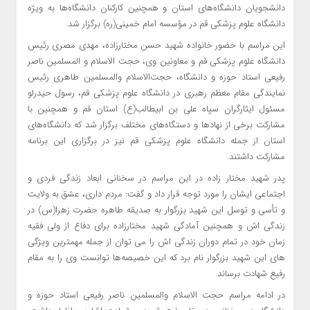
دانشجویان دانشگاه‌های استان و همچنین کارکنان دانشگاه‌ها به ویژه
دانشگاه علوم پزشکی قم در مؤسسه امام خمینی(ره) برگزار شد.
این مراسم با حضور خانواده شهید حسن مختارزاده، مهدی مصری رئیس
دانشگاه علوم پزشکی قم و معاونین وی، حجت الاسلام و المسلمین ناصر
رفیعی استاد حوزه و دانشگاه، حجت‌الاسلام والمسلمین طاهری رئیس
نمایندگی مقام معظم رهبری در دانشگاه علوم پزشکی قم، رسول حیدرلو
مسئول ایثارگران سپاه علی بن ابیطالب(ع) استان قم و همچنین با
مشارکت برخی از نهادها و دستگاه‌های مختلف برگزار شد که دانشگاه‌های
استان از جمله دانشگاه علوم پزشکی قم نیز در برگزاری این برنامه‌
مشارکت داشتند.
پدر شهید مختار زاده در این مراسم در سخنانی ابعاد زندگی فردی و
اجتماعی ایشان را مورد توجه قرار داد و گفت: مردم داری، عشق به ولایت
و تأسی و توسل این شهید بزرگوار به صدیقه طاهره حضرت زهرا(س) در
زندگی اش و همچنین آمادگی شهید مختارزاده برای دفاع از ولی فقیه
زمان خود در تمام دوران زندگی اش را می توان از جمله مهمترین ویژگی
های این شهید بزرگوار نام برد که این خصیصه‌ها توانست وی را به مقام
رفیع شهادت برساند.
در ادامه مراسم حجت الاسلام والمسلمین ناصر رفیعی استاد حوزه و